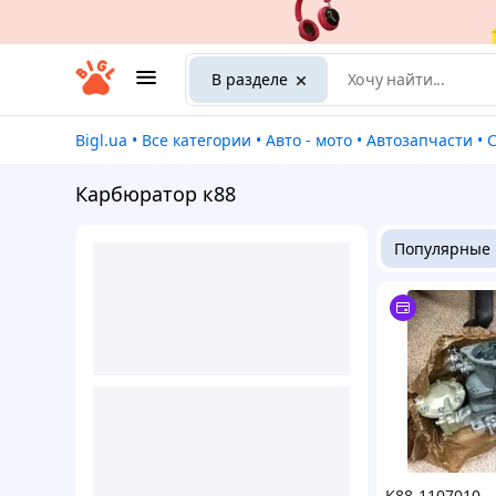
В разделе
Bigl.ua
•
Все категории
•
Авто - мото
•
Автозапчасти
•
Карбюратор к88
Популярные
К88-1107010