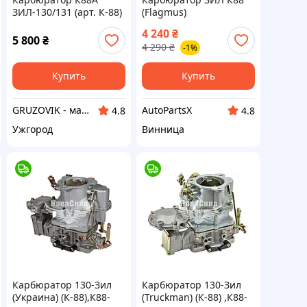
ЗИЛ-130/131 (арт. К-88)
(Flagmus)
4 240
₴
5 800
₴
4 290
₴
-1%
Купить
Купить
GRUZOVIK - магазин запчастин для грузовиків: МАЗ, Урал, КаМаЗ, УАЗ, ЗІЛ, Краз.
AutoPartsX
4.8
4.8
Ужгород
Винница
Карбюратор 130-Зил
Карбюратор 130-Зил
(Украина) (К-88),К88-
(Truckman) (К-88) ,К88-