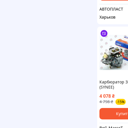
АВТОПЛАСТ
Харьков
Карбюратор З
(SYNEE)
4 078
₴
4 798
₴
-15%
Купит
BeG-MarceT