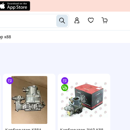
ор к88
Карбюратор К88А
Карбюратор ЗИЛ К88