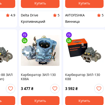
ь
Купить
Купить
Delta Drive
AVTOFISHKA
4.9
5
5
Кропивницкий
Винница
-88 ЗИЛ
Карбюратор ЗИЛ-130
Карбюратор ЗИЛ-130
an)
К88А
К88
3 477
₴
3 592
₴
ь
Купить
Купить