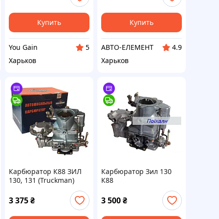
1107010)
Купить
Купить
You Gain
АВТО-ЕЛЕМЕНТ
5
4.9
Харьков
Харьков
Карбюратор К88 ЗИЛ
Карбюратор Зил 130
130, 131 (Truckman)
К88
К88.1107010
3 375
₴
3 500
₴