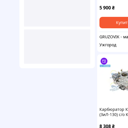
К88-1107010
5 900
₴
Купит
Ужгород
Карбюратор К
(ЗиЛ-130) с/о 
1107010 UA56
8 308
₴