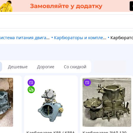
Система питания двигателя
•
Карбюраторы и комплектующие
•
Карбюрат
Дешевые
Дорогие
Со скидкой
Карбюратор К88 / К88А
Карбюратор ЗИЛ 130,