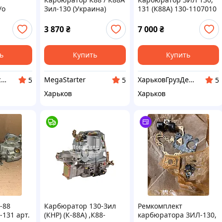
/о
Зил-130 (Украина)
131 (К88А) 130-1107010
431410,
, 494560,
3 870
₴
7 000
₴
ь
Купить
Купить
Гермес-Запчасти
MegaStarter
ХарьковГрузДеталь
5
5
5
Харьков
Харьков
-88
Карбюратор 130-Зил
Ремкомплект
-131 арт.
(КНР) (К-88А) ,К88-
карбюратора ЗИЛ-130,