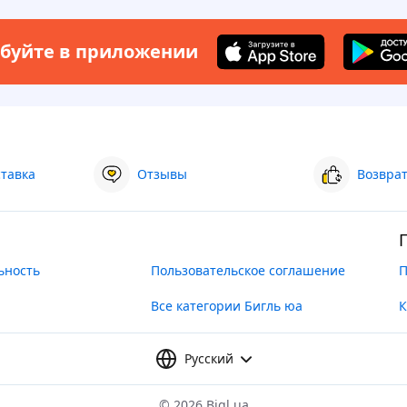
буйте в приложении
ставка
Отзывы
Возврат
ьность
Пользовательское соглашение
П
Все категории Бигль юа
К
Русский
©
2026 Bigl.ua