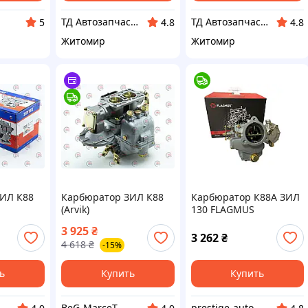
ТД Автозапчасть
ТД Автозапчасть
5
4.8
4.8
Житомир
Житомир
ИЛ К88
Карбюратор ЗИЛ К88
Карбюратор К88А ЗИЛ
(Arvik)
130 FLAGMUS
3 925
₴
3 262
₴
4 618
₴
-15%
ь
Купить
Купить
BeG-MarceT
prestige-auto