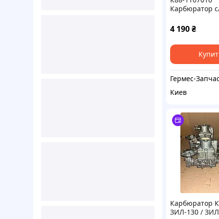
Карбюратор с
ЗИЛ-130, 131, 
433360, 442160
4 190
₴
433110.
Купит
Киев
Карбюратор К
ЗИЛ-130 / ЗИЛ