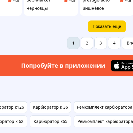
4.9
4.9
4.8
Черновцы
Вишнёвое
Показать еще
2
3
4
Вп
1
Попробуйте в приложении
ратор к126
Карбюратор к 36
Ремкомплект карбюратора 
юратор к 62
Карбюратор к65
Ремкомплект карбюратора