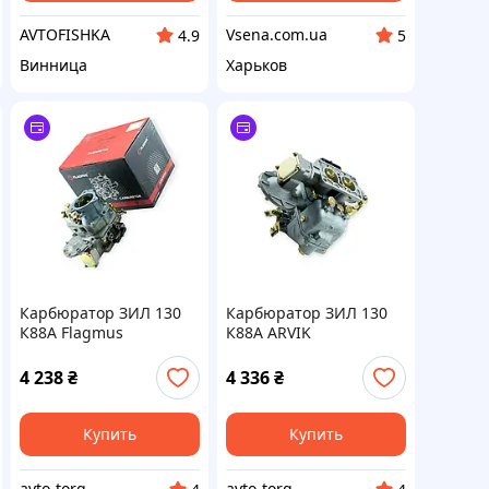
AVTOFISHKA
Vsena.com.ua
4.9
5
Винница
Харьков
Карбюратор ЗИЛ 130
Карбюратор ЗИЛ 130
К88А Flagmus
К88А ARVIK
4 238
₴
4 336
₴
Купить
Купить
avto-torg
avto-torg