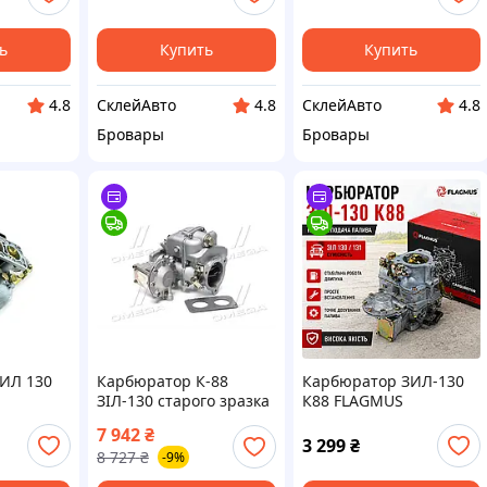
ь
Купить
Купить
СклейАвто
СклейАвто
4.8
4.8
4.8
Бровары
Бровары
ИЛ 130
Карбюратор К-88
Карбюратор ЗИЛ-130
ЗІЛ-130 старого зразка
К88 FLAGMUS
з прокладкою
7 942
₴
(DETALKA),К88-1107010
3 299
₴
8 727
₴
-9%