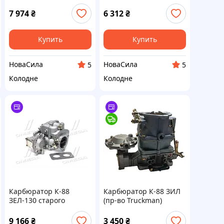
1107010|
1107010,К88-1107010
7 974
₴
6 312
₴
Купить
Купить
НоваСила
НоваСила
5
5
Колодне
Колодне
Карбюратор К-88
Карбюратор К-88 ЗИЛ
ЗЕЛ-130 старого
(пр-во Truckman)
образца с прокладкой
К88.1107010
(DETALKA). (К88-
9 166
₴
3 450
₴