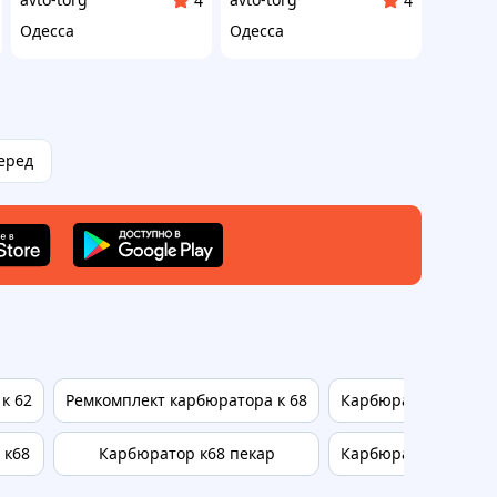
4
4
Одесса
Одесса
еред
к 62
Ремкомплект карбюратора к 68
Карбюратор к135
 к68
Карбюратор к68 пекар
Карбюратор к301