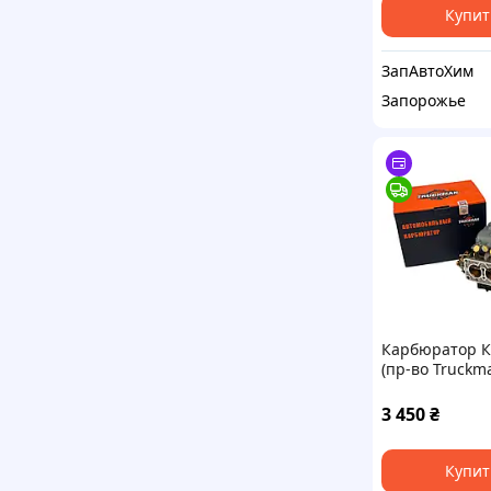
Купит
ЗапАвтоХим
Запорожье
Карбюратор К
(пр-во Truckm
К88.1107010
3 450
₴
Купит