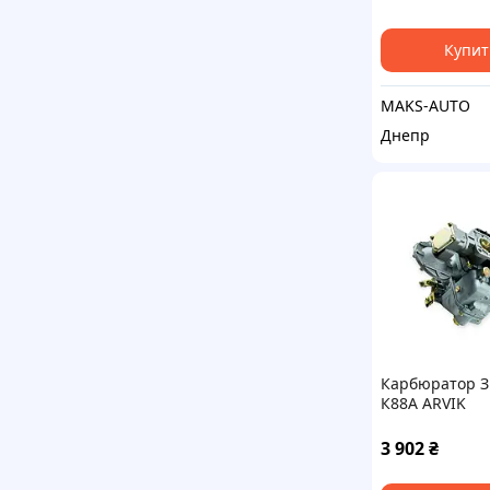
Купит
MAKS-AUTO
Днепр
Карбюратор З
К88А ARVIK
3 902
₴