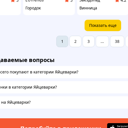
5
5
4.2
Городок
Винница
Показать еще
2
3
38
1
...
даваемые вопросы
всего покупают в категории Яйцеварки?
инки в категории Яйцеварки?
а на Яйцеварки?