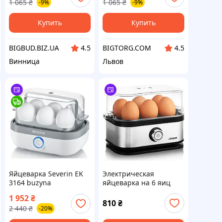
1 065
₴
1 065
₴
-9%
-9%
варки яиц
варки яиц
Купить
Купить
BIGBUD.BIZ.UA
BIGTORG.COM
4.5
4.5
Винница
Львов
Яйцеварка Severin EK
Электрическая
3164 buzyna
яйцеварка на 6 яиц
для кухни | Удобная и
1 952
₴
безопасная яйцеварка
810
₴
2 440
₴
-20%
на 6 яиц