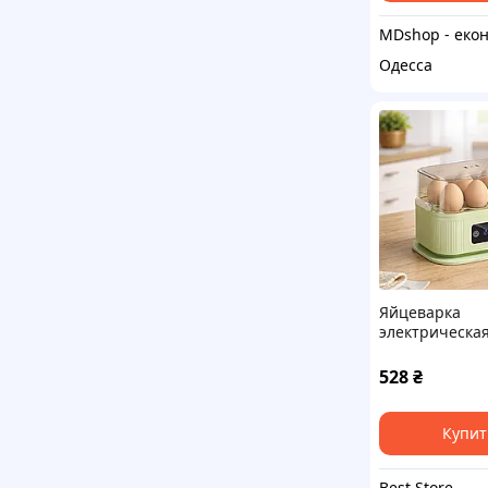
Одесса
Яйцеварка
электрическая
528
₴
Купит
Best Store