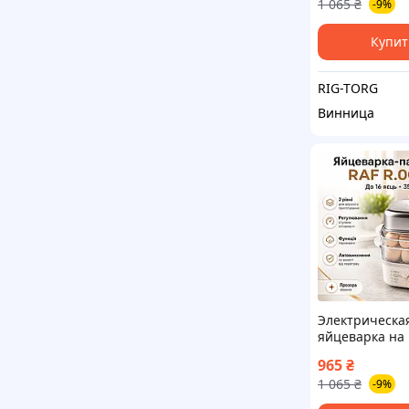
1 065
₴
-9%
варки яиц
Купит
RIG-TORG
Винница
Электрическа
яйцеварка на 
350Вт, RAF R.0
965
₴
Серая / Прибо
1 065
₴
-9%
варки яиц