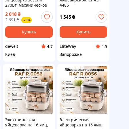
270Вт, механическое
4486
управление, на 3 яйца,
2 018
₴
звуков., сигнал,
1 545
₴
2 691
₴
-25%
пластик, серо-черный
Beurer CL0170371
Купить
Купить
dewelt
EliteWay
4.7
4.5
Киев
Запорожье
Электрическая
Электрическая
яйцеварка на 16 яиц,
яйцеварка на 16 яиц,