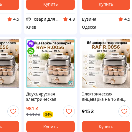
ь
Купить
Купить
📦 Товари Для Дому
Бузина
4.5
4.8
4.5
Киев
Одесса
Двухъярусная
Электрическая
я
электрическая
яйцеварка на 16 яиц,
F 350Вт
яйцеварка RAF 350Вт
350Вт, RAF R.0056,
981
₴
ления 16
для приготовления 16
Серая / Прибор для
915
₴
1 510
₴
-34%
кухонный
яиц кухонный прибор
варки яиц
арки
пароварка для дома
Гал1
ь
Купить
Купить