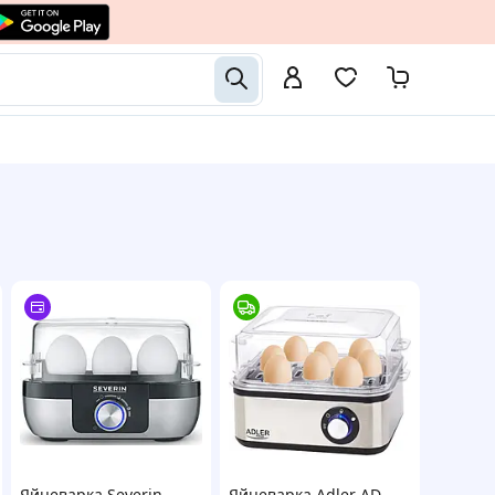
Яйцеварка Severin
Яйцеварка Adler AD-