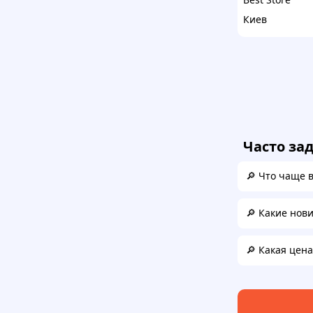
Киев
Часто за
🔎 Что чаще 
🔎 Какие нов
🔎 Какая цен