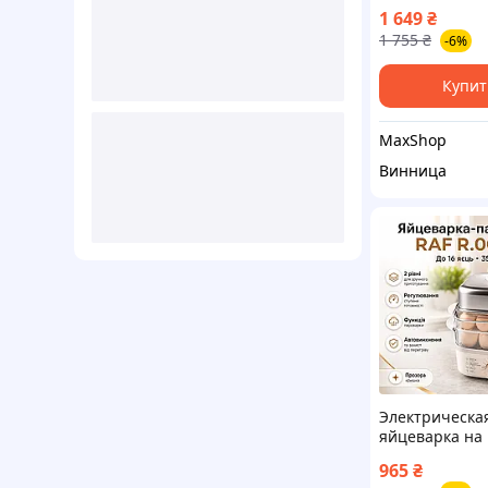
регулювання
1 649
₴
1 755
₴
-6%
Купит
MaxShop
Винница
Электрическа
яйцеварка на 
350Вт, RAF R.0
965
₴
Серая / Прибо