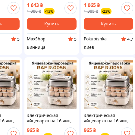
16 яиц 350 Вт
1 643
₴
1 065
₴
пароварка для яиц
1 888
₴
1 385
₴
-13%
-23%
ь
Купить
Купить
MaxShop
Pokupishka
5
5
4.7
Винница
Киев
я
Электрическая
Электрическая
16 яиц,
яйцеварка на 16 яиц,
яйцеварка на 16 яиц,
056,
350Вт, RAF R.0056,
350Вт, RAF R.0056,
965
₴
965
₴
р для
Серая / Прибор для
Серая / Прибор для