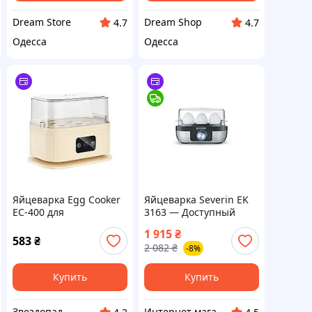
Dream Store
Dream Shop
4.7
4.7
Одесса
Одесса
Яйцеварка Egg Cooker
Яйцеварка Severin EK
EC-400 для
3163 — Доступный
приготовление яиц ∙
1 915
₴
Яйцеварка
583
₴
2 082
₴
-8%
электрическая для
приготовления разной
степени
Купить
Купить
Звездопад
Интернет магазин "Домовичок"