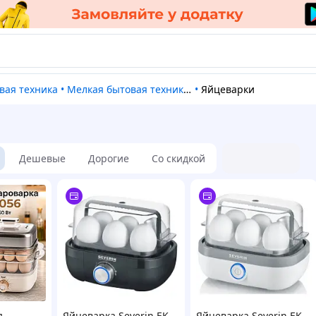
овая техника
•
Мелкая бытовая техника для кухни
•
Яйцеварки
Дешевые
Дорогие
Со скидкой
я
Яйцеварка Severin EK
Яйцеварка Severin EK