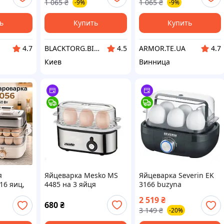
1 065
₴
1 065
₴
-9%
-9%
варки яиц
варки яиц
ь
Купить
Купить
BLACKTORG.BIZ.UA
ARMOR.TE.UA
4.7
4.5
4.7
Киев
Винница
я
Яйцеварка Mesko MS
Яйцеварка Severin EK
16 яиц,
4485 на 3 яйця
3166 buzyna
056,
Серебристый
2 519
₴
р для
(103135661) D12-2026
680
₴
3 149
₴
-20%