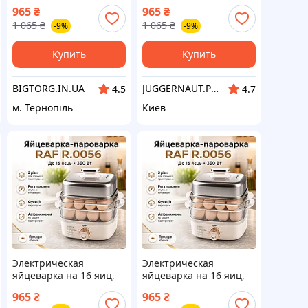
350Вт, RAF R.0056,
350Вт, RAF R.0056,
965
₴
965
₴
Серая / Прибор для
Серая / Прибор для
1 065
₴
1 065
₴
-9%
-9%
варки яиц
варки яиц
Купить
Купить
BIGTORG.IN.UA
JUGGERNAUT.PP.UA
4.5
4.7
м. Тернопіль
Киев
Электрическая
Электрическая
яйцеварка на 16 яиц,
яйцеварка на 16 яиц,
350Вт, RAF R.0056,
350Вт, RAF R.0056,
965
₴
965
₴
Серая / Прибор для
Серая / Прибор для