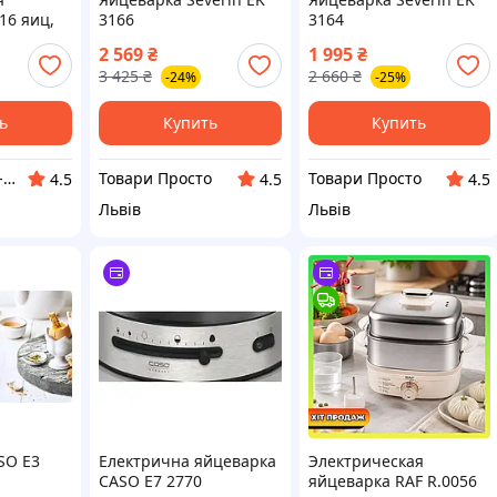
16 яиц,
3166
3164
056,
2 569
₴
1 995
₴
р для
3 425
₴
2 660
₴
-24%
-25%
ь
Купить
Купить
❤️КОХАННЯ❤️ - все для любви и товары для дома
Товари Просто
Товари Просто
4.5
4.5
4.5
Львів
Львів
SO E3
Електрична яйцеварка
Электрическая
CASO E7 2770
яйцеварка RAF R.0056