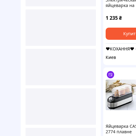
яйцеварка на 
350Вт, RAF R.0
Серая / Прибо
1 235
₴
варки яиц
Купит
Киев
Яйцеварка CA
2774 плавне