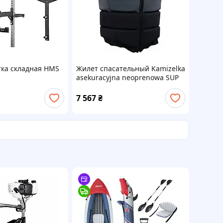
тка складная HMS
Жилет спасательный Kamizelka
asekuracyjna neoprenowa SUP
XQMAX kapok XL
7 567
₴