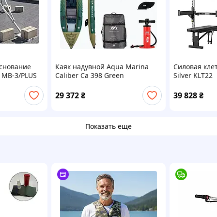
Основание
Каяк надувной Aqua Marina
Силовая кле
 MB-3/PLUS
Caliber Ca 398 Green
Silver KLT22
29 372
₴
39 828
₴
Показать еще