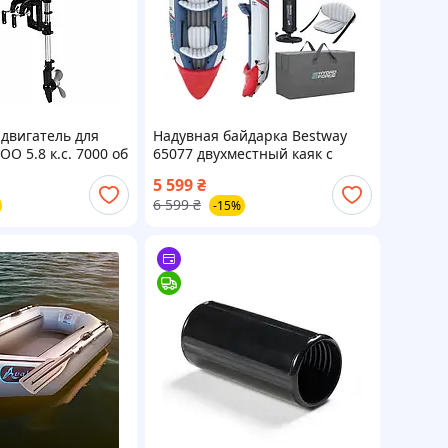
двигатель для
Надувная байдарка Bestway
O 5.8 к.с. 7000 об
65077 двухместный каяк с
для лодки на
веслами
5 599
₴
6 599
₴
-15%