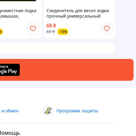
дноместная лодка
Соединитель для весел лодки
 камышах,
прочный универсальный
ребная надувная
(10036)
68
₴
 для сплава и
83
₴
%
-18%
 и обмен
Программа защиты
Помощь