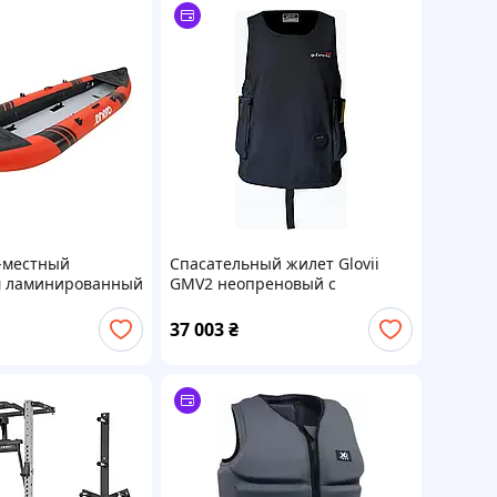
2-местный
Спасательный жилет Glovii
м ламинированный
GMV2 неопреновый с
 веслами
подогревом черный
37 003
₴