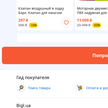
Клапан воздушный в лодку
Моторная двухмес
Барк. Клапан для накачки
ПВХ надувная для
лодки.
двухместные мото
297
₴
11 699
₴
навесным транце
356
₴
23 398
₴
-16%
-50%
НУЖНО
Попро
Гид покупателя
Поиск товара
Оплата и до
Bigl.ua