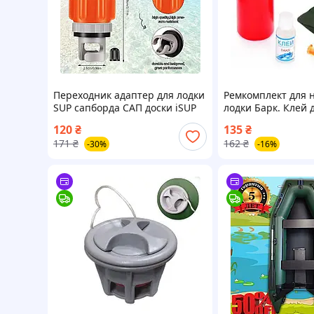
Переходник адаптер для лодки
Ремкомплект для 
SUP сапборда САП доски iSUP
лодки Барк. Клей 
от автомобильного насоса
латки. Лодочный 
120
₴
135
₴
компрессора
171
₴
162
₴
-30%
-16%