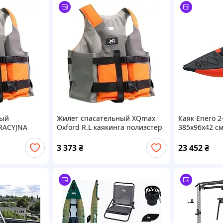
ный
Жилет спасательный XQmax
Каяк Enero 
RACYJNA
Oxford R.L каякинга полиэстер
385x96x42 с
OXFORD R.XL
PVC набор с
3 373
₴
23 452
₴