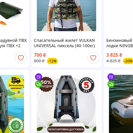
надувной ПВХ
Спасательный жилет VULKAN
Бензиновый 
для ПВХ +2
UNIVERSAL пиксель (40-100кг)
лодки NINGBO
ремкомплект.
/ мин мотор 
700
₴
3 825
₴
бензине
800
₴
4 825
₴
-12%
-20%