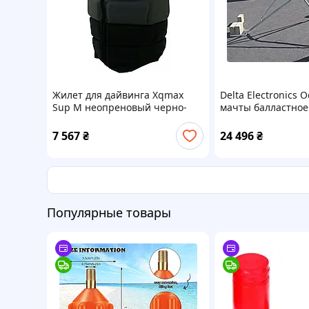
Жилет для дайвинга Xqmax
Delta Electronics 
Sup M неопреновый черно-
мачты балластное
серый
7 567
₴
24 496
₴
Популярные товары