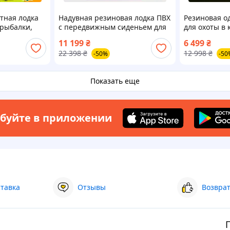
тная лодка
Надувная резиновая лодка ПВХ
Резиновая о
 рыбалки,
с передвижным сиденьем для
для охоты в
рные лодки с
рыбалки, надувные
бюджетная г
11 199
₴
6 499
₴
м |ЭТО
двухместные моторные лодки
лодка из пвх
22 398
₴
12 998
₴
-50%
-50
для охоты
рыбалки
Показать еще
буйте в приложении
ставка
Отзывы
Возврат