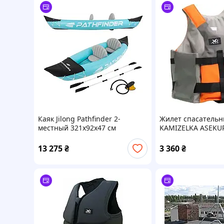
Каяк Jilong Pathfinder 2-
Жилет спасатель
местный 321x92x47 см
KAMIZELKA ASEKU
KAJAKOWA XQMAX 
13 275
₴
3 360
₴