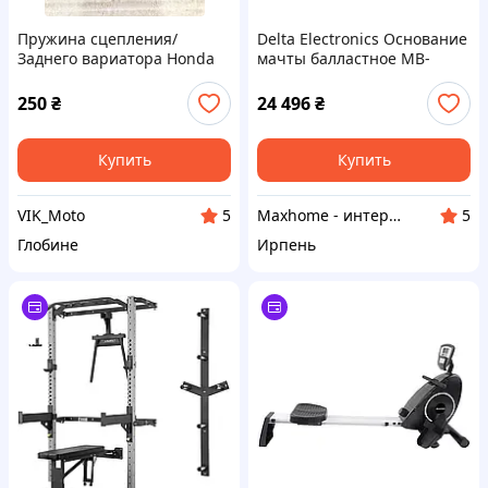
Пружина сцепления/
Delta Electronics Основание
Заднего вариатора Honda
мачты балластное MB-
Dio 18/27/28/34/35/Tact
3/PLUS
24/30/51/Lead Оригинал
250
₴
24 496
₴
Купить
Купить
VIK_Moto
Maxhome - интернет магазин
5
5
Глобине
Ирпень