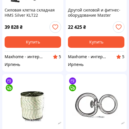
Силовая клетка складная
Другой силовой и фитнес-
HMS Silver KLT22
оборудование Master
гребной тренажер V-420
MAS4A098
39 828
₴
22 425
₴
Купить
Купить
Maxhome - интернет магазин
Maxhome - интернет магазин
5
5
Ирпень
Ирпень