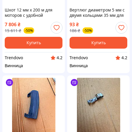
Шкот 12 мм х 200 м для
Вертлюг диаметром 5 мм с
моторов с удобной
двумя кольцами 35 мм для
пластиковой бобиной для
надежного крепления и
7 806
₴
93
₴
надежного крепления
использования
15 611
₴
186
₴
-50%
-50%
Купить
Купить
Trendovo
Trendovo
4.2
4.2
Винница
Винница