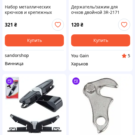
Набор металлических
Держатель/зажим для
крючков и крепежных
очков двойной 3R-2171
колец Parkside (151 шт.,
(00000061064)
усиленная сталь, в кейсе)
321
₴
120
₴
Купить
Купить
sandorshop
You Gain
5
Винница
Харьков