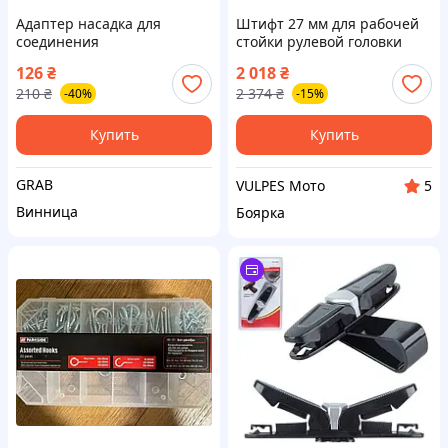
Адаптер насадка для
Штифт 27 мм для рабочей
соединения
стойки рулевой головки
автокомпрессора и
126
₴
2 018
₴
надувной лодки
210
₴
2 374
₴
-40%
-15%
Купить
Купить
GRAB
VULPES Мото
5
Винница
Боярка