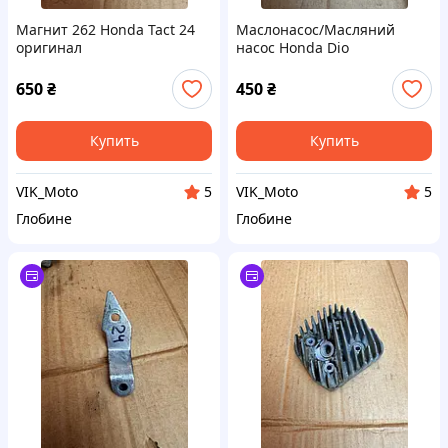
Магнит 262 Honda Tact 24
Маслонасос/Масляний
оригинал
насос Honda Dio
18/27/28/Tact 24/30/51
Оригинал
650
₴
450
₴
Купить
Купить
VIK_Moto
VIK_Moto
5
5
Глобине
Глобине