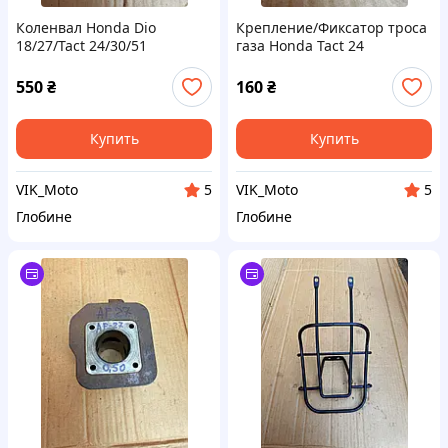
Коленвал Honda Dio
Крепление/Фиксатор троса
18/27/Tact 24/30/51
газа Honda Tact 24
Оригинал
оригинал
550
₴
160
₴
Купить
Купить
VIK_Moto
VIK_Moto
5
5
Глобине
Глобине