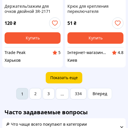
Держатель/зажим для
Крюк для крепления
очков двойной 3R-2171
переключателя
(00000061064)
120
₴
51
₴
Купить
Купить
Trade Peak
Інтернет-магазин "Asbike"
5
4.8
Харьков
Киев
Показать еще
2
3
334
Вперед
1
...
Часто задаваемые вопросы
🔎 Что чаще всего покупают в категории