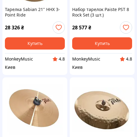
Тарелка Sabian 21" HHX 3-
Набор тарелок Paiste PST 8
Point Ride
Rock Set (3 шт.)
28 326
₴
28 577
₴
Купить
Купить
MonkeyMusic
MonkeyMusic
4.8
4.8
Киев
Киев