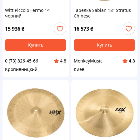
Witt Piccolo Fermo 14"
Тарелка Sabian 18" Stratus
чорний
Chinese
15 936
₴
16 573
₴
Купить
Купить
0 (73) 826-45-66
MonkeyMusic
4.8
4.8
Кропивницкий
Киев