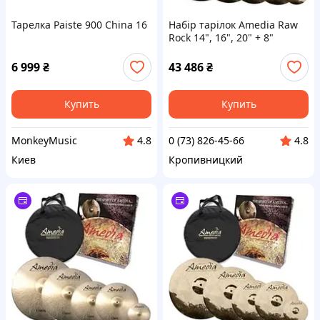
Тарелка Paiste 900 China 16
Набір тарілок Amedia Raw
Rock 14", 16", 20" + 8"
6 999
₴
43 486
₴
Купить
Купить
MonkeyMusic
0 (73) 826-45-66
4.8
4.8
Киев
Кропивницкий