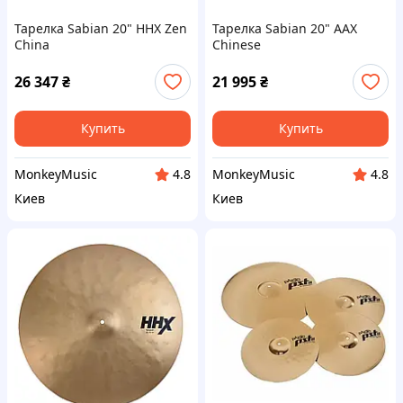
Тарелка Sabian 20" HHX Zen
Тарелка Sabian 20" AAX
China
Chinese
26 347
₴
21 995
₴
Купить
Купить
MonkeyMusic
MonkeyMusic
4.8
4.8
Киев
Киев