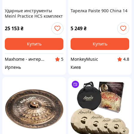
Ударные инструменты
Тарелка Paiste 900 China 14
Meinl Practice HCS комплект
тарелок для ударных (HCS)
25 153
₴
5 249
₴
Купить
Купить
Maxhome - интернет магазин
MonkeyMusic
5
4.8
Ирпень
Киев