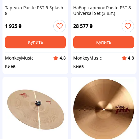
Тарелка Paiste PST 5 Splash
Набор тарелок Paiste PST 8
8
Universal Set (3 шт.)
1 925
₴
28 577
₴
Купить
Купить
MonkeyMusic
MonkeyMusic
4.8
4.8
Киев
Киев