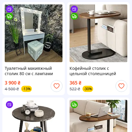
Туалетный макияжный
Кофейный столик с
столик 80 см с лампами
цельной столешницей
белый
60х45х30см, Орех /
3 900
₴
365
₴
Прикроватный столик /
4 500
₴
522
₴
-13%
-30%
Кофейный столик /
Приставной столик