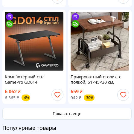
Комп`ютерний стіл
Прикроватный столик, с
GamePro GD014
полкой, 51×45×30 см,
Коричневый /
6 062
₴
659
₴
Компьютерный стол /
6 365
₴
942
₴
-4%
-30%
Кофейный столик /
Приставной столик
Показать еще
Популярные товары