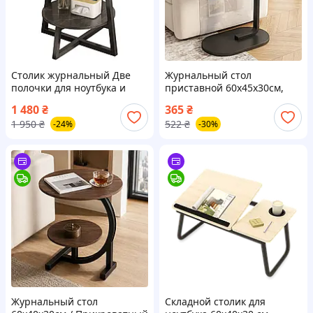
Столик журнальный Две
Журнальный стол
полочки для ноутбука и
приставной 60х45х30см,
книг МДФ/Металл 40х55 см
Орех / Прикроватный
1 480
₴
365
₴
Серый мрамор
столик / Кофейный столик /
1 950
₴
522
₴
-24%
-30%
Приставной столик
Журнальный стол
Складной столик для