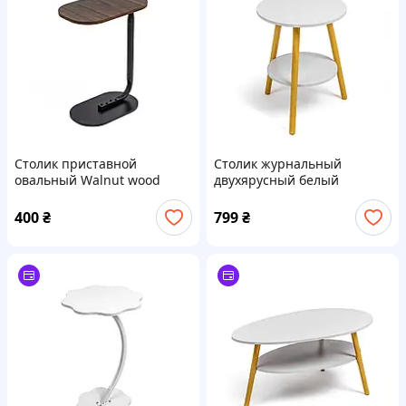
Столик приставной
Столик журнальный
овальный Walnut wood
двухярусный белый
45х28х60см смSW-00003367
50х45х6,5см SW-00003364
400
₴
799
₴