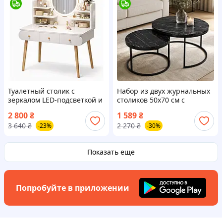
Туалетный столик с
Набор из двух журнальных
зеркалом LED-подсветкой и
столиков 50x70 см с
3 ящиками D27F-100 (ЛДСП)
черным мраморным
2 800
₴
1 589
₴
White УЦЕНКА (фото в
покрытием / Журнальные
3 640
₴
2 270
₴
-23%
-30%
описании)
столики / Черный мрамор
Показать еще
Попробуйте в приложении