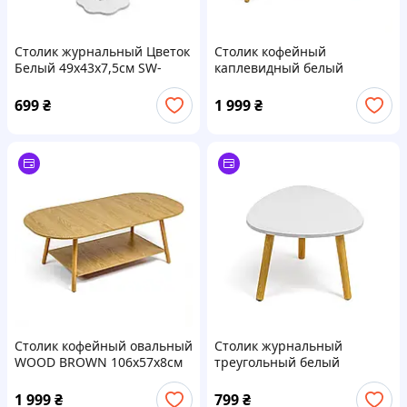
Столик журнальный Цветок
Столик кофейный
Белый 49х43х7,5см SW-
каплевидный белый
00003359
98х56х7см тSW-00003362
699
₴
1 999
₴
Столик кофейный овальный
Столик журнальный
WOOD BROWN 106х57х8см
треугольный белый
SW-00003363
45х44,5х6см SW-00003365
1 999
₴
799
₴