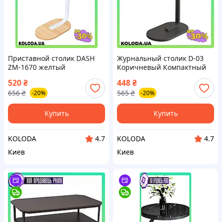
Приставной столик DASH
Журнальный столик D-03
ZM-1670 желтый
Коричневый Компактный
компактный журнальный
кофейный для хранения
520
₴
448
₴
35х30х57 см
журналов
656
₴
565
₴
-20%
-20%
Купить
Купить
KOLODA
KOLODA
4.7
4.7
Киев
Киев