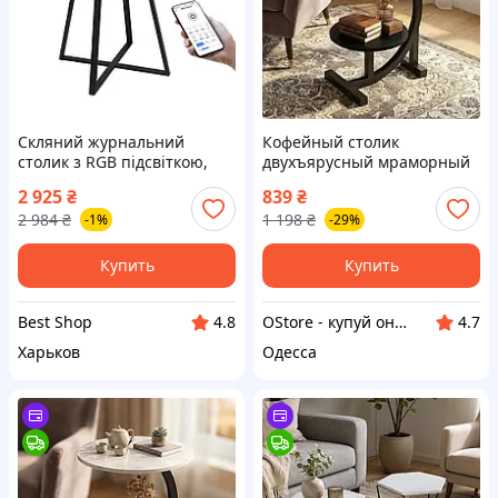
Скляний журнальний
Кофейный столик
столик з RGB підсвіткою,
двухъярусный мраморный
Bluetooth, ( 11344 )
журнальный столик для
2 925
₴
839
₴
гостиной прикроватный
2 984
₴
1 198
₴
-1%
-29%
столик для ноутбука лофт
Купить
Купить
Best Shop
OStore - купуй онлайн!
4.8
4.7
Харьков
Одесса