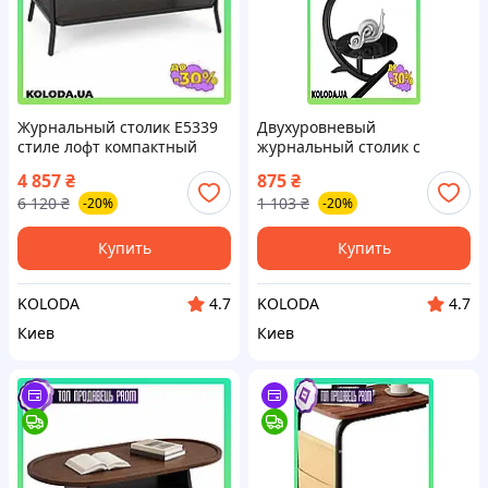
Журнальный столик E5339
Двухуровневый
стиле лофт компактный
журнальный столик с
приставной для гостиной
круглой столешницей для
4 857
₴
875
₴
дивана функциональный
гостиной, спальни,
6 120
₴
1 103
₴
-20%
-20%
выполнение
кабинета -
функциональный столик
Купить
Купить
KOLODA
KOLODA
4.7
4.7
Киев
Киев