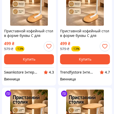
Приставной кофейный стол
Приставной кофейный стол
в форме буквы C для
в форме буквы C для
дивана и ноутбука 40×30×60
дивана и ноутбука 40×30×60
499
₴
499
₴
см из ДСП и металла
см из ДСП и металла
579
₴
579
₴
-13%
-13%
Купить
Купить
Swankstore Інтернет магазин
Trendfystore Інтерент магазин
4.3
4.7
Винница
Винница