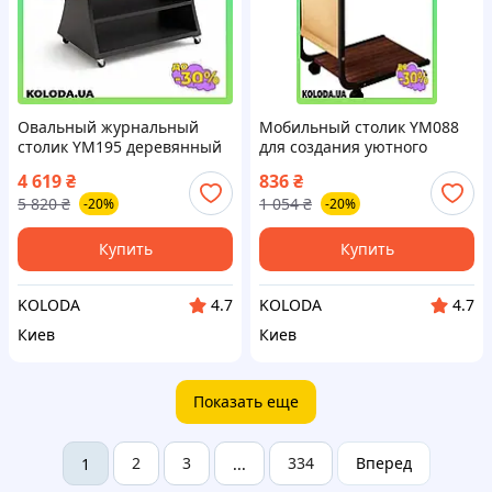
Овальный журнальный
Мобильный столик YM088
столик YM195 деревянный
для создания уютного
стильный аксессуар для
пространства
4 619
₴
836
₴
гостиной спальни дивана
5 820
₴
1 054
₴
-20%
-20%
Купить
Купить
KOLODA
KOLODA
4.7
4.7
Киев
Киев
Показать еще
2
3
334
Вперед
1
...