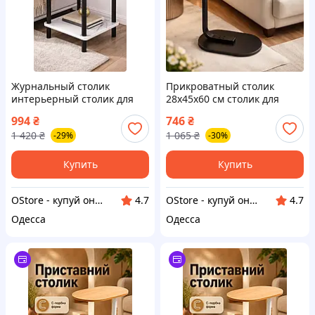
Журнальный столик
Прикроватный столик
интерьерный столик для
28х45х60 см столик для
гостиной кофейный столик
кровати подставка для
994
₴
746
₴
белый мрамор квадратный
ноутбука прикроватная
1 420
₴
1 065
₴
-29%
-30%
столик для дома
тумба кофейный
Купить
Купить
OStore - купуй онлайн!
OStore - купуй онлайн!
4.7
4.7
Одесса
Одесса