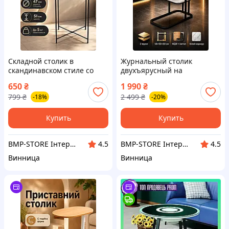
Складной столик в
Журнальный столик
скандинавском стиле со
двухъярусный на
столешницей-подносом
металлическом основании
650
₴
1 990
₴
диаметром 47 см высотой
прямоугольный МДФ
799
₴
2 499
₴
-18%
-20%
51 см Черный
58х50х30 см
Купить
Купить
BMP-STORE Інтернет магазин
BMP-STORE Інтернет магазин
4.5
4.5
Винница
Винница