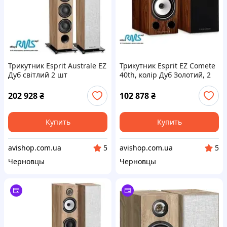
Трикутник Esprit Australe EZ
Трикутник Esprit EZ Comete
Дуб світлий 2 шт
40th, колір Дуб Золотий, 2
шт
202 928
₴
102 878
₴
Купить
Купить
avishop.com.ua
avishop.com.ua
5
5
Черновцы
Черновцы