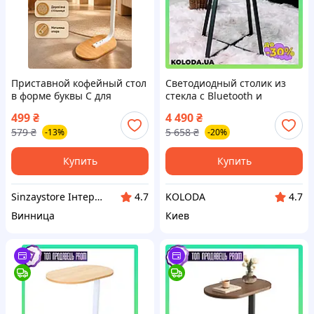
Приставной кофейный стол
Светодиодный столик из
в форме буквы C для
стекла с Bluetooth и
дивана и ноутбука 40×30×60
зарядкой - Сенсорный
499
₴
4 490
₴
см из ДСП и металла
Умный Музыкальный Хит
579
₴
5 658
₴
-13%
-20%
Купить
Купить
Sinzaystore Інтернет магазин
KOLODA
4.7
4.7
Винница
Киев