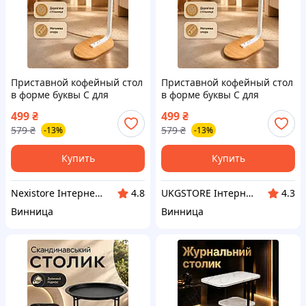
Приставной кофейный стол
Приставной кофейный стол
в форме буквы C для
в форме буквы C для
дивана и ноутбука 40×30×60
дивана и ноутбука 40×30×60
499
₴
499
₴
см из ДСП и металла
см из ДСП и металла
579
₴
579
₴
-13%
-13%
Купить
Купить
Nexistore Інтернет магазин
UKGSTORE Інтернет магазин
4.8
4.3
Винница
Винница