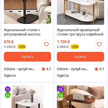
Журнальный столик с
Журнальный мраморный
регулировкой высоты
столик три яруса кофейный
кофейный столик с
столик для гостиной
870
₴
1 739
₴
наклоном столешницы
приставной столик для
1 242
₴
2 484
₴
-30%
-30%
овальный стол для ноутбука
хранения
Купить
Купить
OStore - купуй онлайн!
OStore - купуй онлайн!
4.7
4.7
Одесса
Одесса