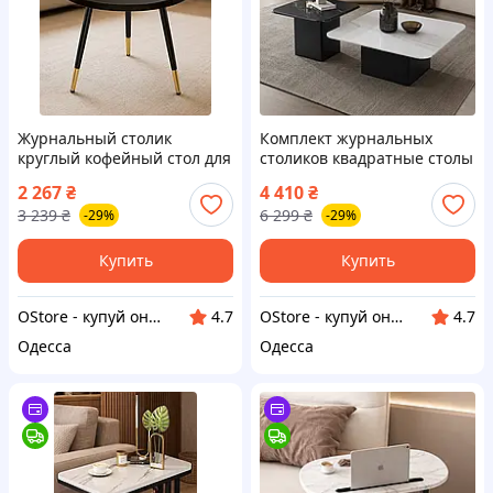
Журнальный столик
Комплект журнальных
круглый кофейный стол для
столиков квадратные столы
гостиной кофейный столик
для гостиной набор столов
2 267
₴
4 410
₴
на трех ножках столик
в гостиную кофейный
3 239
₴
6 299
₴
-29%
-29%
поднос для дома
столик лофт
Купить
Купить
OStore - купуй онлайн!
OStore - купуй онлайн!
4.7
4.7
Одесса
Одесса