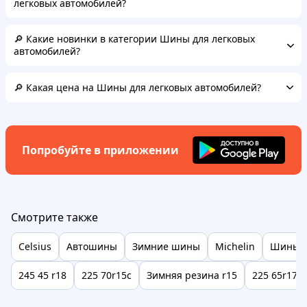
легковых автомобилей?
🔎 Какие новинки в категории Шины для легковых
автомобилей?
🔎 Какая цена на Шины для легковых автомобилей?
Попробуйте в приложении
Смотрите также
Celsius
Автошины
Зимние шины
Michelin
Шины 1
245 45 r18
225 70r15c
Зимняя резина r15
225 65r17