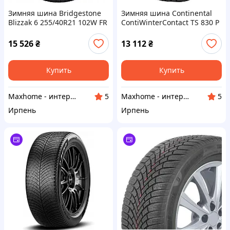
Зимняя шина Bridgestone
Зимняя шина Continental
Blizzak 6 255/40R21 102W FR
ContiWinterContact TS 830 P
235/55R18 104H XL
15 526
₴
13 112
₴
Купить
Купить
Maxhome - интернет магазин
Maxhome - интернет магазин
5
5
Ирпень
Ирпень