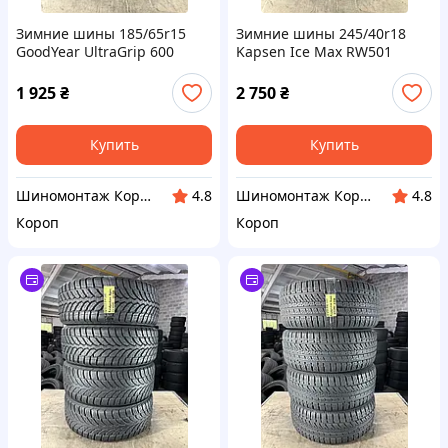
Зимние шины 185/65r15
Зимние шины 245/40r18
GoodYear UltraGrip 600
Kapsen Ice Max RW501
1 925
₴
2 750
₴
Купить
Купить
Шиномонтаж Короп
Шиномонтаж Короп
4.8
4.8
Короп
Короп