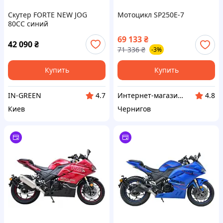
Скутер FORTE NEW JOG
Мотоцикл SP250E-7
80CC синий
69 133
₴
42 090
₴
71 336
₴
-3%
Купить
Купить
IN-GREEN
Интернет-магазин "Megainstrument"
4.7
4.8
Киев
Чернигов