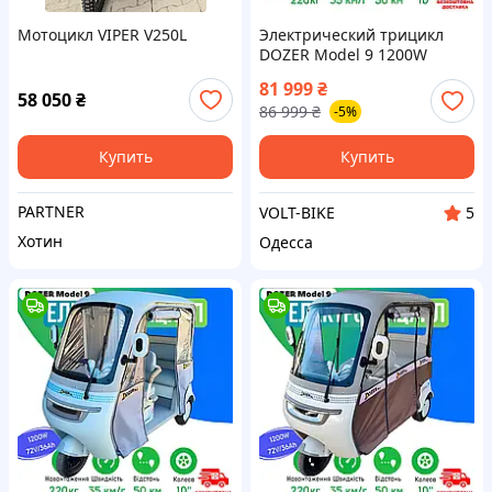
Мотоцикл VIPER V250L
Электрический трицикл
DOZER Model 9 1200W
72V/36Ah с кабиной |
81 999
₴
Электрический трицикл с
58 050
₴
86 999
₴
-5%
дождевиком
Купить
Купить
PARTNER
VOLT-BIKE
5
Хотин
Одесса