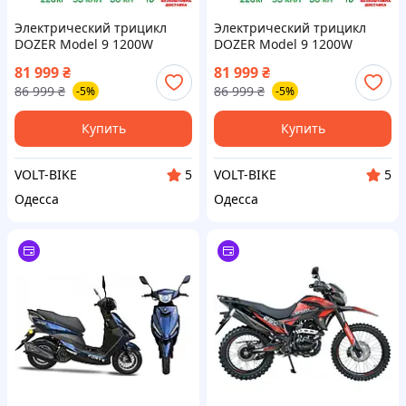
Электрический трицикл
Электрический трицикл
DOZER Model 9 1200W
DOZER Model 9 1200W
72V/36Ah с кабиной |
72V/36Ah с кабиной |
81 999
₴
81 999
₴
Электрический трицикл с
Электрический трицикл с
86 999
₴
86 999
₴
-5%
-5%
дождевиком
дождевиком
Купить
Купить
VOLT-BIKE
VOLT-BIKE
5
5
Одесса
Одесса