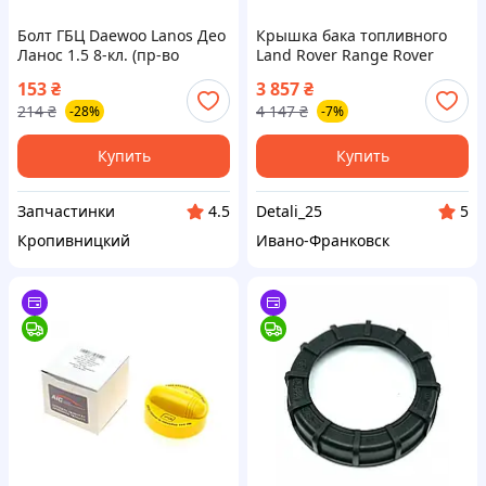
Болт ГБЦ Daewoo Lanos Део
Крышка бака топливного
Ланос 1.5 8-кл. (пр-во
Land Rover Range Rover
GENUINE Корея) ЕЕ 112630
(L322) 03-12 202123530 Крос
153
₴
3 857
₴
код 202123530
214
₴
4 147
₴
-28%
-7%
Купить
Купить
Запчастинки
Detali_25
4.5
5
Кропивницкий
Ивано-Франковск