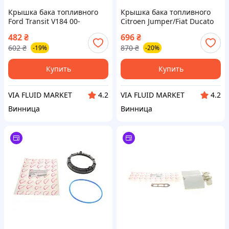
Крышка бака топливного
Крышка бака топливного
Ford Transit V184 00-
Citroen Jumper/Fiat Ducato
ROTWEISS
06- (лючок) SOLGY
482
₴
696
₴
602
₴
870
₴
-19%
-20%
Купить
Купить
VIA FLUID MARKET
VIA FLUID MARKET
4.2
4.2
Винница
Винница