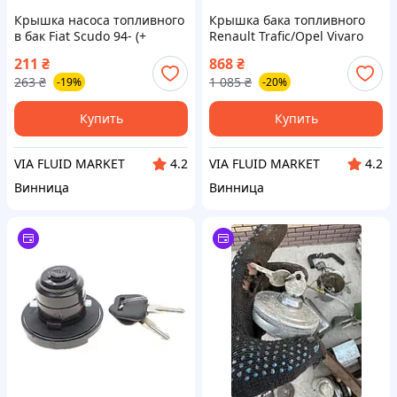
Крышка насоса топливного
Крышка бака топливного
в бак Fiat Scudo 94- (+
Renault Trafic/Opel Vivaro
кольцо) ROTWEISS
00-14 (лючок) ROTWEISS
211
₴
868
₴
263
₴
1 085
₴
-19%
-20%
Купить
Купить
VIA FLUID MARKET
VIA FLUID MARKET
4.2
4.2
Винница
Винница