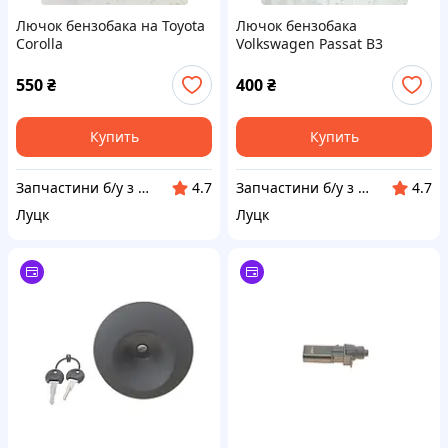
Лючок бензобака на Toyota
Лючок бензобака
Corolla
Volkswagen Passat B3
550
₴
400
₴
Купить
Купить
Запчастини б/у з Німеччини
Запчастини б/у з Німеччини
4.7
4.7
Луцк
Луцк