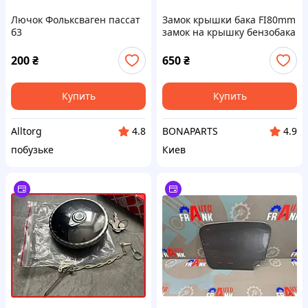
Лючок Фольксваген пассат
Замок крышки бака FI80mm
б3
замок на крышку бензобака
200
₴
650
₴
Купить
Купить
Alltorg
BONAPARTS
4.8
4.9
побузьке
Киев