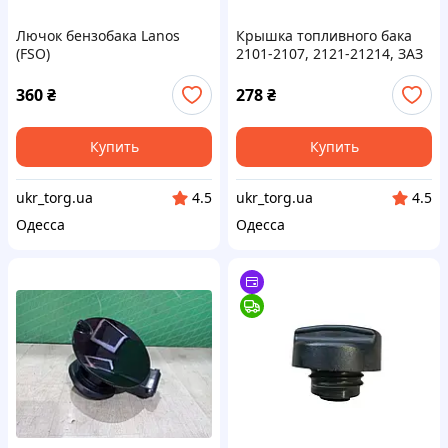
Лючок бензобака Lanos
Крышка топливного бака
(FSO)
2101-2107, 2121-21214, ЗАЗ
1102 Таврия с ключом
черная (крышка бензобака)
360
₴
278
₴
TEMPEST
Купить
Купить
ukr_torg.ua
ukr_torg.ua
4.5
4.5
Одесса
Одесса