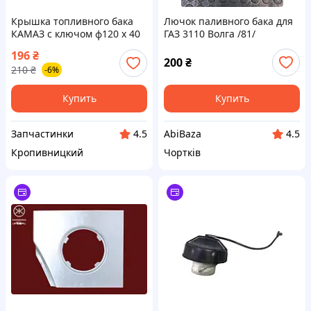
Крышка топливного бака
Лючок паливного бака для
КАМАЗ с ключом ф120 х 40
ГАЗ 3110 Волга /81/
мм МЕТАЛЛ (пр-во ДК
196
₴
Украина) ВС4 О 0111795130
200
₴
210
₴
-6%
ПД 152190
Купить
Купить
Запчастинки
AbiBaza
4.5
4.5
Кропивницкий
Чортків