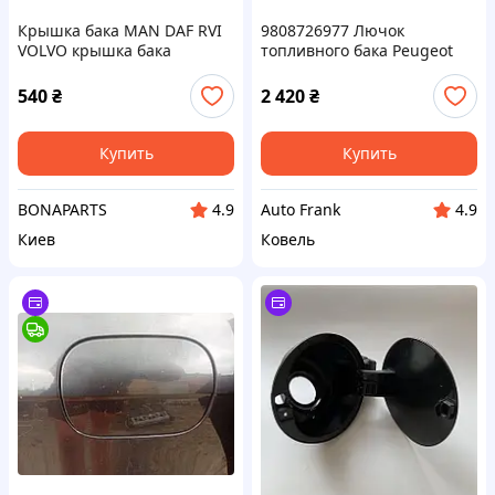
Крышка бака MAN DAF RVI
9808726977 Лючок
VOLVO крышка бака
топливного бака Peugeot
универсальная 2 усика с
Expert, Citroen Jumpy, Opel
замком 80mm
Vivaro 2016+
540
₴
2 420
₴
Купить
Купить
BONAPARTS
Auto Frank
4.9
4.9
Киев
Ковель