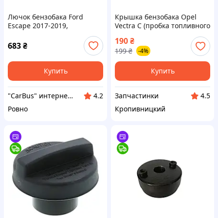
Лючок бензобака Ford
Крышка бензобака Opel
Escape 2017-2019,
Vectra C (пробка топливного
CV44S27936AD
бака) (пр-во Завод) ВС
190
₴
683
₴
199
₴
-4%
Купить
Купить
"CarBus" интернет-магазин запчастей
Запчастинки
4.2
4.5
Ровно
Кропивницкий