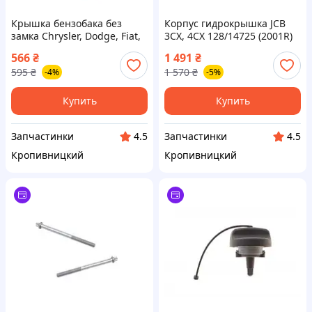
Крышка бензобака без
Корпус гидрокрышка JCB
замка Chrysler, Dodge, Fiat,
3CX, 4CX 128/14725 (2001R)
Ford ОЕМ 5165384AA Б.У
(пр-во JCB) ВС
566
₴
1 491
₴
(Motorad) ВС Предоплата
595
₴
1 570
₴
-4%
-5%
Купить
Купить
Запчастинки
Запчастинки
4.5
4.5
Кропивницкий
Кропивницкий