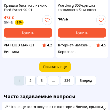
Крышка бака топливного
Wartburg 353-крышка
Ford Escort 90-01
топливного бака ключ
Doblina ГДР
473
₴
750
₴
591
₴
-19%
Купить
Купить
VIA FLUID MARKET
Інтернет-магазин запчастин джанк ярд Б/у запчастин
4.2
4.5
Винница
Борисполь
Показать еще
2
3
334
Вперед
1
...
Часто задаваемые вопросы
🔎 Что чаще всего покупают в категории Лючки, крышки