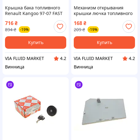
Крышка бака топливного
Механизм открывания
Renault Kangoo 97-07 FAST
крышки лючка топливного
бака Audi A3 03-13/A6 04-11
716
₴
168
₴
(электро) VIKA
894
₴
209
₴
-19%
-19%
Купить
Купить
VIA FLUID MARKET
VIA FLUID MARKET
4.2
4.2
Винница
Винница