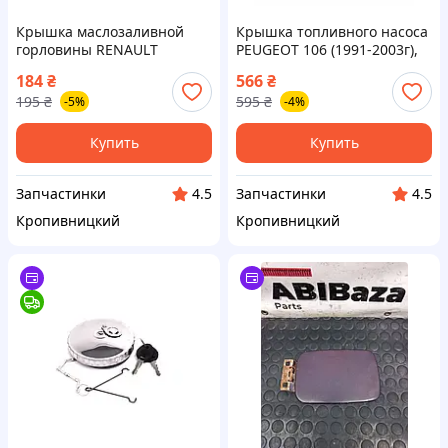
Крышка маслозаливной
Крышка топливного насоса
горловины RENAULT
PEUGEOT 106 (1991-2003г),
KANGOO 1.5DCI, MASTER
306 (1993-2001г), CITROEN
184
₴
566
₴
TRAFIC 2.5dCi OEM
SAXO 1.1 8V (Завод) ВС
195
₴
595
₴
-5%
-4%
8200062947 (AIC) ВС4 VE
Купить
Купить
Запчастинки
Запчастинки
4.5
4.5
Кропивницкий
Кропивницкий