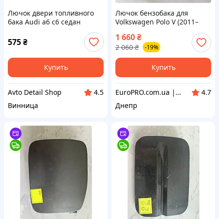
Лючок двери топливного
Лючок бензобака для
бака Audi a6 c6 седан
Volkswagen Polo V (2011–
2019, під фарбування)
1 660
₴
575
₴
2 060
₴
-19%
Купить
Купить
Avto Detail Shop
EuroPRO.com.ua | Бытовая Техника из Европы
4.5
4.7
Винница
Днепр