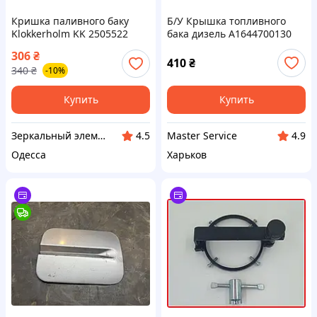
Кришка паливного баку
Б/У Крышка топливного
Klokkerholm KK 2505522
бака дизель A1644700130
Mercedes-Benz GLE W166
306
₴
15-18, Mercedes-Benz GL
410
₴
340
₴
-10%
X164 06-12
Купить
Купить
Зеркальный элемент
Master Service
4.5
4.9
Одесса
Харьков