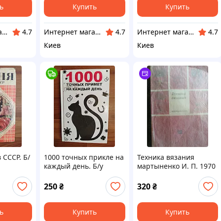
ь
Купить
Купить
Интернет магазин сувениров Старик Хоттабыч
Интернет магазин сувениров Старик Хоттабыч
Интернет магазин сувениров Старик Хоттабыч
4.7
4.7
4.7
Киев
Киев
 СССР. Б/
1000 точных прикле на
Техника вязания
каждый день. Б/у
мартыненко И. П. 1970
г
250
₴
320
₴
ь
Купить
Купить