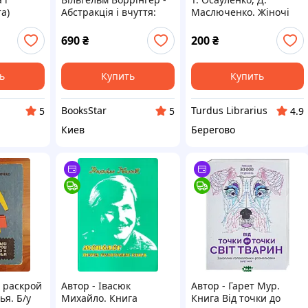
а)
Абстракція і вчуття:
Маслюченко. Жіночі
Вибрані праці з теорії
плаття
мистецтва
690
₴
200
₴
ь
Купить
Купить
BooksStar
Turdus Librarius
5
5
4.9
Киев
Берегово
 раскрой
Автор - Івасюк
Автор - Гарет Мур.
ья. Б/у
Михайло. Книга
Книга Від точки до