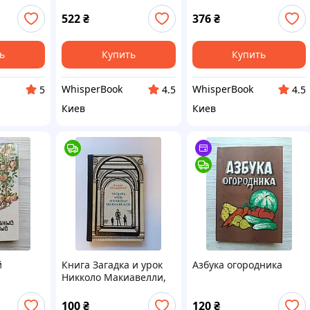
Монолог перед
точки. Світ тварин
обличчям сина (тверд.)
(мягк.) 2D
522
₴
376
₴
2D
ь
Купить
Купить
WhisperBook
WhisperBook
5
4.5
4.5
Киев
Киев
й
Книга Загадка и урок
Азбука огородника
Никколо Макиавелли,
история
100
₴
120
₴