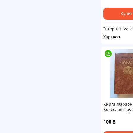
Купит
Ін
Харьков
Книга Фараон
Болеслав Пру
100
₴