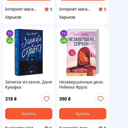
Інтернет-магазин "Гармонія"
Інтернет-магазин "Гармонія"
5
5
Харьков
Харьков
Записки из казни. Даня
Незавершенные дела.
Кукафка
Ребекка Яррос
318
₴
390
₴
Купить
Купить
Книжкова полиця
Книжкова полиця