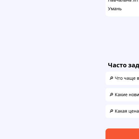
Умань
Часто за
🔎 Что чаще 
🔎 Какие нов
🔎 Какая цен