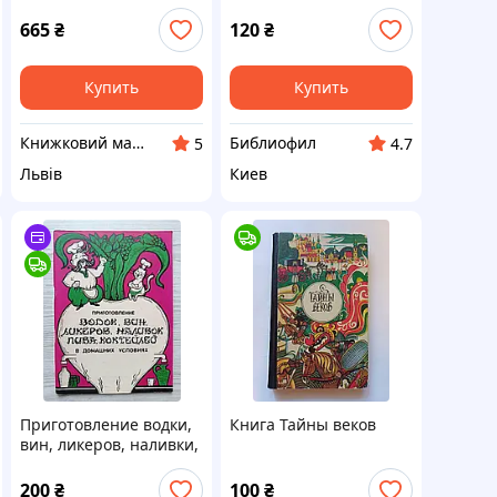
Манько Віра
г. Х.
665
₴
120
₴
Купить
Купить
Книжковий магазин "Країна Book"
Библиофил
5
4.7
Львів
Киев
Приготовление водки,
Книга Тайны веков
вин, ликеров, наливки,
пива, коктейлей в
домашних условиях
200
₴
100
₴