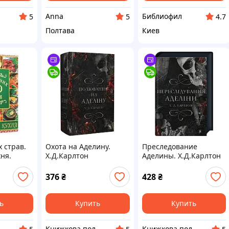
Anna
Библиофил
5
5
4.7
Полтава
Киев
 страв.
Охота на Аделину.
Преследование
хня.
Х.Д.Карлтон
Аделины. Х.Д.Карлтон
376
₴
428
₴
ь
Купить
Купить
авчальна література
Книжкова полиця
Книжкова полиця