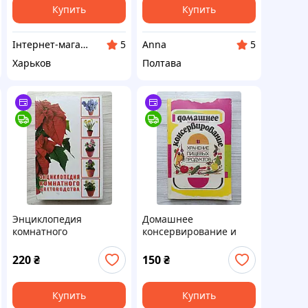
Купить
Купить
Інтернет-магазин "Гармонія"
Anna
5
5
Харьков
Полтава
Энциклопедия
Домашнее
комнатного
консервирование и
цветоводства
хранение пищевых
продуктов
220
₴
150
₴
Купить
Купить