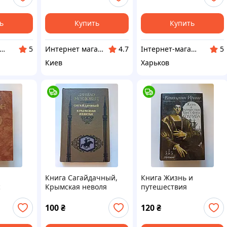
ь
Купить
Купить
тернет-магазин "Гармонія"
Интернет магазин сувениров Старик Хоттабыч
Інтернет-магазин "Гармонія"
5
4.7
5
Киев
Харьков
Книга Сагайдачный,
Книга Жизнь и
с
Крымская неволя
путешествия
Христфора Колумба
100
₴
120
₴