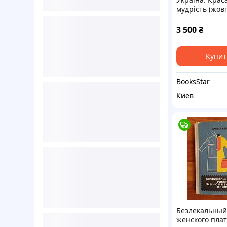
мудрість (жовт
3 500
₴
Купит
BooksStar
Киев
Безлекальный
женского плат