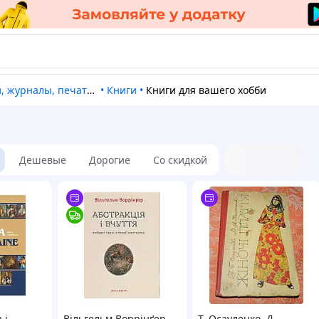
 журналы, печатная продукция
•
Книги
•
Книги для вашего хобби
Дешевые
Дорогие
Со скидкой
 і
Вільгельм Воррінґер -
Т. Осауленко, Д.