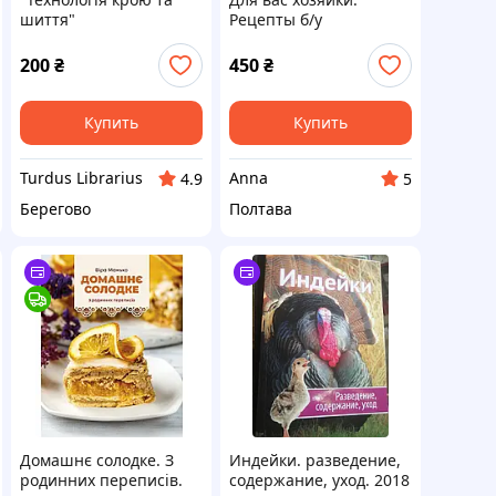
шиття"
Рецепты б/у
200
₴
450
₴
Купить
Купить
Turdus Librarius
Anna
4.9
5
Берегово
Полтава
Домашнє солодке. З
Индейки. разведение,
родинних переписів.
содержание, уход. 2018