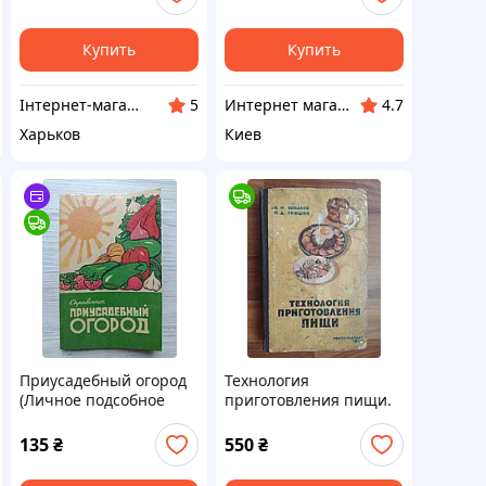
Купить
Купить
Інтернет-магазин "Гармонія"
Интернет магазин сувениров Старик Хоттабыч
5
4.7
Харьков
Киев
Приусадебный огород
Технология
(Личное подсобное
приготовления пищи.
хозяйство)
1959 г. Б/у
135
₴
550
₴