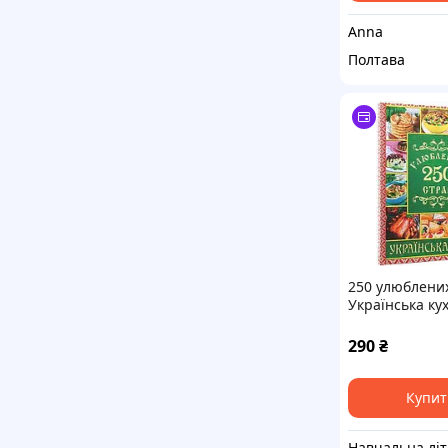
Anna
Полтава
250 улюблених
Українська ку
Зелена
290
₴
Купит
Н