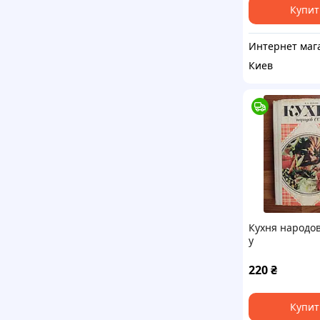
Купит
Киев
Кухня народов
у
220
₴
Купит