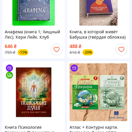
Анафема (книга 1; Хищный
Книга, в которой живёт
Лес). Кери Лейк. Клуб
Бабушка (твёрдая обложка)
Семейного Дозволя
646
₴
488
₴
759
₴
610
₴
-15%
-20%
Книга Психология
Атлас + Контурні карти.