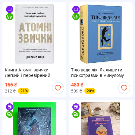
Книга Атомні звички.
Тіло веде лік. Як лишити
Легкий і перевірений
психотравми в минулому
спосіб набути корисних
166
₴
480
₴
звичок і позбутися звичок
212
₴
599
₴
-21%
-20%
шкідливих - Джеймс Клир
(Українська