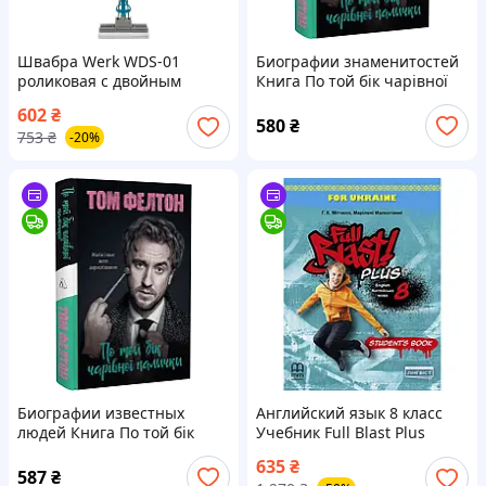
Швабра Werk WDS-01
Биографии знаменитостей
роликовая с двойным
Книга По той бік чарівної
отжимом 110 см 121957
палички. Магія і хаос мого
602
₴
buzyna
дорослішання - Том Фелтон
580
₴
753
₴
-20%
2D
Биографии известных
Английский язык 8 класс
людей Книга По той бік
Учебник Full Blast Plus
чарівної палички. Магія і
Student's Book Митчелл Г.К.
635
₴
хаос мого дорослішання -
Лингвист
587
₴