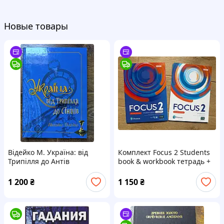
Новые товары
Відейко М. Україна: від
Комплект Focus 2 Students
Трипілля до Антів
book & workbook тетрадь +
учебник
1 200
₴
1 150
₴