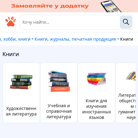
и, хобби, книги
•
Книги, журналы, печатная продукция
•
Книги
Книги
литература по
книги для
общест
учебная и
изучения
м и
художественн
справочная
иностранных
гуманит
ая литература
литература
языков
наук