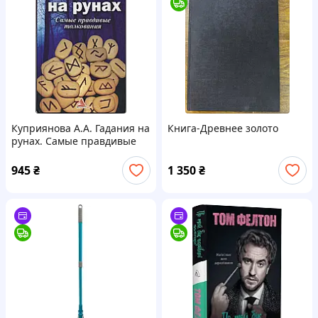
Куприянова А.А. Гадания на
Книга-Древнее золото
рунах. Самые правдивые
толкования
945
₴
1 350
₴