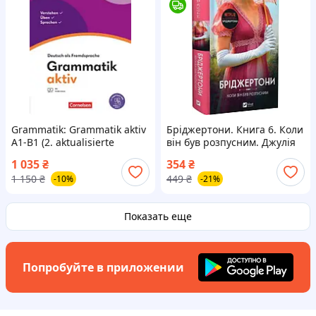
Grammatik: Grammatik aktiv
Бріджертони. Книга 6. Коли
A1-B1 (2. aktualisierte
він був розпусним. Джулія
Ausgabe). Cornelsen / Книга
Куїнн. Vivat (406256)
1 035
₴
354
₴
немецкой грамматики
1 150
₴
449
₴
-10%
-21%
Показать еще
Попробуйте в приложении