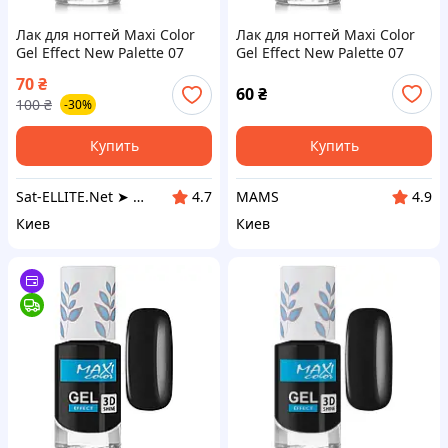
Лак для ногтей Maxi Color
Лак для ногтей Maxi Color
Gel Effect New Palette 07
Gel Effect New Palette 07
(4823077509681)
(4823077509681) (g365384)
70
₴
60
₴
100
₴
-30%
Купить
Купить
Sat-ELLITE.Net ➤ ИНТЕРНЕТ-СУПЕРМАРКЕТ
MAMS
4.7
4.9
Киев
Киев