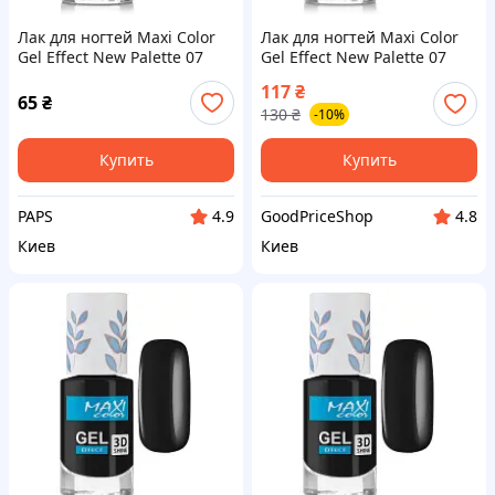
Лак для ногтей Maxi Color
Лак для ногтей Maxi Color
Gel Effect New Palette 07
Gel Effect New Palette 07
(4823077509681) k
(4823077509681)
117
₴
65
₴
130
₴
-10%
Купить
Купить
PAPS
GoodPriceShop
4.9
4.8
Киев
Киев