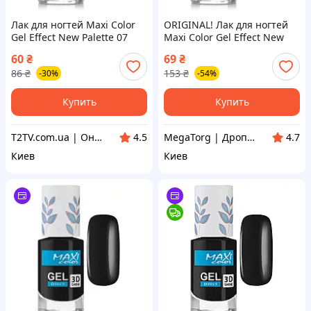
Лак для ногтей Maxi Color
ORIGINAL! Лак для ногтей
Gel Effect New Palette 07
Maxi Color Gel Effect New
(4823077509681)
Palette 07 (4823077509681) -
60
₴
69
₴
Качество! Гарантия!
86
₴
153
₴
-30%
-54%
MegaTorg.com.ua
Купить
Купить
T2TV.com.ua | Онлайн Гипермаркет
MegaTorg | Дропшиппинг и Опт
4.5
4.7
Киев
Киев