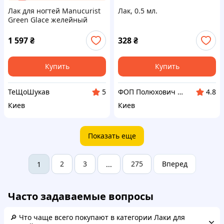
Лак для ногтей Manucurist
Лак, 0.5 мл.
Green Glace желейный
эффект и глянцевый блеск
15ml
1 597
₴
328
₴
Купить
Купить
ТеЩоШукав
ФОП Полюхович Л.Г.
5
4.8
Киев
Киев
Показать еще
2
3
275
Вперед
1
...
Часто задаваемые вопросы
🔎 Что чаще всего покупают в категории Лаки для