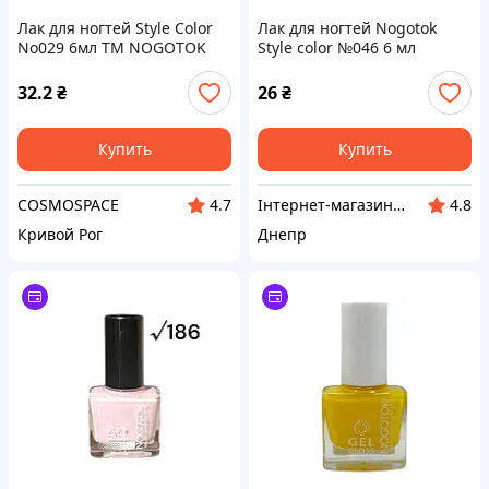
Лак для ногтей Style Color
Лак для ногтей Nogotok
No029 6мл ТМ NOGOTOK
Style color №046 6 мл
Бордовый (24629)
32.2
₴
26
₴
Купить
Купить
COSMOSPACE
Інтернет-магазин "Winner"
4.7
4.8
Кривой Рог
Днепр