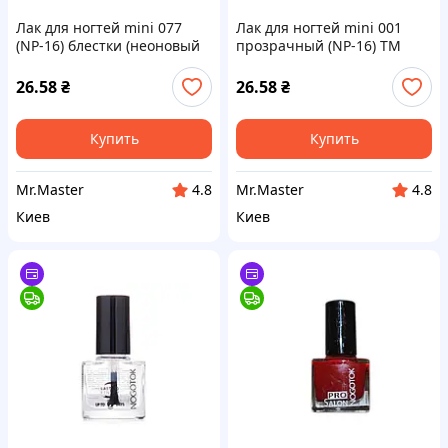
Лак для ногтей mini 077
Лак для ногтей mini 001
(NP-16) блестки (неоновый
прозрачный (NP-16) ТМ
шиммер) 5ml ТМ Colour
COLOR INTENSE
INTENS
26.58
₴
26.58
₴
Купить
Купить
Mr.Master
Mr.Master
4.8
4.8
Киев
Киев