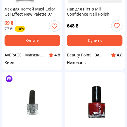
Лак для ногтей Maxi Color
Лак для нігтів Mii
Gel Effect New Palette 07
Confidence Nail Polish
(4823077509681)-Гарантия!
Irresistible Passion
69
₴
648
₴
77
₴
-10%
Купить
Купить
AVERAGE - Магазин Без предоплати
Beauty Point - Ваша точка краси
4.8
4.8
Киев
Николаев