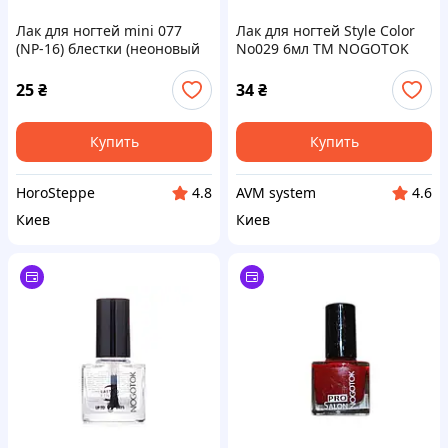
Лак для ногтей mini 077
Лак для ногтей Style Color
(NP-16) блестки (неоновый
No029 6мл ТМ NOGOTOK
шиммер) 5ml ТМ Colour
INTENS
25
₴
34
₴
Купить
Купить
HoroSteppe
AVM system
4.8
4.6
Киев
Киев