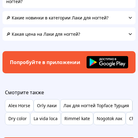
ногтей?
🔎 Какие новинки в категории Лаки для ногтей?
🔎 Какая цена на Лаки для ногтей?
Попробуйте в приложении
Смотрите также
Alex Horse
Orly лаки
Лак для ногтей Topface Турция
Dry color
La vida loca
Rimmel kate
Nogotok лак
Chil