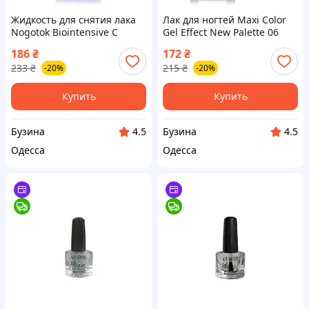
Жидкость для снятия лака
Лак для ногтей Maxi Color
Nogotok Biointensive С
Gel Effect New Palette 06
ацетоном Ирис и
4823077509674 buzyna
186
₴
172
₴
лемонграсс 100 мл
233
₴
215
₴
-20%
-20%
4820153891272 buzyna
Купить
Купить
Бузина
Бузина
4.5
4.5
Одесса
Одесса