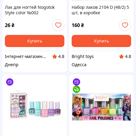
Лак для ногтей Nogotok
Набор лаков 2104 D (48/2) 5
Style color №002
шт, в коробке
закрепитель 6 мл
Прозрачный (25461)
26
₴
160
₴
Купить
Купить
Інтернет-магазин "Winner"
Bright toys
4.8
4.8
Днепр
Одесса