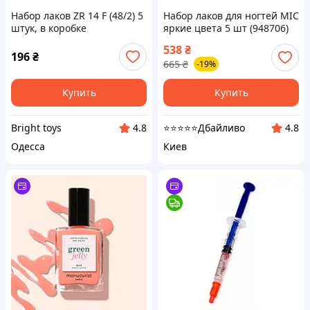
Набор лаков ZR 14 F (48/2) 5
Набор лаков для ногтей MIC
штук, в коробке
яркие цвета 5 шт (948706)
538
₴
196
₴
665
₴
-19%
Купить
Купить
Bright toys
⭐⭐⭐⭐⭐Дбайливо
4.8
4.8
Одесса
Киев