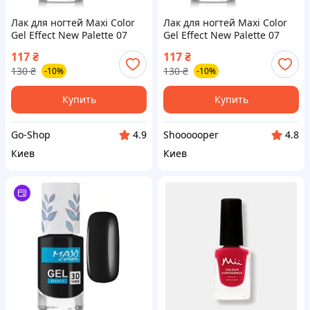
Лак для ногтей Maxi Color
Лак для ногтей Maxi Color
Gel Effect New Palette 07
Gel Effect New Palette 07
(4823077509681)
(4823077509681)
117
₴
117
₴
130
₴
130
₴
-10%
-10%
Купить
Купить
Go-Shop
Shoooooper
4.9
4.8
Киев
Киев