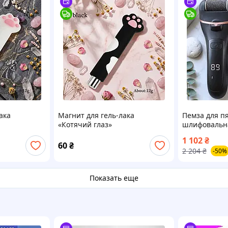
ака
Магнит для гель-лака
Пемза для п
«Котячий глаз»
шлифовальна
 Белая
цилиндрический - Черная
Soulima (Пол
1 102
₴
г)
кошачья лапка (12 г)
чистки пяток
60
₴
2 204
₴
-50%
аккумулятор
ITR
Показать еще