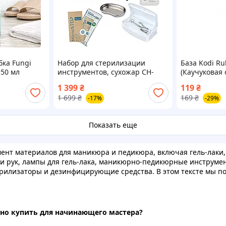
бка Fungi
Набор для стерилизации
База Kodi Ru
150 мл
инструментов, сухожар CH-
(Каучуковая 
 ногтей с
360T (сухожаровый шкаф,
лака) 12 мл.
1 399
₴
119
₴
м эффектом
стерилизатор) DE
1 699
₴
169
₴
-17%
-29%
Показать еще
ент материалов для маникюра и педикюра, включая гель-лаки, с
ог и рук, лампы для гель-лака, маникюрно-педикюрные инструм
ерилизаторы и дезинфицирующие средства. В этом тексте мы п
о купить для начинающего мастера?