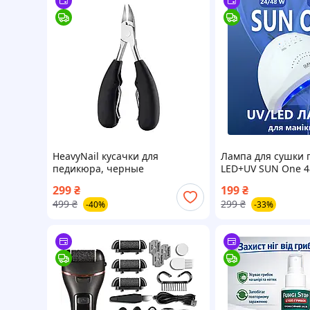
HeavyNail кусачки для
Лампа для сушки 
педикюра, черные
LED+UV SUN One 4
для маникюра, ла
299
₴
199
₴
лака) AN
499
₴
299
₴
-40%
-33%