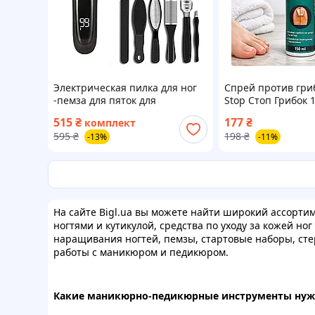
Электрическая пилка для ног
Спрей против гри
-пемза для пяток для
Stop Стоп Грибок 
педикюра
средство для ног и
515
₴
177
₴
комплект
профилактически
595
₴
198
₴
-13%
-11%
На сайте Bigl.ua вы можете найти широкий ассортим
ногтями и кутикулой, средства по уходу за кожей н
наращивания ногтей, пемзы, стартовые наборы, ст
работы с маникюром и педикюром.
Какие маникюрно-педикюрные инструменты нужн