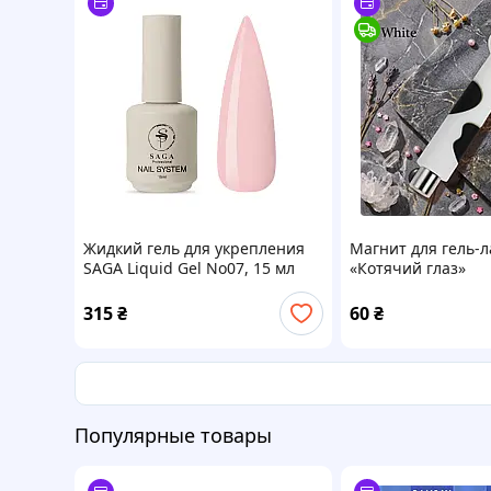
Жидкий гель для укрепления
Магнит для гель-л
SAGA Liquid Gel No07, 15 мл
«Котячий глаз»
цилиндрический -
кошачья лапка (12 
315
₴
60
₴
Популярные товары