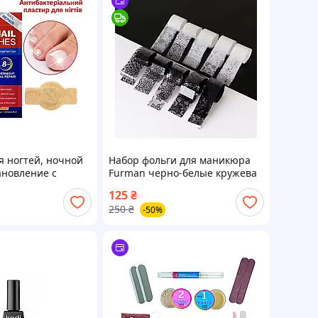
я ногтей, ночной
Набор фольги для маникюра
ановление с
Furman черно-белые кружева
ого дерева и
125
₴
м Fungal Nail
250
₴
-50%
es 21 патч