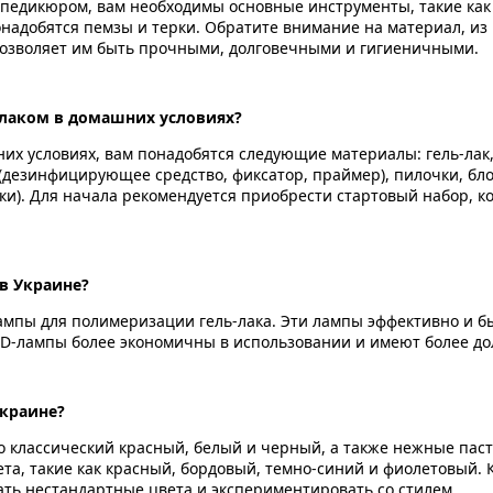
 педикюром, вам необходимы основные инструменты, такие как
надобятся пемзы и терки. Обратите внимание на материал, из
озволяет им быть прочными, долговечными и гигиеничными.
-лаком в домашних условиях?
их условиях, вам понадобятся следующие материалы: гель-лак, 
 (дезинфицирующее средство, фиксатор, праймер), пилочки, бл
стки). Для начала рекомендуется приобрести стартовый набор,
 в Украине?
мпы для полимеризации гель-лака. Эти лампы эффективно и б
LED-лампы более экономичны в использовании и имеют более до
Украине?
о классический красный, белый и черный, а также нежные пас
а, такие как красный, бордовый, темно-синий и фиолетовый. К
ать нестандартные цвета и экспериментировать со стилем.