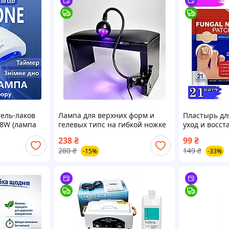
гель-лаков
Лампа для верхних форм и
Пластырь дл
8W (лампа
гелевых типс на гибкой ножке
уход и восст
мпа для гель
с прищепкой USB, 5W, черная
маслом чайн
238
₴
99
₴
наносеребро
280
₴
149
₴
-15%
-33%
Repair Patch