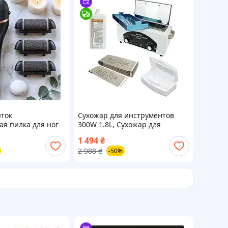
яток
Сухожар для инструментов
я пилка для ног
300W 1.8L, Сухожар для
ьша), Прибор для
маникюра профессиональный,
1 494
₴
, Пилка с
Сухожар для инструментов
2 988
₴
-50%
ом для педикюра,
маникюра, ITR