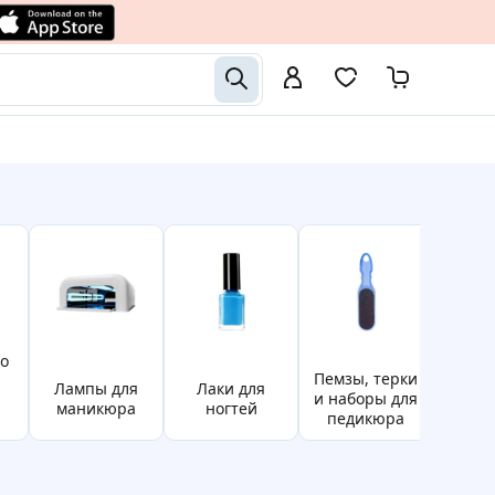
пемзы, терки
маникюрно-
Лампы для
лаки для
и наборы для
педи
маникюра
ногтей
педикюра
на