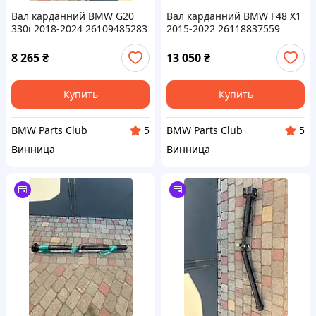
Вал карданний BMW G20
Вал карданний BMW F48 X1
330i 2018-2024 26109485283
2015-2022 26118837559
8 265
₴
13 050
₴
Купить
Купить
BMW Parts Club
BMW Parts Club
5
5
Винница
Винница