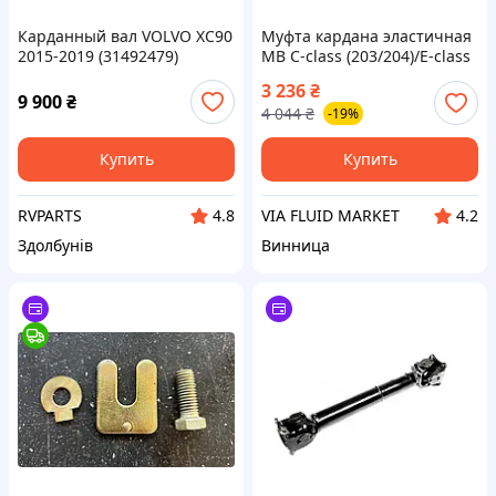
Карданный вал VOLVO XC90
Муфта кардана эластичная
2015-2019 (31492479)
MB C-class (203/204)/E-class
31437586
(210/211/212) 93-16 FEBI
3 236
₴
BILSTEIN
9 900
₴
4 044
₴
-19%
Купить
Купить
RVPARTS
VIA FLUID MARKET
4.8
4.2
Здолбунів
Винница