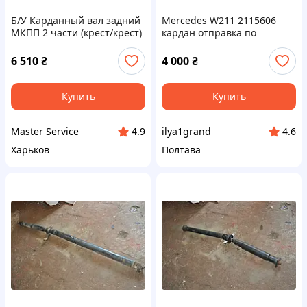
Б/У Карданный вал задний
Mercedes W211 2115606
МКПП 2 части (крест/крест)
кардан отправка по
5223453 Ford Ranger 07-11
предоплате
(1447190, 5042330,
6 510
₴
4 000
₴
6M344602CB
Купить
Купить
Master Service
ilya1grand
4.9
4.6
Харьков
Полтава