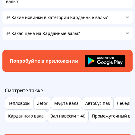
валы?
🔎 Какие новинки в категории Карданные валы?
🔎 Какая цена на Карданные валы?
Попробуйте в приложении
Смотрите также
Тепловозы
Zetor
Муфта вала
Автобус паз
Лебедка
Карданного вала
Вал навески т 40
Промежуточный вал