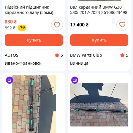
Підвісний підшипник
Вал карданний BMW G30
карданного валу (55мм)
530i 2017-2024 26108623498
OPEL OMEGA B 2.0-3.2 03.94-
830
₴
07.03 FEBI 01857
17 400
₴
892
₴
-7%
Купить
Купить
AUTOS
BMW Parts Club
5
5
Ивано-Франковск
Винница