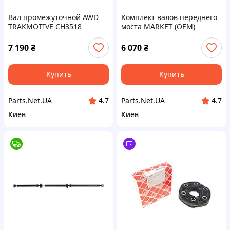
Вал промежуточной AWD
Комплект валов переднего
TRAKMOTIVE CH3518
моста MARKET (OEM)
68066180AA
68257421AF 68257420AA,
68257420AF, 68257422AF
7 190
₴
6 070
₴
Купить
Купить
Parts.Net.UA
Parts.Net.UA
4.7
4.7
Киев
Киев