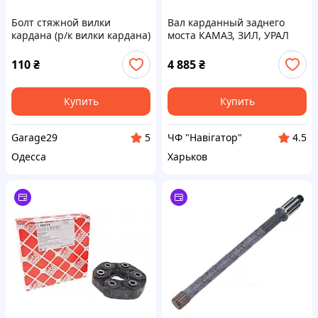
Болт стяжной вилки
Вал карданный заднего
кардана (р/к вилки кардана)
моста КАМАЗ, ЗИЛ, УРАЛ
Газель Волга Соболь
Оригинал
110
₴
4 885
₴
Купить
Купить
Garage29
ЧФ "Навігатор"
5
4.5
Одесса
Харьков