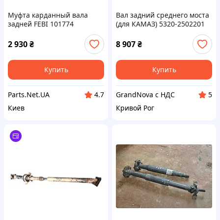
Муфта карданный вала
Вал задний среднего моста
задней FEBI 101774
(для КАМАЗ) 5320-2502201
2464110015, A2464110015,
05157005AD
2 930
₴
8 907
₴
Купить
Купить
Parts.Net.UA
GrandNova с НДС
4.7
5
Киев
Кривой Рог