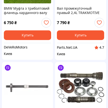
BMW Муфта з триболтовий
Вал промежуточный
фланець карданного валу
правый 2,4L TRAKMOTIVE
CH3519 68193343AA,
68066178AA, 5085094CR
6 750
₴
7 790
₴
Купить
Купить
DeVeRoMotors
Parts.Net.UA
4.7
Киев
Киев