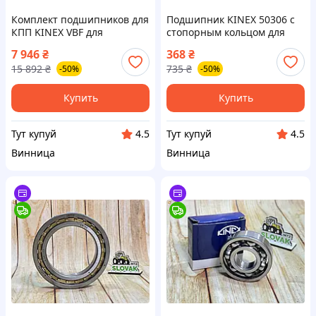
Комплект подшипников для
Подшипник KINEX 50306 с
КПП KINEX VBF для
стопорным кольцом для
тракторов МТЗ-80 и МТЗ-82
надежной работы
7 946
₴
368
₴
16 штук из Словакии и
механизмов из Словакии
15 892
₴
735
₴
-50%
-50%
Польши
Купить
Купить
Тут купуй
Тут купуй
4.5
4.5
Винница
Винница