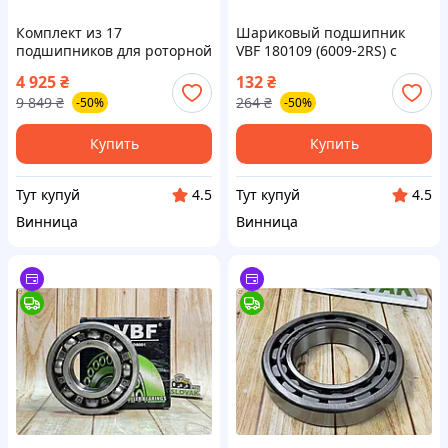
Комплект из 17
Шариковый подшипник
подшипников для роторной
VBF 180109 (6009-2RS) с
косилки WIRAX от ZKL Чехия
закрытыми крышками для
4 925
₴
132
₴
для надежной работы
надежной защиты от
9 849
₴
264
₴
-50%
-50%
техники
загрязнений
Купить
Купить
Тут купуй
Тут купуй
4.5
4.5
Винница
Винница