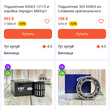
Подшипник KINEX 12115 и
Подшипник 305 KINEX из
коробка передач ВМУШ1
Словакии оригинального
для МТЗ из Словакии с
качества для надежной
993
₴
188
₴
гарантией качества
работы вашего
1 986
₴
376
₴
-50%
-50%
оборудования
Купить
Купить
Тут купуй
Тут купуй
4.5
4.5
Винница
Винница