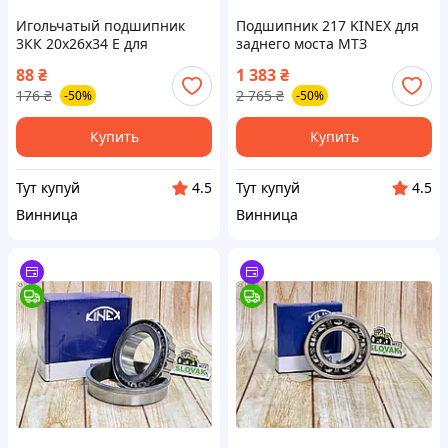
Игольчатый подшипник
Подшипник 217 KINEX для
3КК 20x26x34 Е для
заднего моста МТЗ
надежной работы
оригинал от производителя
88
₴
1 383
₴
механизмов и
Словакия для надежной
176
₴
2 765
₴
-50%
-50%
оборудования
работы
Купить
Купить
Тут купуй
Тут купуй
4.5
4.5
Винница
Винница