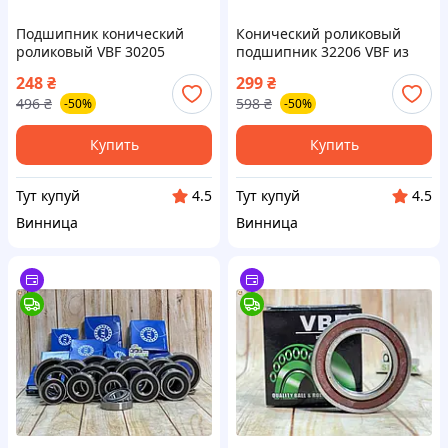
Подшипник конический
Конический роликовый
роликовый VBF 30205
подшипник 32206 VBF из
102305 однорядный для
Словакии с одним рядом
248
₴
299
₴
надежной работы в
для надежной работы и
496
₴
598
₴
-50%
-50%
механизмах
долговечности
Купить
Купить
Тут купуй
Тут купуй
4.5
4.5
Винница
Винница