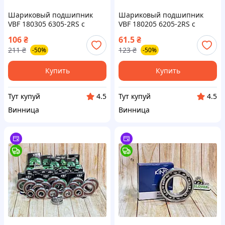
Шариковый подшипник
Шариковый подшипник
VBF 180305 6305‐2RS с
VBF 180205 6205-2RS с
двойной защитой для
двухсторонней закрытой
106
₴
61.5
₴
надежной работы
конструкцией для
211
₴
123
₴
-50%
-50%
механизмов
надежной работы
Купить
Купить
Тут купуй
Тут купуй
4.5
4.5
Винница
Винница