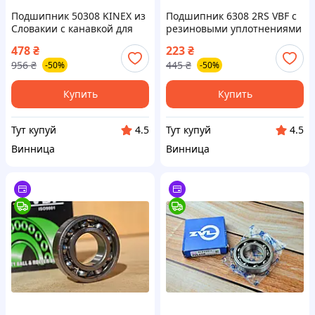
Подшипник 50308 KINEX из
Подшипник 6308 2RS VBF с
Словакии с канавкой для
резиновыми уплотнениями
стопорного кольца высокой
для надежной защиты и
478
₴
223
₴
надежности и качества
долговечности работы
956
₴
445
₴
-50%
-50%
Купить
Купить
Тут купуй
Тут купуй
4.5
4.5
Винница
Винница