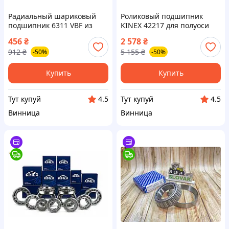
Радиальный шариковый
Роликовый подшипник
подшипник 6311 VBF из
KINEX 42217 для полуоси
Словакии для надежной
МТЗ обеспечит надежность
456
₴
2 578
₴
работы механизмов
и долговечность работы
912
₴
5 155
₴
-50%
-50%
Купить
Купить
Тут купуй
Тут купуй
4.5
4.5
Винница
Винница