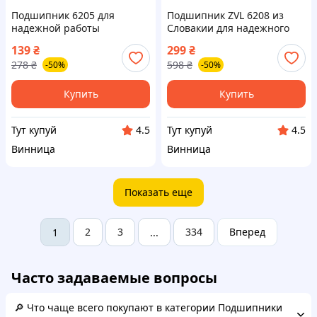
Подшипник 6205 для
Подшипник ZVL 6208 из
надежной работы
Словакии для надежного
механизмов и техники
механизма и долговечной
139
₴
299
₴
высокой
работы
278
₴
598
₴
-50%
-50%
производительности
Купить
Купить
Тут купуй
Тут купуй
4.5
4.5
Винница
Винница
Показать еще
2
3
334
Вперед
1
...
Часто задаваемые вопросы
🔎 Что чаще всего покупают в категории Подшипники