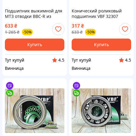
Подшипник выжимной для
Конический роликовый
МТЗ отводки BBC-R из
подшипник VBF 32307
Латвии 9588214 надежный
(7607) для надежного
633
₴
317
₴
выбор для вашего трактора
механизма и долговечной
1 265
₴
633
₴
-50%
-50%
работы
Купить
Купить
Тут купуй
Тут купуй
4.5
4.5
Винница
Винница