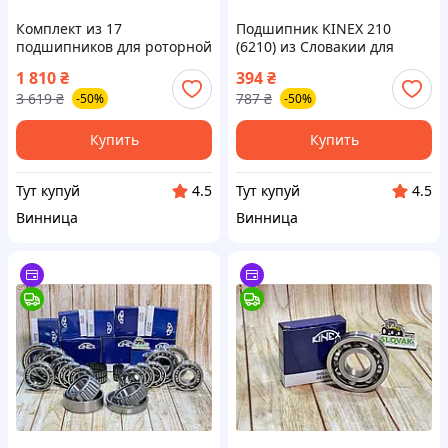
Комплект из 17
Подшипник KINEX 210
подшипников для роторной
(6210) из Словакии для
косилки WIRAX высокой
надежной работы и долгого
1 810
₴
394
₴
качества и надежности
срока службы
3 619
₴
787
₴
-50%
-50%
Купить
Купить
Тут купуй
Тут купуй
4.5
4.5
Винница
Винница