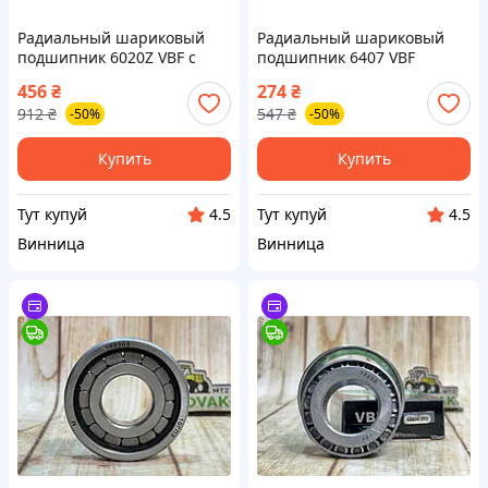
Радиальный шариковый
Радиальный шариковый
подшипник 6020Z VBF с
подшипник 6407 VBF
металлическим щитком из
повышенной
456
₴
274
₴
Словакии для надежной
грузоподъемности из
912
₴
547
₴
-50%
-50%
работы механизмов
Словакии для надежной
работы
Купить
Купить
Тут купуй
Тут купуй
4.5
4.5
Винница
Винница