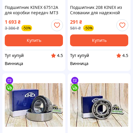
Подшипник KINEX 67512А
Подшипник 208 KINEX из
для коробки передач МТЗ
Словакии для надежной
32212R на вторичный вал в
работы машин и
1 693
₴
291
₴
наличии
механизмов 6208 высокого
3 386
₴
581
₴
-50%
-50%
качества
Купить
Купить
Тут купуй
Тут купуй
4.5
4.5
Винница
Винница