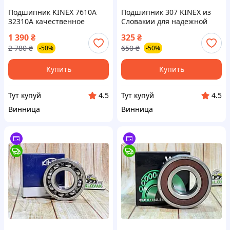
Подшипник KINEX 7610A
Подшипник 307 KINEX из
32310A качественное
Словакии для надежной
решение для надежной
работы механизмов и
1 390
₴
325
₴
работы механизмов из
оборудования
2 780
₴
650
₴
-50%
-50%
Словакии
Купить
Купить
Тут купуй
Тут купуй
4.5
4.5
Винница
Винница