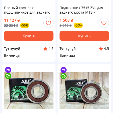
Полный комплект
Подшипник 7515 ZVL для
подшипников для заднего
заднего моста МТЗ -
моста МТЗ 80, 82 от KINEX
высококачественная
11 127
₴
1 508
₴
Словакия для надежной
запчасть из Словакии
22 254
₴
3 016
₴
-50%
-50%
работы
Купить
Купить
Тут купуй
Тут купуй
4.5
4.5
Винница
Винница