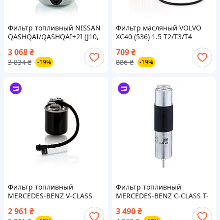
Фильтр топливный NISSAN
Фильтр масляный VOLVO
QASHQAI/QASHQAI+2I (J10,
XC40 (536) 1.5 T2/T3/T4
NJ10, JJ10E) 1.6 DCI 2006.11 -
PLUG-IN HYBRID/T5 PLUG-IN
3 068
₴
709
₴
2014.04 MANN (WK9039)
HYBRID 18-MANN (HU9009Z)
3 834
₴
886
₴
-19%
-19%
Фильтр топливный
Фильтр топливный
MERCEDES-BENZ V-CLASS
MERCEDES-BENZ C-CLASS T-
(W447) V 220 CDI/D
MODEL (S205) C 180
2 961
₴
3 490
₴
BLUETEC/D (205.236) 2014.09