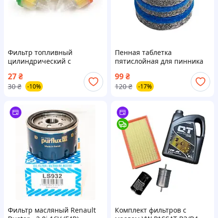
Фильтр топливный
Пенная таблетка
цилиндрический с
пятислойная для пинника
бумажным элементом
(пенокомплекта) 14×10 мм
27
₴
99
₴
(№103) 572
30
₴
120
₴
-10%
-17%
Фильтр масляный Renault
Комплект фильтров с