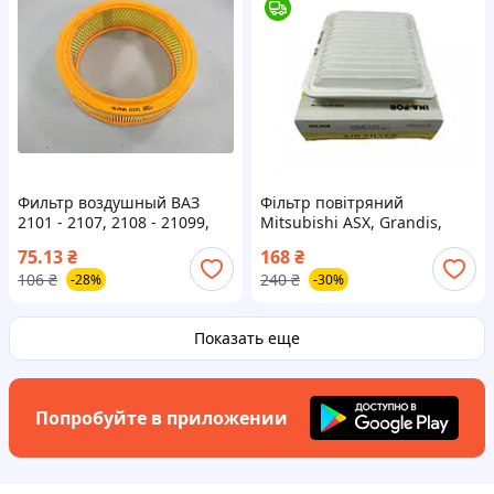
Фильтр воздушный ВАЗ
Фільтр повітряний
2101 - 2107, 2108 - 21099,
Mitsubishi ASX, Grandis,
2121, ЗАЗ 1102, 1103,
Lancer VIII, Outlander III;
75.13
₴
168
₴
Москвич (пр-во ALPHA) З
Peugeot 4008 1.6-3.0 2004---
106
₴
240
₴
-28%
-30%
73333
Показать еще
Попробуйте в приложении