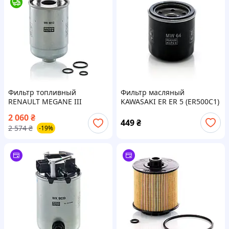
Фильтр топливный
Фильтр масляный
RENAULT MEGANE III
KAWASAKI ER ER 5 (ER500C1)
GRANDTOUR (KZ0/1) 1.5 DCI
MANN (MW64)
2 060
₴
2008.11 - 2016.01 MANN
449
₴
2 574
₴
-19%
(WK9012X)