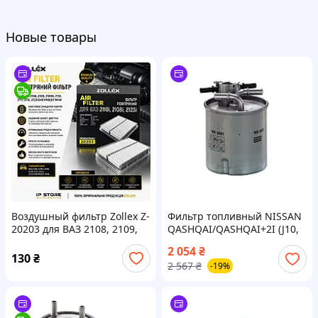
Новые товары
Воздушный фильтр Zollex Z-
Фильтр топливный NISSAN
20203 для ВАЗ 2108, 2109,
QASHQAI/QASHQAI+2I (J10,
21099, 2110, 2111, 2112,
NJ10, JJ10E) 1.5 DCI 2006.11 -
2 054
₴
2123 Chevrolet Niva
2014.04 MANN (WK9081)
130
₴
2 567
₴
-19%