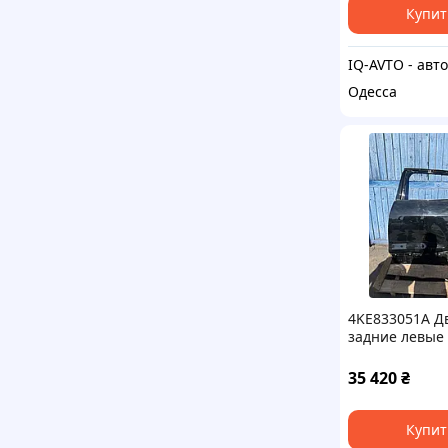
Купит
Одесса
4KE833051A Д
задние левые 
Y9T) Audi Q8 E
35 420
₴
Купит