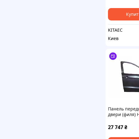
Купит
KITAEC
Киев
Панель перед
двери (филя) 
HR-V 2016-202
67111T7JH00Z
27 747
₴