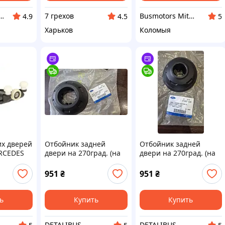
агазин автозапчастей ВсеАвто
7 грехов
Busmotors Mitsubishi
4.9
4.5
5
Харьков
Коломыя
их дверей
Отбойник задней
Отбойник задней
RCEDES
двери на 270град. (на
двери на 270град. (на
W639
кузове)Форд Транзит
двери)Форд Транзит
IC 6003-
2019- Ford 2507126
2019- Ford 2507128
951
₴
951
₴
ь
Купить
Купить
DETALIBUS
DETALIBUS