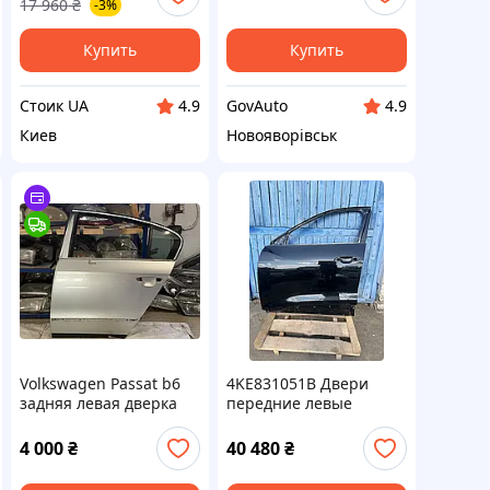
17 960
₴
-3%
Купить
Купить
Стоик UA
GovAuto
4.9
4.9
Киев
Новояворівськ
Volkswagen Passat b6
4KE831051B Двери
задняя левая дверка
передние левые
(Колир Y9T) Audi Q8 E-
Tron
4 000
₴
40 480
₴