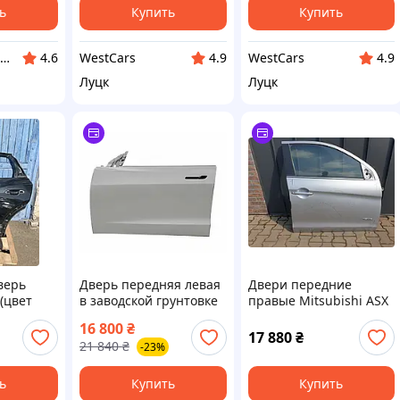
ь
Купить
Купить
IQ-AVTO - автозапчасти, автоаксессуары и автоэлектроника
WestCars
WestCars
4.6
4.9
4.9
Луцк
Луцк
верь
Дверь передняя левая
Двери передние
(цвет
в заводской грунтовке
правые Mitsubishi ASX
-Tron
TSLMGD Tesla Model 3
2010-2018 5700B226
16 800
₴
(1081421-EA-1)
праворульная в сборе
17 880
₴
21 840
₴
-23%
ь
Купить
Купить