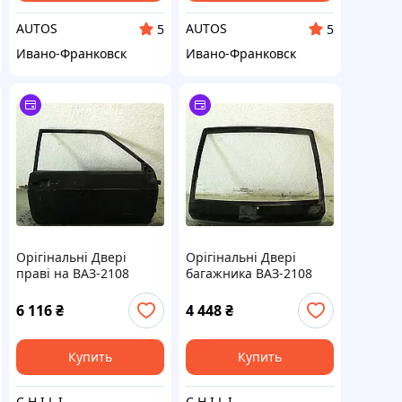
AUTOS
AUTOS
5
5
Ивано-Франковск
Ивано-Франковск
Орігінальні Двері
Орігінальні Двері
праві на ВАЗ-2108
багажника ВАЗ-2108
6 116
₴
4 448
₴
Купить
Купить
C H I L I
C H I L I