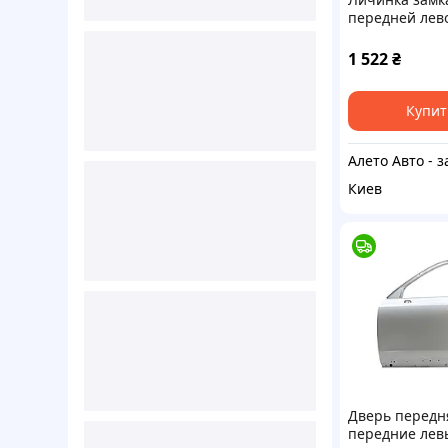
передней лев
Q7 16-26 107
1 522
₴
Купит
Киев
Дверь передн
передние лев