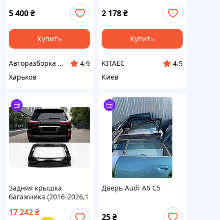
10 77004-2E050
ОРИГИНАЛ (16186424-
00)
5 400
₴
2 178
₴
Купить
Купить
Авторазборка NR PARTS
KITAEC
4.9
4.5
Харьков
Киев
Задняя крышка
Дверь Audi A6 C5
багажника (2016-2026,1
шт) для Lexus
17 242
₴
LX570/450d
25
₴