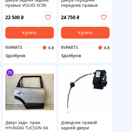
правые VOLVO XC90
передние правые
2015-2019 32133219
VOLVO XC90 2015-2019
32133217
22 500
₴
24 750
₴
Купить
Купить
RVPARTS
RVPARTS
4.8
4.8
Здолбунів
Здолбунів
Двері задн. прав.
Доводчик правой
HYUNDAI TUCSON 04-
задней двери