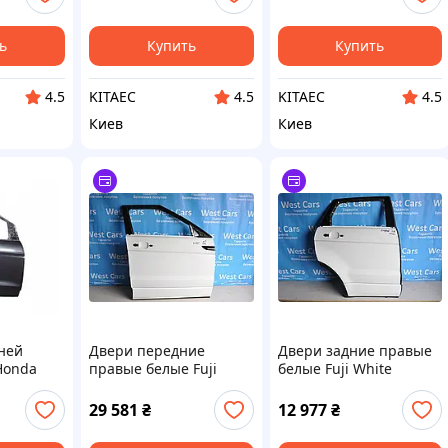
ь
Купить
Купить
KITAEC
KITAEC
4.5
4.5
4.5
Киев
Киев
ней
Двери передние
Двери задние правые
Honda
правые белые Fuji
белые Fuji White
1 правая
White
(эффект краски)
Z
29 581
₴
12 977
₴