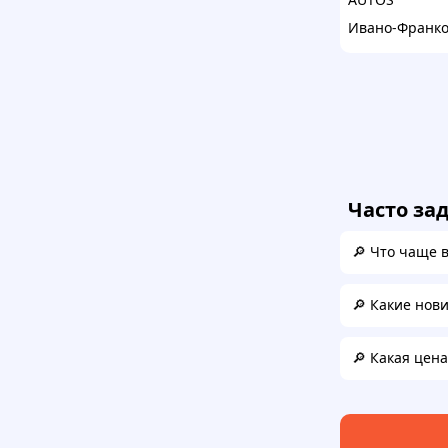
Ивано-Франко
Часто за
🔎 Что чаще 
🔎 Какие нов
🔎 Какая цен