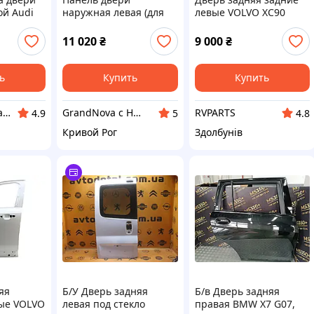
ой Audi
наружная левая (для
левые VOLVO XC90
837167ED
КАМАЗ) 5320-6101015
2015-2019 (дефект)
32133218
11 020
₴
9 000
₴
ь
Купить
Купить
Алето Авто - запчасти на авто из США
GrandNova с НДС
RVPARTS
4.9
5
4.8
Кривой Рог
Здолбунів
яя
Б/У Дверь задняя
Б/в Дверь задняя
ые VOLVO
левая под стекло
правая BMW X7 G07,