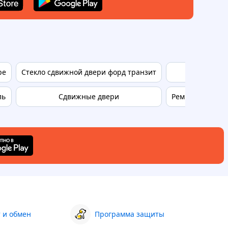
ре
Стекло сдвижной двери форд транзит
Ланос бу
ль
Сдвижные двери
Рем вставки газ
 и обмен
Программа защиты