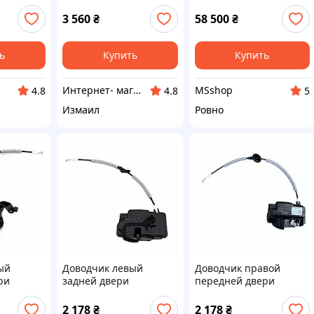
9
RENAULT TRAFIC Opel
41527931202
Vivaro, Nissan Primastar
3 560
₴
58 500
₴
7750311423
ь
Купить
Купить
Интернет- магазин "АВТОДЕТАЛЬ"
MSshop
4.8
4.8
5
Измаил
Ровно
ый
Доводчик левый
Доводчик правой
ри
задней двери
передней двери
186374-
ОРИГИНАЛ (16186379-
ОРИГИНАЛ (16186375-
00)
00)
2 178
₴
2 178
₴