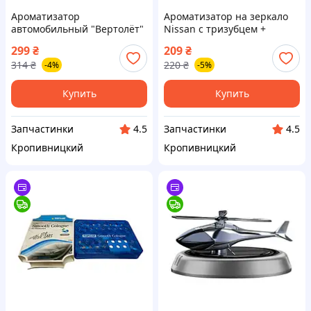
Ароматизатор
Ароматизатор на зеркало
автомобильный "Вертолёт"
Nissan с тризубцем +
на солнечной батарее +
аромат "Лакоста" (пр-во
299
₴
209
₴
масло (пр-во Завод) ВС
Завод) ВС
314
₴
220
₴
-4%
-5%
Купить
Купить
Запчастинки
Запчастинки
4.5
4.5
Кропивницкий
Кропивницкий