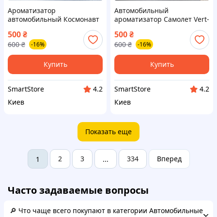
Ароматизатор
Автомобильный
автомобильный Космонавт
ароматизатор Самолет Vert-
Vert-13 с вращающейся
12 с солнечной панелью и
500
₴
500
₴
планетой на солнечной
вращающимся
600
₴
600
₴
-16%
-16%
панели
пропеллером
Купить
Купить
SmartStore
SmartStore
4.2
4.2
Киев
Киев
Показать еще
2
3
334
Вперед
1
...
Часто задаваемые вопросы
🔎 Что чаще всего покупают в категории Автомобильные