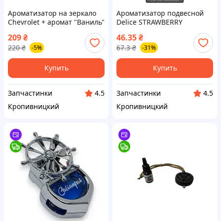
Ароматизатор на зеркало
Ароматизатор подвесной
Chevrolet + аромат "Ваниль"
Delice STRAWBЕRRY
(пр‑во Завод) ВС
(Клубника) бумажный (пр-
209
₴
46.35
₴
во Nowax) ЗЕ
220
₴
67.3
₴
-5%
-31%
Купить
Купить
Запчастинки
Запчастинки
4.5
4.5
Кропивницкий
Кропивницкий