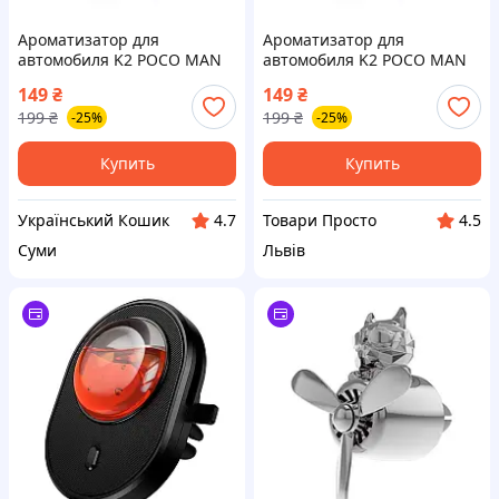
Ароматизатор для
Ароматизатор для
автомобиля K2 POCO MAN
автомобиля K2 POCO MAN
(V352)
(V352)
149
₴
149
₴
199
₴
199
₴
-25%
-25%
Купить
Купить
Український Кошик
Товари Просто
4.7
4.5
Суми
Львів