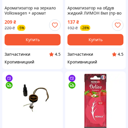
Ароматизатор на зеркало
Ароматизатор на обдув
Volkswagen + аромат
жидкий ЛИМОН 8мл (пр-во
"Ананаса" (пр‑во Завод) ВС
TASOTTI) ПД 253465
209
₴
137
₴
220
₴
192
₴
-5%
-28%
Купить
Купить
Запчастинки
Запчастинки
4.5
4.5
Кропивницкий
Кропивницкий