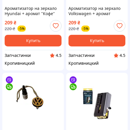
Ароматизатор на зеркало
Ароматизатор на зеркало
Hyundai + аромат "Кофе"
Volkswagen + аромат
(пр‑во Завод) ВС
"Море" (пр‑во Завод) ВС
209
₴
209
₴
220
₴
220
₴
-5%
-5%
Купить
Купить
Запчастинки
Запчастинки
4.5
4.5
Кропивницкий
Кропивницкий