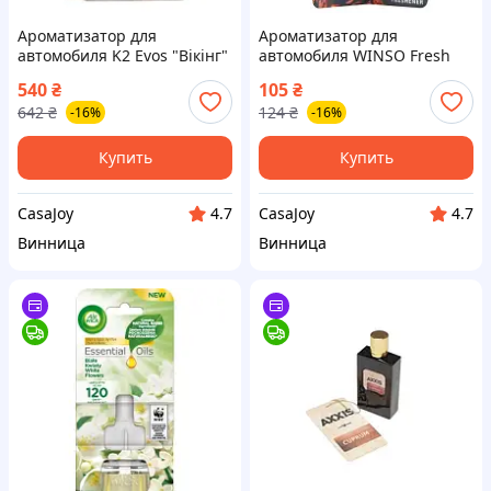
Ароматизатор для
Ароматизатор для
автомобиля K2 Evos "Вікінг"
автомобиля WINSO Fresh
50 мл (V055)
Wood Coffee 4,5мл (530360)
540
₴
105
₴
642
₴
124
₴
-16%
-16%
Купить
Купить
CasaJoy
CasaJoy
4.7
4.7
Винница
Винница