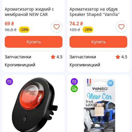
Ароматизатор жидкий с
Ароматизатор на обдув
мембраной NEW CAR
Speaker Shaped "Vanilla"
(пахучка) (пр-во WINSO)
(пр-во Dr.MARCUS) ПД
69
₴
74.2
₴
ПИР 77601
336711
96.8
₴
105
₴
-28%
-28%
Купить
Купить
Запчастинки
Запчастинки
4.5
4.5
Кропивницкий
Кропивницкий