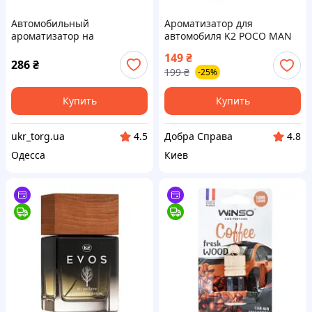
Автомобильный
Ароматизатор для
ароматизатор на
автомобиля K2 POCO MAN
солнечной батарее
(V352)
149
₴
"Вертолет" (S-VEN-6092-50)
286
₴
199
₴
-25%
Купить
Купить
ukr_torg.ua
Добра Справа
4.5
4.8
Одесса
Киев