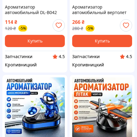
Ароматизатор
Ароматизатор
автомобильный DL-B042
автомобильный вертолет
"Морская Свежесть" 100г
на солнечной батарее +
114
₴
266
₴
(пр-во TOP) ВС
масло, серый (пр-во Завод
120
₴
280
₴
-5%
-5%
Тайвань) ВС
Купить
Купить
Запчастинки
Запчастинки
4.5
4.5
Кропивницкий
Кропивницкий