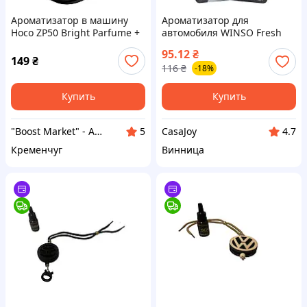
Ароматизатор в машину
Ароматизатор для
Hoco ZP50 Bright Parfume +
автомобиля WINSO Fresh
Black Tea
Wood New Car 4,5мл
95.12
₴
(530400)
149
₴
116
₴
-18%
Купить
Купить
"Boost Market" - Аксесуари для твого смартфона
CasaJoy
5
4.7
Кременчуг
Винница