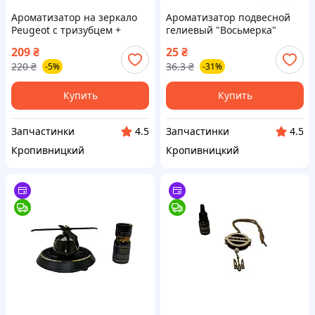
Ароматизатор на зеркало
Ароматизатор подвесной
Peugeot с тризубцем +
гелиевый "Восьмерка"
аромат "Море" (пр-во
(ваниль) (пр-во AIRLINE) ЗЕ
209
₴
25
₴
Завод) ВС
220
₴
36.3
₴
-5%
-31%
Купить
Купить
Запчастинки
Запчастинки
4.5
4.5
Кропивницкий
Кропивницкий