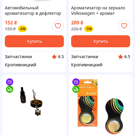
Автомобильный
Ароматизатор на зеркало
ароматизатор в дефлектор
Volkswagen + аромат
Catianpai синий 65х35мм
"Синий Лёд" (пр‑во Завод)
152
₴
209
₴
пластик (пр-во Завод
ВС
159
₴
220
₴
-4%
-5%
Тайвань) ВСС
Купить
Купить
Запчастинки
Запчастинки
4.5
4.5
Кропивницкий
Кропивницкий