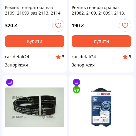
Ремінь генератора ваз
Ремінь генератора ваз
2109, 21099 ваз 2113, 2114,
21082, 2109, 21099i, 2113,
2115 (6PK698 BOSCH)
2114, 2115 (6РК700) ASR
320
₴
190
₴
Купити
Купити
car-detali24
car-detali24
5
5
Запоріжжя
Запоріжжя