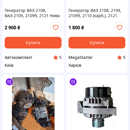
Генератор ВАЗ-2108,
Генератор ВАЗ 2108, 2109,
ВАЗ-2109, 21099, 2121 Нива
21099, 2110 (карб.), 2121
14V 73A АТЕК
"Нива" (Реставрація)
2 900
₴
1 800
₴
Купити
Купити
Автокомплект
MegaStarter
5
5
Київ
Харків