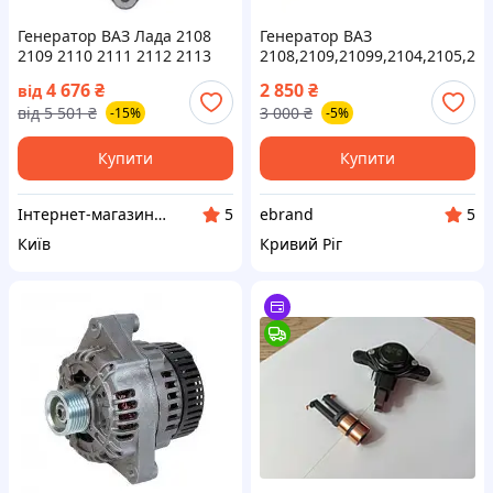
Генератор ВАЗ Лада 2108
Генератор ВАЗ
2109 2110 2111 2112 2113
2108,2109,21099,2104,2105,21
2114 1.5 1.6 Lada, 80 ампер
карб.73А АТЕК 188100
4 676
₴
2 850
₴
від
від
5 501
₴
3 000
₴
-15%
-5%
Купити
Купити
Інтернет-магазин автозапчастин "Aparts". Працюємо: ПН - ПТ 9:00-18:00, СБ 9:00-13:00, НД: вихідний
ebrand
5
5
Київ
Кривий Ріг