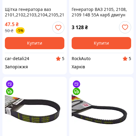
Щітка генератора ваз
Генератор ВАЗ 2105, 2108,
2101,2102,2103,2104,2105,2106,2107
2109 14В 55А карб двигун
ваз 2108,2109,21099
372.3701-03 Hort
47.5
₴
3 128
₴
50
₴
-5%
Купити
Купити
car-detali24
RockAuto
5
5
Запоріжжя
Харків