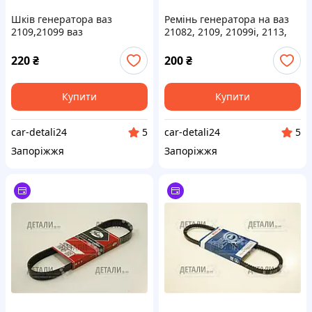
Шків генератора ваз
Ремінь генератора на ваз
2109,21099 ваз
21082, 2109, 21099i, 2113,
2110,2111,2112 ваз
2114, 2115 6РК698 GUMEX
2113,2114,2115 (15 мм)
220
₴
200
₴
FLAGMUS
Купити
Купити
car-detali24
car-detali24
5
5
Запоріжжя
Запоріжжя