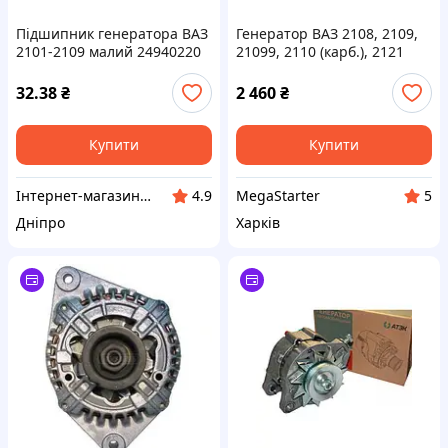
Підшипник генератора ВАЗ
Генератор ВАЗ 2108, 2109,
2101-2109 малий 24940220
21099, 2110 (карб.), 2121
SHIKOO
«Нива» (73А) АТЕК
32.38
₴
2 460
₴
Купити
Купити
Інтернет-магазин запчастин SHIKOO
MegaStarter
4.9
5
Дніпро
Харків