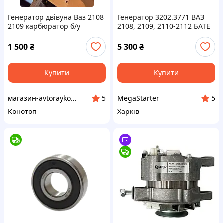
Генератор двівуна Ваз 2108
Генератор 3202.3771 ВАЗ
2109 карбюратор б/у
2108, 2109, 2110-2112 БАТЕ
ОРИГІНАЛ 14В 80А
1 500
₴
5 300
₴
Купити
Купити
магазин-avtoraykonotop
MegaStarter
5
5
Конотоп
Харків