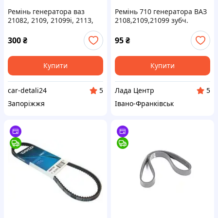
Ремінь генератора ваз
Ремінь 710 генератора ВАЗ
21082, 2109, 21099i, 2113,
2108,2109,21099 зубч.
2114, 2115 (6PK698 BOSCH)
(1987947683) BOSCH
300
₴
95
₴
Купити
Купити
car-detali24
Лада Центр
5
5
Запоріжжя
Івано-Франківськ