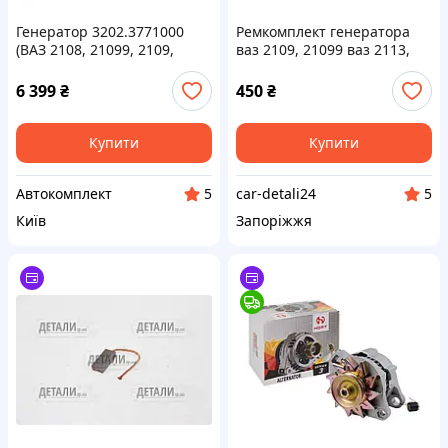
Генератор 3202.3771000
Ремкомплект генератора
(ВАЗ 2108, 21099, 2109,
ваз 2109, 21099 ваз 2113,
2110, 2111, 2112) 14V 90A
2114, 2115 ваз 2110, 2111,
2112 (ламелі/реле зарядки)
6 399
₴
450
₴
Купити
Купити
Автокомплект
car-detali24
5
5
Київ
Запоріжжя