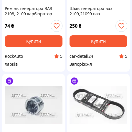
Ремінь генератора ВАЗ
Шків генератора ваз
2108, 2109 карбюратор
2109,21099 ваз
10,7х715 Hort
2110,2111,2112 ваз
2113,2114,2115 (17 мм)
74
₴
250
₴
FLAGMUS
Купити
Купити
RockAuto
car-detali24
5
5
Харків
Запоріжжя