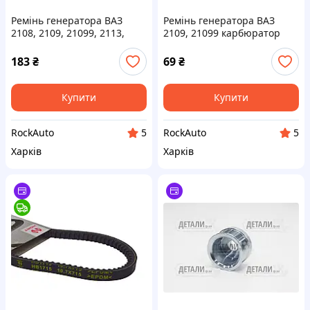
Ремінь генератора ВАЗ
Ремінь генератора ВАЗ
2108, 2109, 21099, 2113,
2109, 21099 карбюратор
2114, 2115 інжектор
зубчастий AVX10х715 Hort
полікліновий 6PK698 Hort
183
₴
69
₴
Купити
Купити
RockAuto
RockAuto
5
5
Харків
Харків