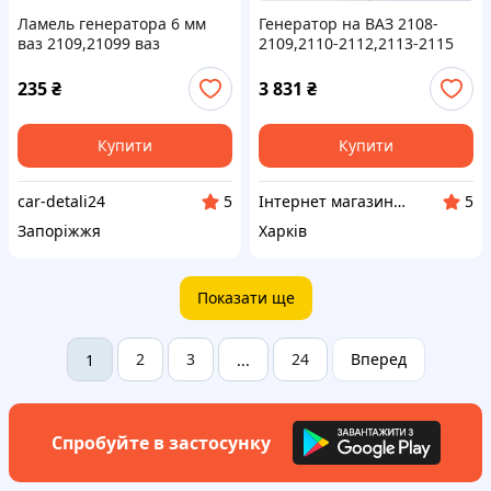
Ламель генератора 6 мм
Генератор на ВАЗ 2108-
ваз 2109,21099 ваз
2109,2110-2112,2113-2115
2113,2114,2115 ваз
14В 70А (вир-во Decaro)
2110,2111,2112 ваз
235
₴
3 831
₴
2170,2171,2172 ваз
1117,1118,1119
Купити
Купити
car-detali24
Інтернет магазин автозапчастин Autostyle
5
5
Запоріжжя
Харків
Показати ще
2
3
24
Вперед
1
...
Спробуйте в застосунку