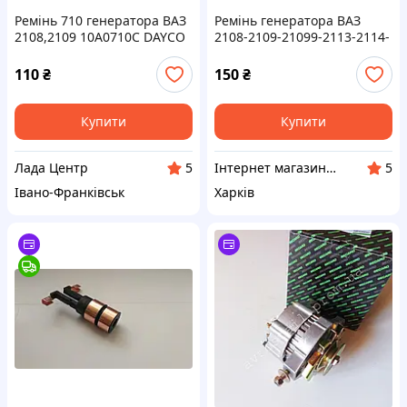
Ремінь 710 генератора ВАЗ
Ремінь генератора ВАЗ
2108,2109 10A0710C DAYCO
2108-2109-21099-2113-2114-
2115 інжектор 6PK698 (вир-
во Rider) 21082-3701720
110
₴
150
₴
Купити
Купити
Лада Центр
Інтернет магазин автозапчастин Autostyle
5
5
Івано-Франківськ
Харків