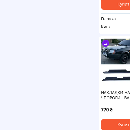
Купит
Гілочка
Київ
НАКЛАДКИ НА
\ ПОРОГИ - ВА
"прямі" тюнінг
770
₴
Купит