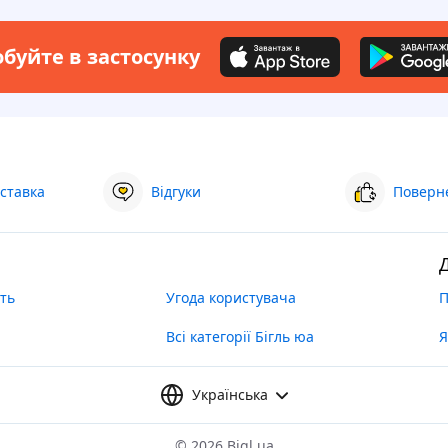
буйте в застосунку
ставка
Відгуки
Поверне
ть
Угода користувача
П
Всі категорії Бігль юа
Я
Українська
©
2026 Bigl.ua