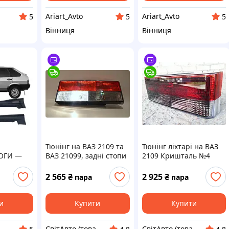
Ariart_Avto
Ariart_Avto
5
5
5
Вінниця
Вінниця
Тюнінг на ВАЗ 2109 та
Тюнінг ліхтарі на ВАЗ
ОГИ —
ВАЗ 21099, задні стопи
2109 Кришталь №4
99
"Кришталь" №1 на
карбон
інг
патронах, тоновані.
2 565
₴
2 925
₴
пара
пара
и
Купити
Купити
СвітАвто (товари для тюнінгу автомобілів ВАЗ)
СвітАвто (товари для тюнінгу автомобілів ВАЗ)