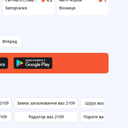
4.8
5
Запоріжжя
Вінниця
Вперед
 2109
Замок запалювання ваз 2109
Шруз ваз 2109
Р
2109
Радіатор ваз 2109
Пороги ваз 2109