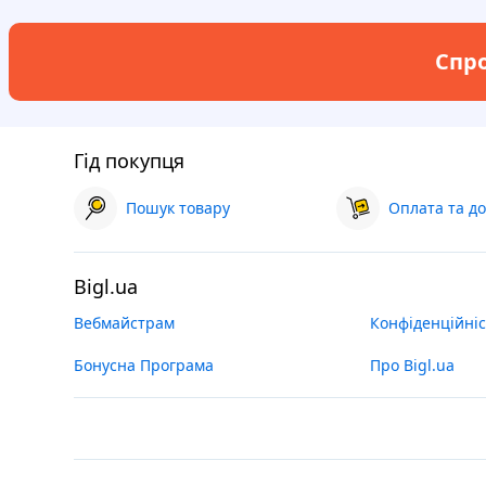
Спро
Гід покупця
Пошук товару
Оплата та до
Bigl.ua
Вебмайстрам
Конфіденційніс
Бонусна Програма
Про Bigl.ua