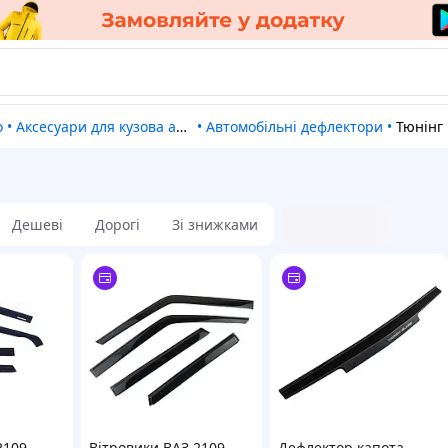
о
•
Аксесуари для кузова автомобіля
•
Автомобільні дефлектори
•
Тюнінг
Дешеві
Дорогі
Зі знижками
2109,
Вітровики ВАЗ 2109,
Дефлектор капота