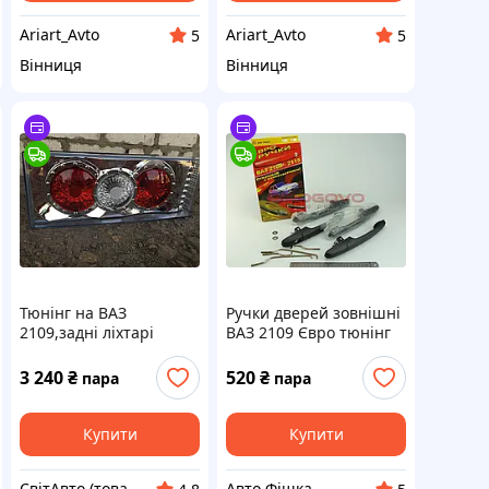
Ariart_Avto
Ariart_Avto
5
5
Вінниця
Вінниця
Тюнінг на ВАЗ
Ручки дверей зовнішні
2109,задні ліхтарі
ВАЗ 2109 Євро тюнінг
№0013-1 (хромовані)
Чорні к-т 4 шт.
3 240
₴
520
₴
пара
пара
Купити
Купити
СвітАвто (товари для тюнінгу автомобілів ВАЗ)
Авто Фішка