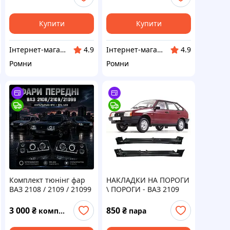
Купити
Купити
Інтернет-магазин "Автозапчастини Ромен"
Інтернет-магазин "Автозапчастини Ромен"
4.9
4.9
Ромни
Ромни
Комплект тюнінг фар
НАКЛАДКИ НА ПОРОГИ
114/2115
ВАЗ 2108 / 2109 / 21099
\ ПОРОГИ - ВАЗ 2109
LED Angel + 1 LENS
"Катран" тюнінг
BLACK ліва+права
(гладкі)
3 000
₴
850
₴
комплект
пара