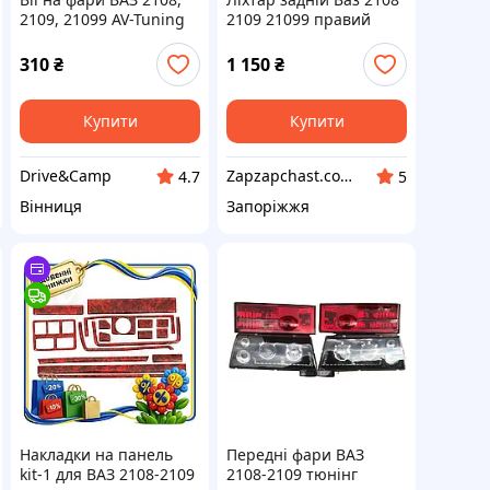
2109, 21099 AV-Tuning
2109 21099 правий
ТЮНІНГ Формула
Світла (ФП 2108.3716-Т)
310
₴
1 150
₴
Купити
Купити
Drive&Camp
Zapzapchast.com.ua Интернет Магазин Автозапчастей
4.7
5
Вінниця
Запоріжжя
Накладки на панель
Передні фари ВАЗ
kit-1 для ВАЗ 2108-2109
2108-2109 тюнінг