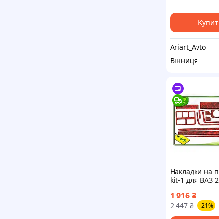
Купит
Ariart_Avto
Вінниця
Накладки на 
kit-1 для ВАЗ 
пластикові са
1 916
₴
для авто офо
2 447
₴
-21%
інтер'єру VE-3