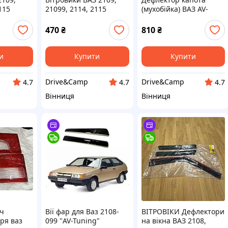
115
21099, 2114, 2115
(мухобійка) ВАЗ AV-
ng
(скотч) AV-Tuning
Tuning 2108 2109 21099
470
₴
810
₴
и
Купити
Купити
Drive&Camp
Drive&Camp
4.7
4.7
4.7
Вінниця
Вінниця
ач
Вії фар для Ваз 2108-
ВІТРОВІКИ Дефлектори
аря ваз
099 "AV-Tuning"
на вікна ВАЗ 2108,