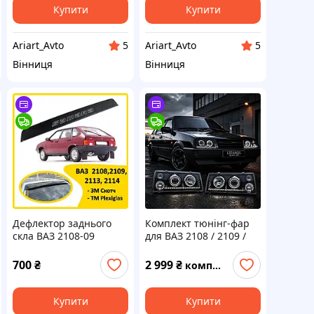
Купити
Купити
Ariart_Avto
Ariart_Avto
5
5
Вінниця
Вінниця
Дефлектор заднього
Комплект тюнінг-фар
скла ВАЗ 2108-09
для ВАЗ 2108 / 2109 /
(скотч) за ляде AV-
21099 — BLACK LENS
Tuning
700
₴
2 999
₴
комплект
Купити
Купити