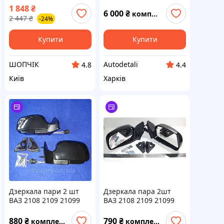
пластикові самоклеючі
червоні + роздільники
1 848
₴
для авто оформлення
повороту
6 000
₴
комплект
2 447
₴
-24%
інтер'єру SCH_13
Купити
Купити
ШОПЧІК
Autodetali
4.8
4.4
Київ
Харків
Дзеркала пари 2 шт
Дзеркала пара 2шт
ВАЗ 2108 2109 21099
ВАЗ 2108 2109 21099
2113 2114 2115 тюнінг
2113 2114 2115 тюнінг
Vitol 3Б-3109
130525 Elegant
880
₴
790
₴
комплект
комплект