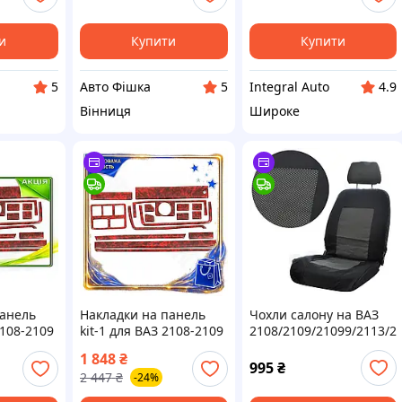
и
Купити
Купити
Авто Фішка
Integral Auto
5
5
4.9
Вінниця
Широке
панель
Накладки на панель
Чохли салону на ВАЗ
2108-2109
kit-1 для ВАЗ 2108-2109
2108/2109/21099/2113/2
моклеючі
пластикові самоклеючі
"Tuning" чорні
1 848
₴
рмлення
для авто оформлення
995
₴
2 447
₴
-24%
3
інтер'єру DM-11