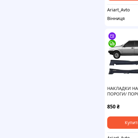
Ariart_Avto
Вінниця
НАКЛАДКИ НА
ПОРОГИ/ ПОР
ВАЗ 2109, 210
"Форсаж" тюн
850
₴
(гладкі)
Купит
Ariart_Avto