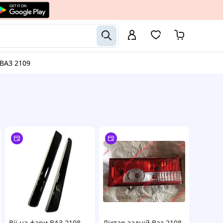
 ВАЗ 2109
Вії на фари ВАЗ 2108,
Ліхтар задній Ваз 2108