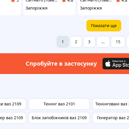
5
4.8
4.8
Запоріжжя
Запоріжжя
Показати ще
2
3
15
1
...
Спробуйте в застосунку
ки ваз 2109
Тюнінг ваз 2101
Тюнінговані ваз
ер ваз 2109
Блок запобіжників ваз 2109
Генератор ваз 