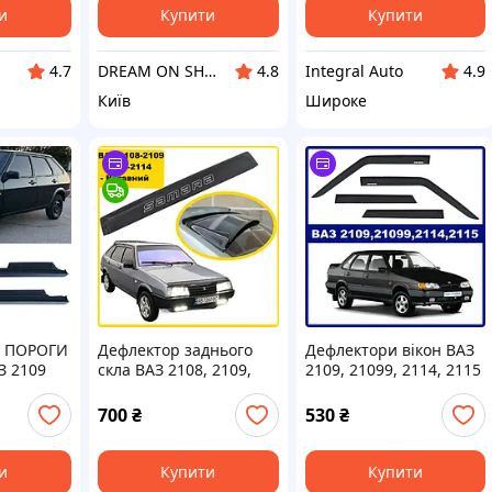
и
Купити
Купити
DREAM ON SHOP
Integral Auto
4.7
4.8
4.9
Київ
Широке
 ПОРОГИ
Дефлектор заднього
Дефлектори вікон ВАЗ
З 2109
скла ВАЗ 2108, 2109,
2109, 21099, 2114, 2115
 (гладкі)
2113, 2114 (вставний)
(скотч) AV-Tuning
AV-Tuning
700
₴
530
₴
и
Купити
Купити