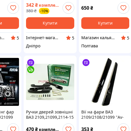
99 2113
2109, 21099, 2114, 2115
342
₴
комплект
азок
ТЮНІНГ
650
₴
380
₴
-10%
й правий
уки 2108-
и
Купити
Купити
Zapzapchast.com.ua Интернет Магазин Автозапчастей
Інтернет-магазин "Автостиль Дніпро"
Магазин кальянів DOBERMAN HOOKAH SHOP
5
5
5
Дніпро
Полтава
інг фар
Ручки дверей зовнішні
Вії на фари ВАЗ
/21099
ВАЗ 2109,21099,2114-15
2109/2108/21099 "Av-
Chrome
тюнінг Чорні к-т 4 шт.
Tuning"
470
₴
353
₴
комплект