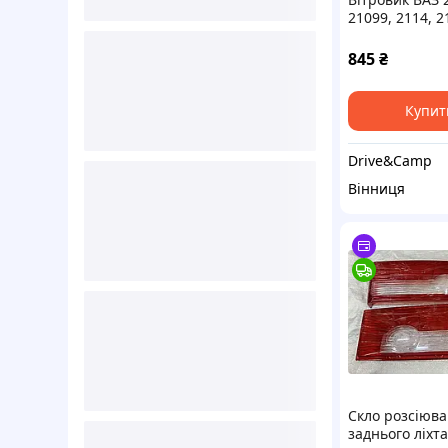
21099, 2114, 2
(фетр) AV-Tuni
845
₴
Купит
Drive&Camp
Вінниця
Скло розсіюв
заднього ліхт