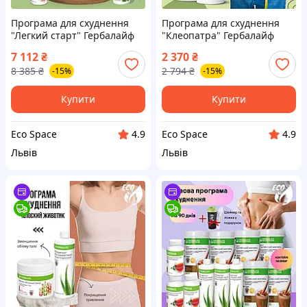
Програма для схуднення
Програма для схуднення
"Легкий старт" Гербалайф
"Клеопатра" Гербалайф
протеїновий коктейль
препарати жироспалювач
7 112
₴
2 370
₴
жироспалювачі детокс бади
коктейлі протеїнові детокс
8 385
₴
2 794
₴
-15%
-15%
препарати + Шейкер ложка
бади таблетки протеїн
подарунок
капсули
Купити
Купити
Eco Space
Eco Space
4.9
4.9
Львів
Львів