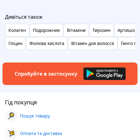
Дивіться також
Колаген
Подорожник
Вітаміни
Тирозин
Артишоки
Гліцин
Фолієва кислота
Вітамін для волосся
Гинго бі
Спробуйте в застосунку
Гід покупця
Пошук товару
Оплата та доставка