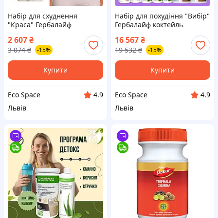
Набір для схуднення
Набір для похудіння "Вибір"
"Краса" Гербалайф
Гербалайф коктейль
протеїновий коктейль
протеїновий
2 607
₴
16 567
₴
жироспалювач детокс
жироспалювачі детокс
3 074
₴
19 532
₴
-15%
-15%
програма бади таблетки
програма бади таблетки
протеїн препарати капсули
препарати протеїн засоби
Купити
Купити
Eco Space
Eco Space
4.9
4.9
Львів
Львів