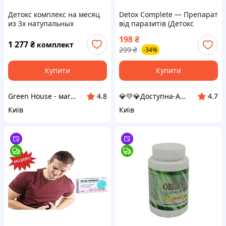
Детокс комплекс на месяц
Detox Complete — Препарат
из 3х натупальных
від паразитів (Детокс
препаратов. Микотон,
Компліт)
198
₴
Мипро-вит, Детокс систем
1 277
₴
комплект
299
₴
-34%
Купити
Купити
Green House - магазин товарів для здоров'я та краси
💎💛💎Доступна-Аптека 💎💛💎
4.8
4.7
Київ
Київ