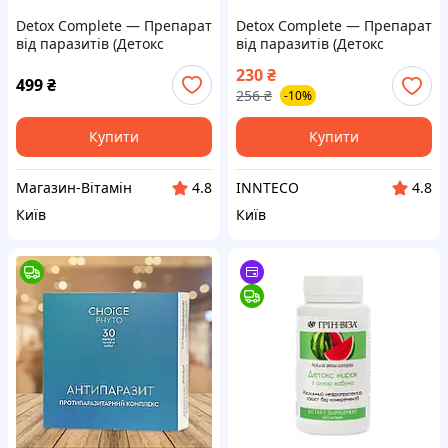
Detox Complete — Препарат
Detox Complete — Препарат
від паразитів (Детокс
від паразитів (Детокс
Компліт) — оригінал, гарна
Компліт)
230
₴
якість!
499
₴
256
₴
-10%
Купити
Купити
Магазин-Вітамін
INNTECO
4.8
4.8
Київ
Київ