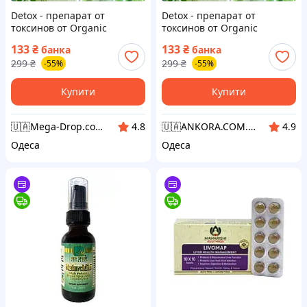
Detox - препарат от
Detox - препарат от
токсинов от Organic
токсинов от Organic
Collection (Детокс) mega
Collection (Детокс) kora-4088
133
₴
133
₴
банка
банка
drop-4088
299
₴
299
₴
-55%
-55%
Купити
Купити
🇺🇦Mega-Drop.com.ua - Максимально Комфортний
🇺🇦ANKORA.COM.UA🇺🇦
4.8
4.9
Одеса
Одеса