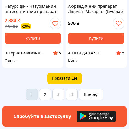
Натурсідін - Натуральний
Аюрведичний препарат
антисептичний препарат
Лівомап Махаріші (Livomap
проти бактерій, вірусів,
MAHARISHI) 100 tab. -
2 384
₴
грибків, розчиняє біоплівки
сприяє здоров'ю печінки,
576
₴
2 980
₴
-20%
NSN 30мл США
детоксикації, метаболізму,
травленню
Купити
Купити
Інтернет-магазин BIO - REVITA
АЮРВЕДА LAND
5
5
Одеса
Київ
Показати ще
2
3
4
Вперед
1
Спробуйте в застосунку