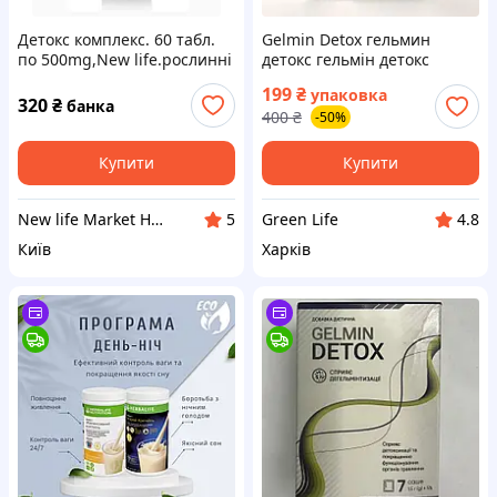
Детокс комплекс. 60 табл.
Gelmin Detox гельмин
по 500mg,New life.рослинні
детокс гельмін детокс
препарати,виведення
препарат від паразитів та
199
₴
упаковка
токсин,очищає кров,лімфу.
токсичних речовин 7 саше
320
₴
банка
400
₴
-50%
Купити
Купити
New life Market Health
Green Life
5
4.8
Київ
Харків