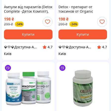
Ампули від паразитів (Detox
Detox - препарат от
Complete -Деток Компліт),
токсинов от Organic
детокс препарат від глистів
Collection (Детокс)
198
₴
198
₴
і паразитів
299
₴
299
₴
-34%
-34%
Купити
Купити
💎💛💎Доступна-Аптека 💎💛💎
💎💛💎Доступна-Аптека 💎💛💎
4.7
4.7
Київ
Київ