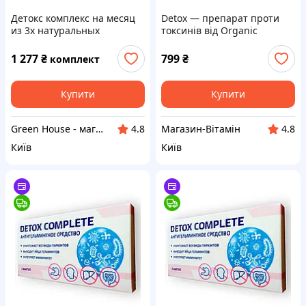
Детокс комплекс на месяц
Detox — препарат проти
из 3х натуральных
токсинів від Organic
препаратов. Микотон,
Collection (Детокс),
Мипро-вит, Детокс систем
біодобавка, натуральний
1 277
₴
799
₴
комплект
склад БАД, оригінал!
Купити
Купити
Green House - магазин товарів для здоров'я та краси
Магазин-Вітамін
4.8
4.8
Київ
Київ