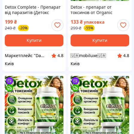
Detox Complete - Препарат
Detox - препарат от
від паразитів (Детокс
токсинов от Organic
Компліт)
Collection (Детокс) lux-4088
199
₴
133
₴
упаковка
249
₴
299
₴
-20%
-55%
Купити
Купити
Маркетплейс "Daymart" товары от производителей Украины, Европы и Азии
🇺🇦mobiluxe🇺🇦
4.8
4.8
Київ
Київ