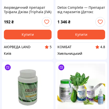
Аюрведичний препарат
Detox Complete — Препарат
Тріфала Джіва (Triphala JIVA)
від паразитів (Детокс
120 tab. - детокс травлення
Компліт)
та підтримка здоров'я
192
₴
1 346
₴
кишківника
Купити
Купити
АЮРВЕДА LAND
КОМБАТ
5
4.8
Київ
Хмельницький