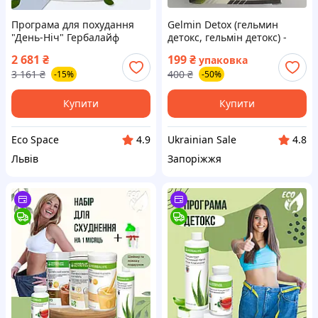
Програма для похудання
Gelmin Detox (гельмин
"День-Ніч" Гербалайф
детокс, гельмін детокс) -
вечірній коктейль протеїн
препарат від паразитів та
2 681
₴
199
₴
упаковка
бади жироспалювачі детокс
токсичних речовин, 7 саше
3 161
₴
400
₴
-15%
-50%
препарати таблетки
капсули засоби
Купити
Купити
Eco Space
Ukrainian Sale
4.9
4.8
Львів
Запоріжжя