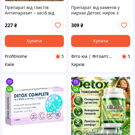
Препарат від глистів
Препарат від каменів у
Антипаразит – засіб від
нирках Детокс нирок з
паразитів, від глистів, від
олією кавуна, 120 капсул
аскарид, від гостриків, від
227
₴
309
₴
лямблій
Купити
Купити
ProfitHome
Фіто юа | Фітоаптека
5
5
Київ
Харків