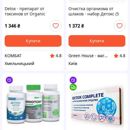
Detox - препарат от
Очистка организма от
токсинов от Organic
шлаков - набор Детокс (5
Collection (Детокс)
натуральных препаратов)
Супер эффект
1 346
₴
1 372
₴
Купити
Купити
КОМБАТ
Green House - магазин товарів для здоров'я та краси
4.8
4.8
Хмельницький
Київ