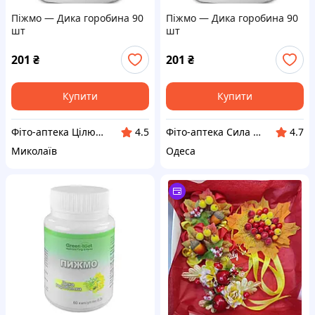
Піжмо — Дика горобина 90
Піжмо — Дика горобина 90
шт
шт
201
₴
201
₴
Купити
Купити
Фіто-аптека Цілюще джерело
Фіто-аптека Сила рослин
4.5
4.7
Миколаїв
Одеса