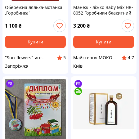
Обережна лялька-мотанка
Манеж - ліжко Baby Mix HR-
,Горобинка"
8052 Горобчики блакитний
44895, blue, блакитний
1 100
₴
3 200
₴
Купити
Купити
"Sun-flowers" интернет-магазин
Майстерня MOKOTOW
5
4.7
Запоріжжя
Київ