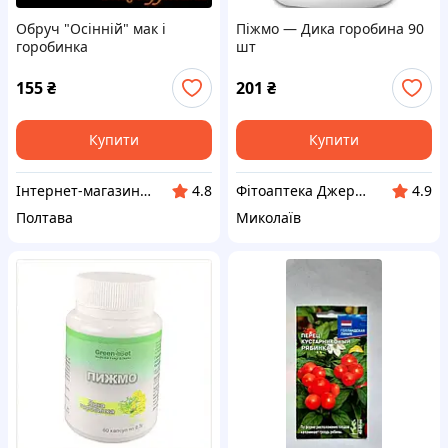
Обруч "Осінній" мак і
Піжмо — Дика горобина 90
горобинка
шт
155
₴
201
₴
Купити
Купити
Інтернет-магазин "Карнавал"
Фітоаптека Джерело здоров'я
4.8
4.9
Полтава
Миколаїв