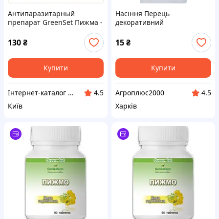
Антипаразитарный
Насіння Перець
препарат GreenSet Пижма -
декоративний
Дикая рябинка 60 капсул,
чагарниковий Рябінка 0,05
89E14B339
грама
130
₴
15
₴
Купити
Купити
Інтернет-каталог знижок Техно ECO
Агроплюс2000
4.5
4.5
Київ
Харків