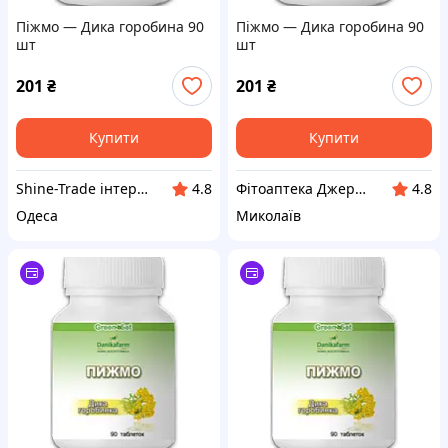
Піжмо — Дика горобина 90
Піжмо — Дика горобина 90
шт
шт
201
₴
201
₴
Купити
Купити
Shine-Trade інтернет-магазин
Фітоаптека Джерело здоров'я
4.8
4.8
Одеса
Миколаїв