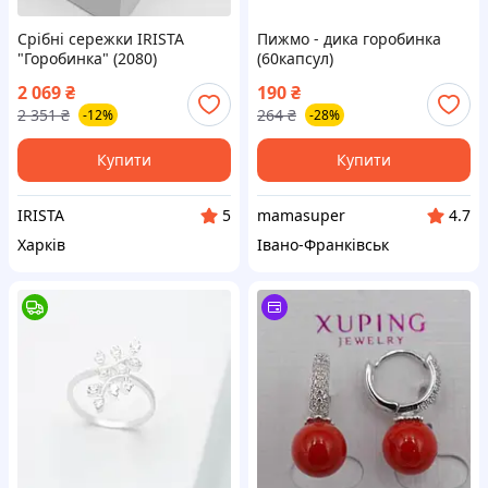
Срібні сережки IRISTA
Пижмо - дика горобинка
"Горобинка" (2080)
(60капсул)
2 069
₴
190
₴
2 351
₴
264
₴
-12%
-28%
Купити
Купити
IRISTA
mamasuper
5
4.7
Харків
Івано-Франківськ