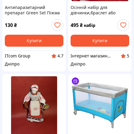
Антипаразитарний
Осінній набір для
препарат Green Set Піжма
дівчинки,браслет або
Дика горобка 60 капсул
Брошка дві заколочки і дві
(000023979)
резиночках Осенний набор
130
₴
495
₴
набір
Осіння горобинка
Купити
Купити
ITcom Group
Інтернет магазин Lady_in_red_hm
4.7
5
Дніпро
Дніпро