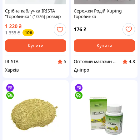
Срібна каблучка IRISTA
Сережки Родій Xuping
"Горобинка" (1076) розмір
Горобинка
16
1 220
₴
176
₴
1 355
₴
-10%
Купити
Купити
IRISTA
Оптовий магазин біжутерії натурального каміння фурнітури та аксесуарів «Одіссея»
5
4.8
Харків
Дніпро