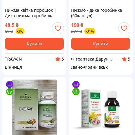
Пижма квітка порошок |
Пижмо - дика горобинка
Дика пижма-горобинка
(60капсул)
трава порошок -100 г
48.5
₴
190
₴
50
₴
277
₴
-3%
-31%
Купити
Купити
TRAVVIN
Фітоаптека Дарунки Природи
5
5
Вінниця
Івано-Франківськ