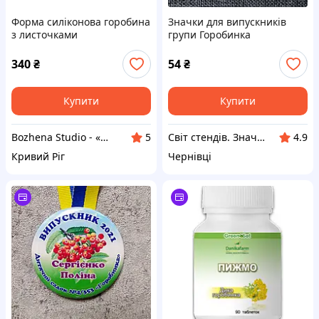
Форма силіконова горобина
Значки для випускників
з листочками
групи Горобинка
340
₴
54
₴
Купити
Купити
Bozhena Studio - «Майстерня затишку: мило, свічки, гіпс та авторські форми»
Світ стендів. Значки, годинники, магніти, дитячі товари та сувеніри
5
4.9
Кривий Ріг
Чернівці