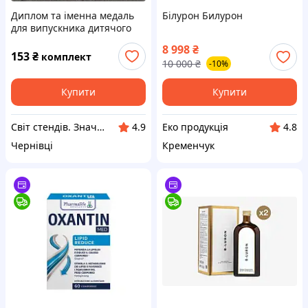
Диплом та іменна медаль
Білурон Билурон
для випускника дитячого
садочку Горобинка
8 998
₴
153
₴
комплект
10 000
₴
-10%
Купити
Купити
Світ стендів. Значки, годинники, магніти, дитячі товари та сувеніри
Еко продукція
4.9
4.8
Чернівці
Кременчук