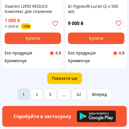
Oxantin LIPID REDUCE
Бі-Лурон/B-Luron (2 х 500
Комплекс для спалення
мл)
жиру, зменшує відкладення
1 080
₴
та посилює ліполіз, 60 таб.
9 000
₴
1 299
₴
-16%
Купити
Купити
Еко продукція
Еко продукція
4.8
4.8
Кременчук
Кременчук
Показати ще
2
3
62
Вперед
1
...
Спробуйте в застосунку