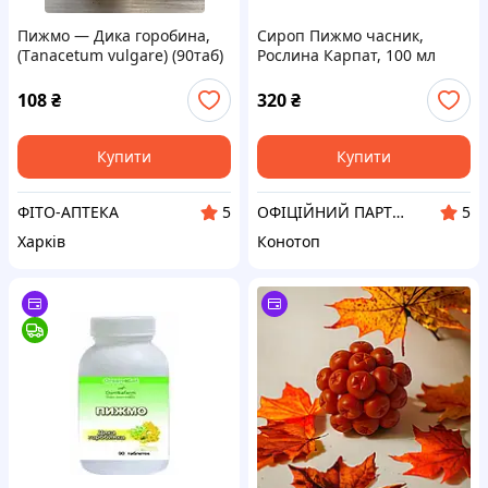
Пижмо — Дика горобина,
Сироп Пижмо часник,
(Тanacetum vulgare) (90таб)
Рослина Карпат, 100 мл
108
₴
320
₴
Купити
Купити
ФІТО-АПТЕКА
ОФІЦІЙНИЙ ПАРТНЕР "РОСЛИНА КАРПАТ"
5
5
Харків
Конотоп