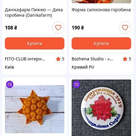
Данікафарм Пижмо — Дика
Форма силіконова горобина
горобина (Danikafarm)
90таб.пижма
108
₴
190
₴
Купити
Купити
FITO-CLUB інтернет-магазин
Bozhena Studio - «Майстерня затишку: мило, свічки, гіпс та авторські форми»
5
5
Київ
Кривий Ріг