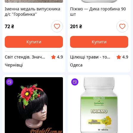
Іменна медаль випускника
Піжмо — Дика горобина 90
д/с "Горобинка"
шт
72
₴
201
₴
Купити
Купити
Світ стендів. Значки, годинники, магніти, дитячі товари та сувеніри
Цілющі трави - товари для здоров'я та краси
4.9
4.9
Чернівці
Одеса