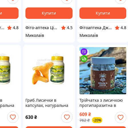
и
Купити
Купити
Shine-Trade інтернет-магазин
Фіто-аптека Цілюще джерело
Фітоаптека Джерело здоров'я
4.8
4.5
4.8
Миколаїв
Миколаїв
 в
Гриб Лисички в
Трійчатка з лисичкою
уральна
капсулах, натуральна
протипаразитна в
ка, 60
антипаразитарка, 60
капсулах 120 шт по 0,5
609
₴
капсул
г
630
₴
762
₴
-20%