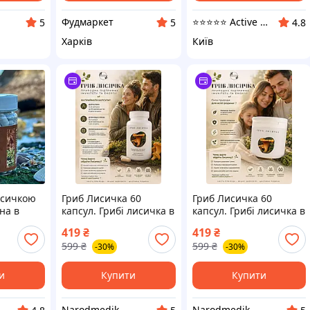
Фудмаркет
⭐️⭐️⭐️⭐️⭐️ Active Point
5
5
4.8
Харків
Київ
исичкою
Гриб Лисичка 60
Гриб Лисичка 60
на в
капсул. Грибі лисичка в
капсул. Грибі лисичка в
шт по 0,5
капсулах на курс
капсулах на курс
419
₴
419
₴
599
₴
599
₴
-30%
-30%
и
Купити
Купити
Narodmedik
Narodmedik