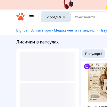
У розділі
Bigl.ua
•
Всі категорії
•
Медикаменти та медичні товари
•
На
Лисички в капсулах
Популярні
Лисички в кап