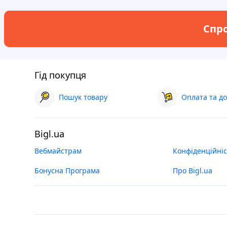
Спро
Гід покупця
Пошук товару
Оплата та до
Bigl.ua
Вебмайстрам
Конфіденційніс
Бонусна Програма
Про Bigl.ua