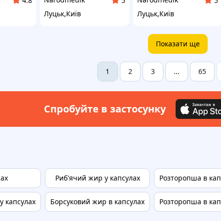
4.8
5
5
Луцьк,Київ
Луцьк,Київ
Показати ще
2
3
65
1
...
Спробуйте в застосунку
лах
Риб'ячий жир у капсулах
Розторопша в кап
у капсулах
Борсуковий жир в капсулах
Розторопша в кап