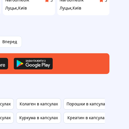
5
5
Луцьк,Київ
Луцьк,Київ
Вперед
сулах
Колаген в капсулах
Порошки в капсулах
Альбо
сулах
Куркума в капсулах
Креатин в капсулах
Альбом