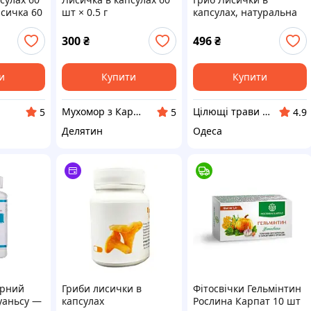
исичка 60
шт × 0.5 г
капсулах, натуральна
антипаразитарка, 60
рні
капсул
300
₴
496
₴
и
Купити
Купити
Мухомор з Карпат
Цілющі трави - товари для здоров'я та краси
5
5
4.9
Делятин
Одеса
арний
Гриби лисички в
Фітосвічки Гельмінтин
уаньсу —
капсулах
Рослина Карпат 10 шт