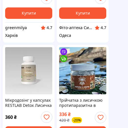
Купити
Купити
greenmilya
Фіто-аптека Сила рослин
4.7
4.7
Харків
Одеса
Мікродозінг у капсулах
Трійчатка з лисичкою
RESTLAB Detox Лисичка
протипаразитна в
60 капсул по 0,5 г
капсулах 60 шт по 0,5 г
336
₴
360
₴
420
₴
-20%