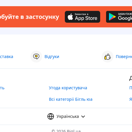
буйте в застосунку
ставка
Відгуки
Поверне
ть
Угода користувача
П
Всі категорії Бігль юа
Я
Українська
©
2026 Bigl.ua