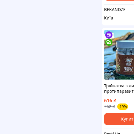
BEKANDZE
Київ
Трійчатка з л
протипаразит
капсулах 120 
616
₴
г
762
₴
-19%
Купит
BestMix