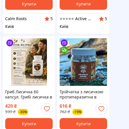
Купити
Купити
Calm Roots
⭐️⭐️⭐️⭐️⭐️ Active Point
5
5
Київ
Київ
Гриб Лисичка 60
Трійчатка з лисичкою
капсул. Грибі лисичка в
протипаразитна в
капсулах 60 штук
капсулах 120 шт по 0,5
420
₴
616
₴
г (469833)
599
₴
762
₴
-30%
-19%
Купити
Купити