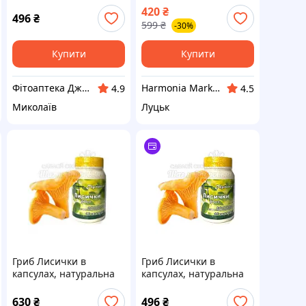
антипаразитарка, 60
капсул
420
₴
капсул
антипаразитарні
496
₴
599
₴
-30%
Купити
Купити
Фітоаптека Джерело здоров'я
Harmonia Market
4.9
4.5
Миколаїв
Луцьк
Гриб Лисички в
Гриб Лисички в
капсулах, натуральна
капсулах, натуральна
антипаразитарка, 60
антипаразитарка, 60
капсул
капсул
630
₴
496
₴