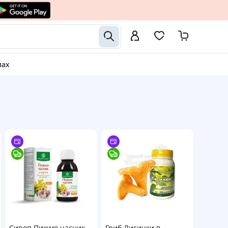
лах
Сироп Пижмо часник,
Гриб Лисички в