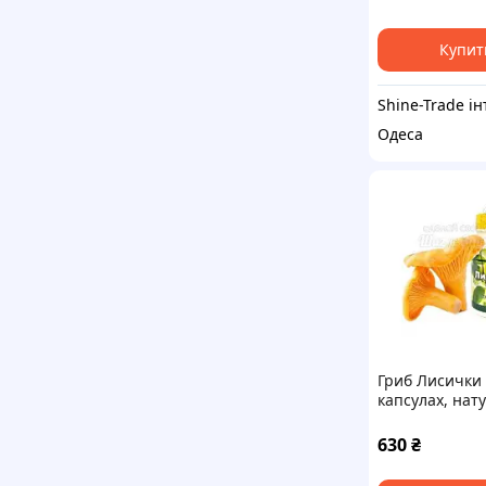
Купит
Одеса
Гриб Лисички
капсулах, нат
антипаразитар
капсул
630
₴