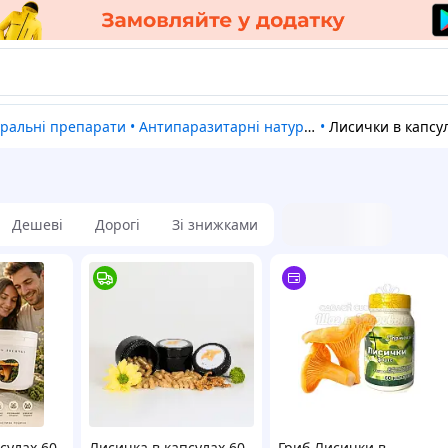
туральні препарати
•
Антипаразитарні натуральні препарати
•
Лисички в капсу
Дешеві
Дорогі
Зі знижками
сулах 60
Лисичка в капсулах 60
Гриб Лисички в