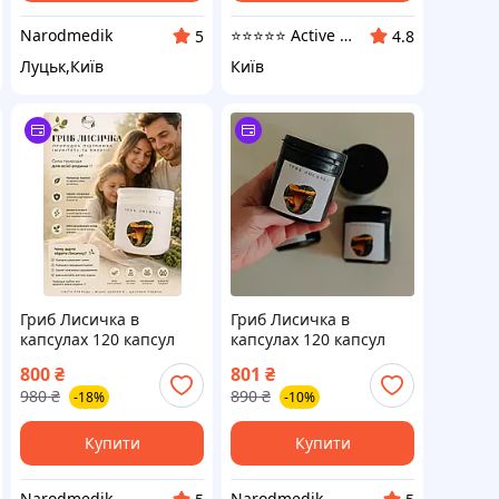
Narodmedik
⭐️⭐️⭐️⭐️⭐️ Active Point
5
4.8
Луцьк,Київ
Київ
Гриб Лисичка в
Гриб Лисичка в
капсулах 120 капсул
капсулах 120 капсул
250 мг
800
₴
801
₴
980
₴
890
₴
-18%
-10%
Купити
Купити
Narodmedik
Narodmedik