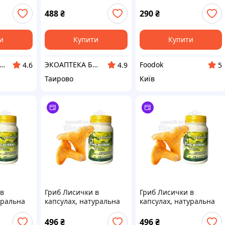
сту
глистової
488
₴
290
₴
ess
и
Купити
Купити
ров'я та довголіття в наших руках !
ЭКОАПТЕКА БИОФАРМАЦИЯ
Foodok
4.6
4.9
5
Таирово
Київ
 в
Гриб Лисички в
Гриб Лисички в
уральна
капсулах, натуральна
капсулах, натуральна
ка, 60
антипаразитарка, 60
антипаразитарка, 60
капсул
капсул
496
₴
496
₴