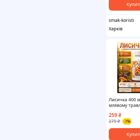
Купит
smak-koristi
Харків
Лисичка 400 
млявому травл
потребі у під
259
₴
печінки та ШК
279
₴
-7%
капсул
Купит