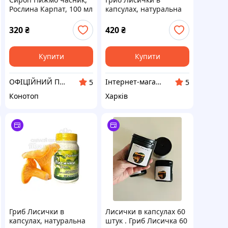
Рослина Карпат, 100 мл
капсулах, натуральна
антипаразитарка, 60
капсул
320
₴
420
₴
Купити
Купити
ОФІЦІЙНИЙ ПАРТНЕР "РОСЛИНА КАРПАТ"
Інтернет-магазин "Крок до Здоров'я"
5
5
Конотоп
Харків
Гриб Лисички в
Лисички в капсулах 60
капсулах, натуральна
штук . Гриб Лисичка 60