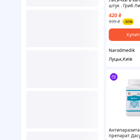
штук . Гриб Л
капсул
420
₴
антипаразита
599
₴
-30%
Купит
Narodmedik
Луцьк,Київ
Антипаразит
препарат Дас