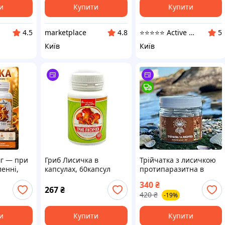
и
Купити
Купити
marketplace
⭐️⭐️⭐️⭐️⭐️ Active Point
4.5
4.8
5
Київ
Київ
мг — при
Гриб Лисичка в
Трійчатка з лисичкою
енні,
капсулах, 60капсул
протипаразитна в
тримці
капсулах 60 шт по 0,5 г
340
₴
Т, 60
(469832)
267
₴
420
₴
-19%
и
Купити
Купити