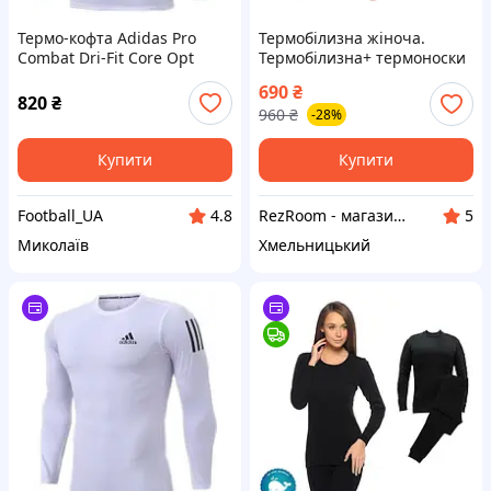
Термо-кофта Adidas Pro
Термобілизна жіноча.
Combat Dri-Fit Core Opt
Термобілизна+ термоноски
1407 8
690
₴
820
₴
960
₴
-28%
Купити
Купити
Football_UA
RezRoom - магазин імпортних речей
4.8
5
Миколаїв
Хмельницький