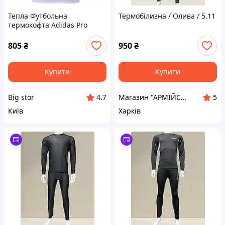
Тепла Футбольна
Термобілизна / Олива / 5.11
термокофта Adidas Pro
Combat Dri-Fit Core Opt
1407 5
805
₴
950
₴
Купити
Купити
Big stor
Магазин "АРМІЙСЬКИЙ"
4.7
5
Київ
Харків