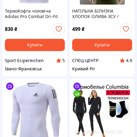
ТермоКофта чоловіча
НАТІЛЬНА БІЛИЗНА
Adidas Pro Combat Dri-Fit
ХЛОПОК ОЛИВА ЗСУ /
Core Opt 1407 7
КАЛЬСОНИ І ФУТБОЛКА
830
₴
499
₴
Купити
Купити
Sport Ecipereichen
СПЕЦ-ЦЕНТР
5
4.9
Івано-Франківськ
Кривий Ріг