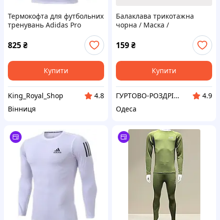
Термокофта для футбольних
Балаклава трикотажна
тренувань Adidas Pro
чорна / Маска /
Combat Dri-Fit Core Opt
Подшлемник / Шапка-маска
1407 4
825
₴
159
₴
Купити
Купити
King_Royal_Shop
ГУРТОВО-РОЗДРІБНИЙ ІНТЕРНЕТ-МАГАЗИН "WHITE WHALE in any season"®
4.8
4.9
Вінниця
Одеса