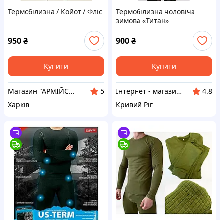
Термобілизна / Койот / Фліс
Термобілизна чоловіча
зимова «Титан»
950
₴
900
₴
Купити
Купити
Магазин "АРМІЙСЬКИЙ"
Інтернет - магазин " Закупка онлайн "
5
4.8
Харків
Кривий Ріг