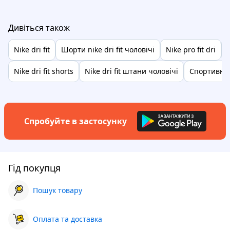
Дивіться також
Nike dri fit
Шорти nike dri fit чоловічі
Nike pro fit dri
Nike dri fit shorts
Nike dri fit штани чоловічі
Спортивний 
Спробуйте в застосунку
Гід покупця
Пошук товару
Оплата та доставка