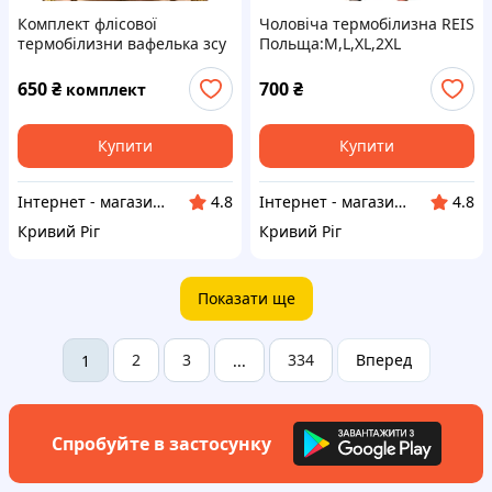
Комплект флісової
Чоловіча термобілизна REIS
термобілизни вафелька зсу
Польща:M,L,XL,2XL
для військовослужбовців,
Тактична зимова
650
₴
700
₴
комплект
термобільна білизна койот
нгу
Купити
Купити
Інтернет - магазин " Закупка онлайн "
Інтернет - магазин " Закупка онлайн "
4.8
4.8
Кривий Ріг
Кривий Ріг
Показати ще
2
3
334
Вперед
1
...
Спробуйте в застосунку