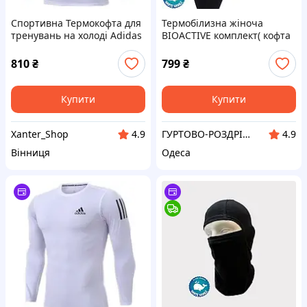
Спортивна Термокофта для
Термобілизна жіноча
тренувань на холоді Adidas
BIOACTIVE комплект( кофта
Pro Combat Dri-Fit Core Opt
+штани) / жіноча
1407 6
термобілизна
810
₴
799
₴
Купити
Купити
Xanter_Shop
ГУРТОВО-РОЗДРІБНИЙ ІНТЕРНЕТ-МАГАЗИН "WHITE WHALE in any season"®
4.9
4.9
Вінниця
Одеса