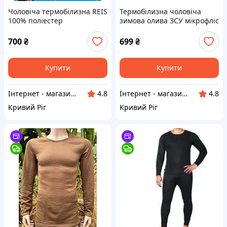
Чоловіча термобілизна REIS
Термобілизна чоловіча
100% поліестер
зимова олива ЗСУ мікрофліс
кубика.
700
₴
699
₴
Купити
Купити
Інтернет - магазин " Закупка онлайн "
Інтернет - магазин " Закупка онлайн "
4.8
4.8
Кривий Ріг
Кривий Ріг