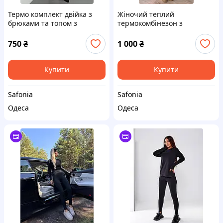
Термо комплект двійка з
Жіночий теплий
брюками та топом з
термокомбінезон з
мікродайвінгу SF 0210
блискавкою обтислий SF
0210
750
₴
1 000
₴
Купити
Купити
Safonia
Safonia
Одеса
Одеса