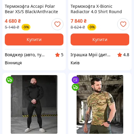
Термокофта Accapi Polar
Термокофта X-Bionic
Bear XS/S Black/Anthracite
Radiactor 4.0 Shirt Round
7370-VO
Neck Long Sleeve Women L
4 680
₴
7 840
₴
Gold/Black 9030-TD
5 148
₴
8 624
₴
-9%
-9%
Купити
Купити
Вояджер (авто, туризм, спорт)
Іграшка Мрії (дитячі, авто, туризм)
5
4.8
Вінниця
Київ