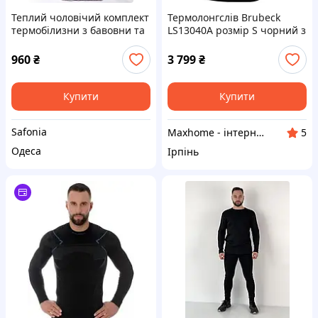
Теплий чоловічий комплект
Термолонгслів Brubeck
термобілизни з бавовни та
LS13040A розмір S чорний з
флісу SF 0210
синім
960
₴
3 799
₴
Купити
Купити
Safonia
Maxhome - інтернет магазин
5
Одеса
Ірпінь