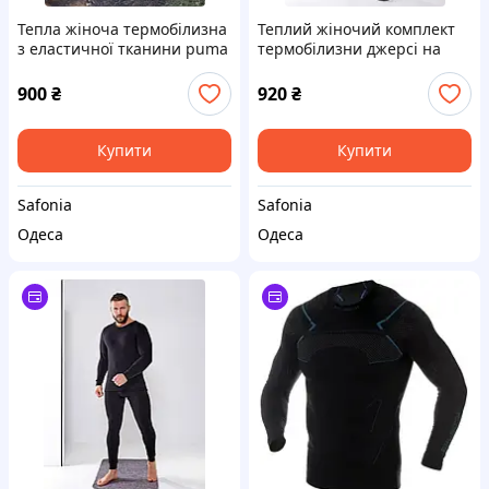
Тепла жіноча термобілизна
Теплий жіночий комплект
з еластичної тканини puma
термобілизни джерсі на
SF 0210
флісі SF 0210
900
₴
920
₴
Купити
Купити
Safonia
Safonia
Одеса
Одеса