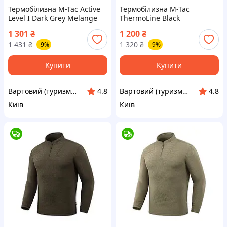
Термобілизна M-Tac Active
Термобілизна M-Tac
Level I Dark Grey Melange
ThermoLine Black
зимова дихаюча для спорту
антибактеріальна
1 301
₴
1 200
₴
2XL (7001-vart)
вологовідвідна зимова L
1 431
₴
1 320
₴
-9%
-9%
(7000-vart)
Купити
Купити
Вартовий (туризм, полювання та рибалка)
Вартовий (туризм, полювання та рибалка)
4.8
4.8
Київ
Київ