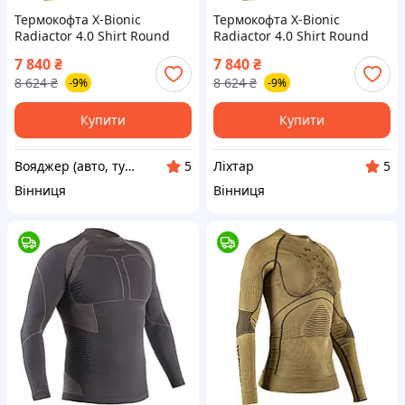
Термокофта X-Bionic
Термокофта X-Bionic
Radiactor 4.0 Shirt Round
Radiactor 4.0 Shirt Round
Neck Long Sleeve Women L
Neck Long Sleeve Women L
7 840
₴
7 840
₴
Gold/Black 9030-VO
Gold/Black [9030-liht]
8 624
₴
8 624
₴
-9%
-9%
Купити
Купити
Вояджер (авто, туризм, спорт)
Ліхтар
5
5
Вінниця
Вінниця