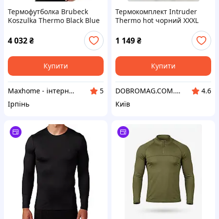
Термофутболка Brubeck
Термокомплект Intruder
Koszulka Thermo Black Blue
Thermo hot чорний XXXL
Ls13040A
(1942127990/5)
4 032
₴
1 149
₴
Купити
Купити
Maxhome - інтернет магазин
DOBROMAG.COM.UA - ДОБРОМАГ
5
4.6
Ірпінь
Київ