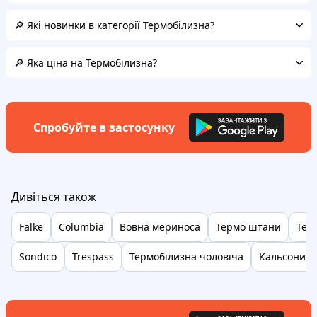
🔎 Які новинки в категорії Термобілизна?
🔎 Яка ціна на Термобілизна?
Спробуйте в застосунку
Дивіться також
Falke
Columbia
Вовна мериноса
Термо штани
Тер
Sondico
Trespass
Термобілизна чоловіча
Кальсони