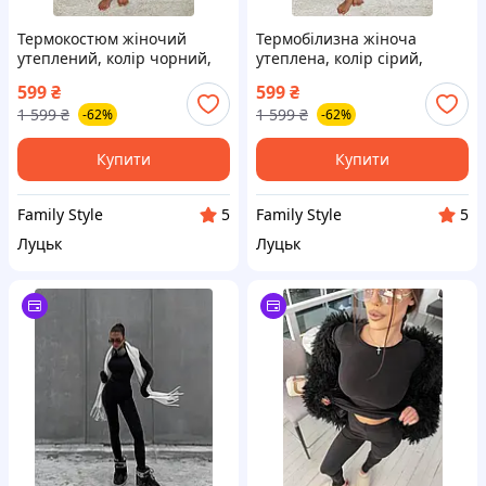
Термокостюм жіночий
Термобілизна жіноча
утеплений, колір чорний,
утеплена, колір сірий,
238R58678
238R58678-1
599
₴
599
₴
1 599
₴
1 599
₴
-62%
-62%
Купити
Купити
Family Style
Family Style
5
5
Луцьк
Луцьк