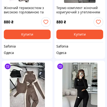
Жіночий термокостюм з
Термо комплект жіночий
високою горловиною та
коригуючий з утепленням
легінсами SF 0210
лонгслів і легінси SF 0210
880
₴
880
₴
Купити
Купити
Safonia
Safonia
Одеса
Одеса