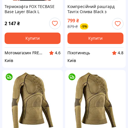
Термокофта FOX TECBASE
Компресійний рашгард
Base Layer Black L
Tavrix Олива Black з
блискавкою для тренувань
799
₴
та активного відпочинку L
2 147
₴
879
₴
-9%
{9559-piho}
Купити
Купити
Мотомагазин FREERIDER
Піхотинець
4.6
4.8
Київ
Київ