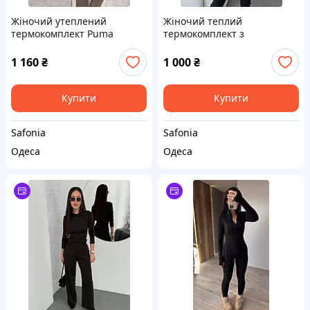
Жіночий утеплений
Жіночий теплий
термокомплект Puma
термокомплект з
(комбінезон + топ) SF 0210
лонгслівом і легінсами з
кашемірового трикотажу SF
1 160
₴
1 000
₴
0210
Купити
Купити
Safonia
Safonia
Одеса
Одеса