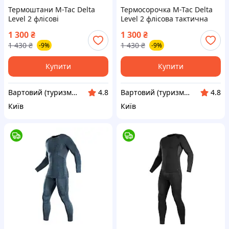
Термоштани M-Tac Delta
Термосорочка M-Tac Delta
Level 2 флісові
Level 2 флісова тактична
термобілизна для холодної
термобілизна Multicam 2XL
1 300
₴
1 300
₴
пори Multicam 2XL (7000-
(7000-vart)
1 430
₴
1 430
₴
-9%
-9%
vart)
Купити
Купити
Вартовий (туризм, полювання та рибалка)
Вартовий (туризм, полювання та рибалка)
4.8
4.8
Київ
Київ