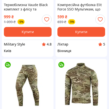
Термобілизна Vaude Black
Компресійна футболка Elit
комплект з флісу та
Force SSO Мультикам, що
поліестеру для активного
відводить піт,
999
₴
599
₴
відпочинку L 1
терморегулююча шг7263 L
1 099
₴
659
₴
-9%
-9%
[1640-liht]
Купити
Купити
Military Style
Ліхтар
4.8
5
Київ
Вінниця