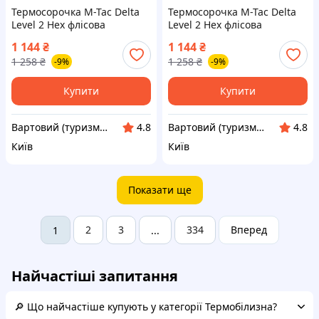
Термосорочка M-Tac Delta
Термосорочка M-Tac Delta
Level 2 Hex флісова
Level 2 Hex флісова
термобілизна другого шару
тактична термобілизна Hex
1 144
₴
1 144
₴
Dark Olive L (7003-vart)
Tan L (7003-vart)
1 258
₴
1 258
₴
-9%
-9%
Купити
Купити
Вартовий (туризм, полювання та рибалка)
Вартовий (туризм, полювання та рибалка)
4.8
4.8
Київ
Київ
Показати ще
2
3
334
Вперед
1
...
Найчастіші запитання
🔎 Що найчастіше купують у категорії Термобілизна?