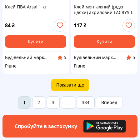
Клей ПВА Arsal 1 кг
Клей монтажний (рідкі
цвяхи) акриловий LACRYSIL
Декор 280 мл/440 г білий
84
₴
117
₴
Купити
Купити
Будівельний маркет Маяк
Будівельний маркет Маяк
5
5
Рівне
Рівне
Показати ще
2
3
334
Вперед
1
...
Спробуйте в застосунку