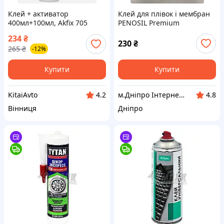
Клей + активатор
Клей для плівок і мембран
400мл+100мл, Akfix 705
PENOSIL Premium
двухкомпонентный клей с
MembraneFix 629 290
234
₴
активатором для
мл.Синій
230
₴
265
₴
-12%
древесины, МДФ, ДСП,
фанер
Купити
Купити
KitaiAvto
м.Дніпро Інтернет-магазин матеріалів
4.2
4.8
Вінниця
Дніпро