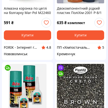
Алмазна коронка по цеглі
Двокомпонентний рідкий
на болгарку Mar-Pol M22460
пластик ПоліХім-2001 Р-8/1
ІЛ повільний 9 хв, 1.6 кг
591
₴
635
₴
комплект
Купити
Купити
FORIK - Інтернет гіпермаркет
ПП «Хімпостачальник»
4.8
5
Нововолинськ
Кременчук