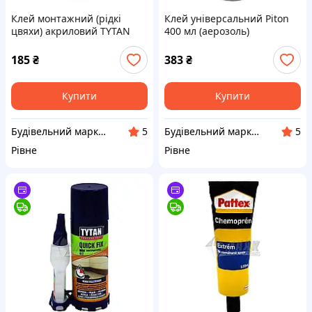
Клей монтажний (рідкі
Клей універсальний Piton
цвяхи) акриловий TYTAN
400 мл (аерозоль)
Professional Декор Експрес
310 мл білий
185
₴
383
₴
Купити
Купити
Будівельний маркет Маяк
Будівельний маркет Маяк
5
5
Рівне
Рівне