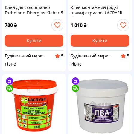
Клей для склошпалер
Клей монтажний (рідкі
Farbmann Fiberglas Kleber 5
цвяхи) акрилові LACRYSIL
л
Скажена Липучка 6 кг білий
780
₴
1 010
₴
Купити
Купити
Будівельний маркет Маяк
Будівельний маркет Маяк
5
5
Рівне
Рівне