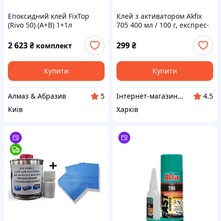
Епоксидний клей FixTop
Клей з активатором Akfix
(Rivo 50) (A+B) 1+1л
705 400 мл / 100 г, експрес-
морозостійкий. Бежевий
клей для МДФ, дерева,
пластику, гуми, шкіри та
2 623
₴
299
₴
комплект
ремонту
Купити
Купити
Алмаз & Абразив
Інтернет-магазин Modern-Gadget
5
4.5
Київ
Харків