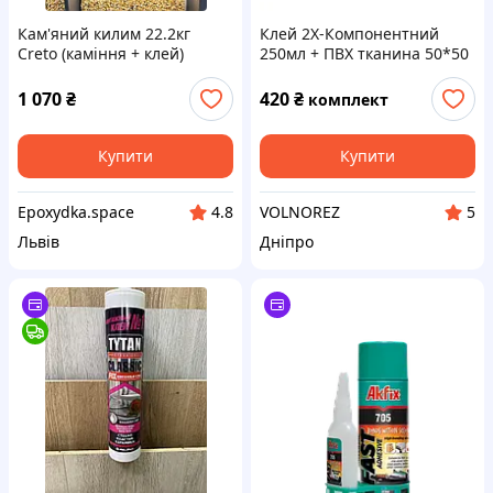
Кам'яний килим 22.2кг
Клей 2Х-Компонентний
Creto (каміння + клей)
250мл + ПВХ тканина 50*50
Brown
см. Ремонтний набір для
лодок човнів
1 070
₴
420
₴
комплект
Купити
Купити
Epoxydka.space
VOLNOREZ
4.8
5
Львів
Дніпро