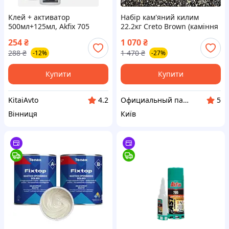
Клей + активатор
Набір кам'яний килим
500мл+125мл, Akfix 705
22.2кг Creto Brown (каміння
двухкомпонентный клей с
+ клей) Горизонтальний
254
₴
1 070
₴
активатором для
plastall
288
₴
1 470
₴
-12%
-27%
древесины, МДФ, ДСП,
фанер
Купити
Купити
KitaiAvto
Официальный партнер Plastall Украина
4.2
5
Вінниця
Київ