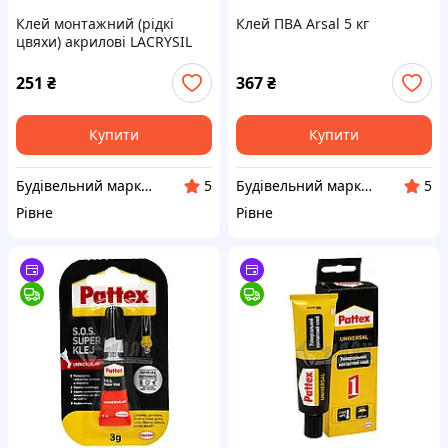
Клей монтажний (рідкі
Клей ПВА Arsal 5 кг
цвяхи) акрилові LACRYSIL
Скажена Липучка 1,2 кг
білий
251
₴
367
₴
Купити
Купити
Будівельний маркет Маяк
Будівельний маркет Маяк
5
5
Рівне
Рівне