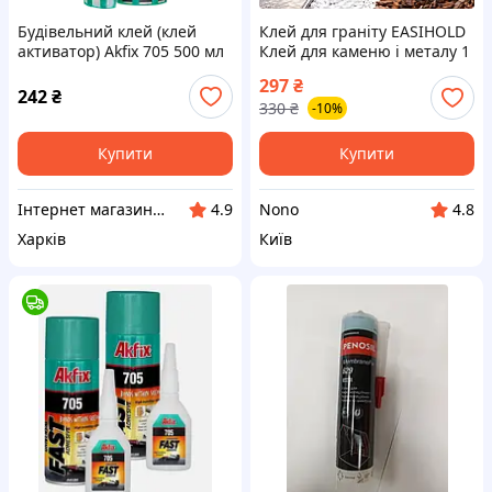
Будівельний клей (клей
Клей для граніту EASIHOLD
активатор) Akfix 705 500 мл
Клей для каменю і металу 1
+ 125 г
л Клей для зовнішніх робіт
297
₴
Клей для каменів і піску
242
₴
330
₴
-10%
Купити
Купити
Інтернет магазин Scotch-Rubin
Nono
4.9
4.8
Харків
Київ