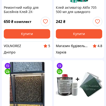
Ремонтний набір для
Клей активатор Akfix 705
Басейнів Клей 2Х-
500 мл для швидкого
компонентний 250мл + ПВХ
склеювання дерева
тканина 50*100 см.
пластику гуми пластику
650
₴
242
₴
комплект
Купити
Купити
VOLNOREZ
Магазин будівельних матеріалів "БУДУЄМО РАЗОМ"
5
4.8
Дніпро
Харків