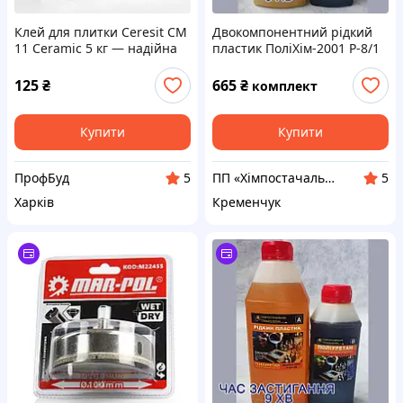
Клей для плитки Ceresit CM
Двокомпонентний рідкий
11 Ceramic 5 кг — надійна
пластик ПоліХім-2001 Р-8/1
суміш для укладання
швидкий 3 хв, 1.6 кг
керамічної плитки на стіни
125
₴
665
₴
комплект
та підлогу
Купити
Купити
ПрофБуд
ПП «Хімпостачальник»
5
5
Харків
Кременчук