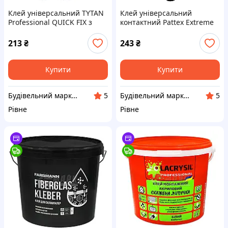
Клей універсальний TYTAN
Клей універсальний
Professional QUICK FIX з
контактний Pattex Extreme
активатором 200 мл+50 г
120 мл
213
₴
243
₴
Купити
Купити
Будівельний маркет Маяк
Будівельний маркет Маяк
5
5
Рівне
Рівне