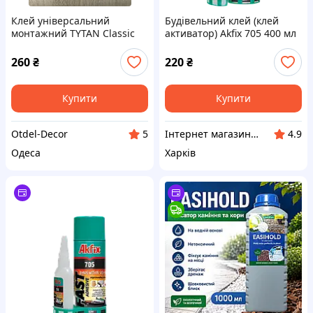
Клей універсальний
Будівельний клей (клей
монтажний TYTAN Classic
активатор) Akfix 705 400 мл
Fix (прозорий)
+ 100 г
260
₴
220
₴
Купити
Купити
Otdel-Decor
Інтернет магазин Scotch-Rubin
5
4.9
Одеса
Харків