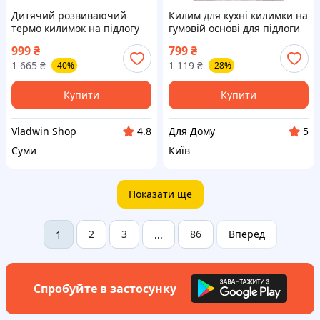
Дитячий розвиваючий
Килим для кухні килимки на
термо килимок на підлогу
гумовій основі для підлоги
для малюків з народження
килимок кухонний
999
₴
799
₴
двосторонній Дитячі
нековзний Kitchen
1 665
₴
1 119
₴
-40%
-28%
термокилимки 180х200 см
19247111 67х120 см світло-
коричневий
Купити
Купити
Vladwin Shop
Для Дому
4.8
5
Суми
Київ
Показати ще
2
3
86
Вперед
1
...
Спробуйте в застосунку