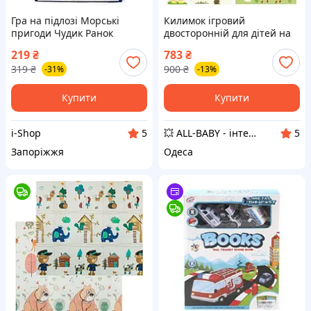
Гра на підлозі Морські
Килимок ігровий
пригоди Чудик Ранок
двосторонній для дітей на
килимок поле ходилка для
підлогу EVA B-40096,
219
₴
783
₴
дітей на підлозі
180х150х0.8 см, у сумці
319
₴
900
₴
-31%
-13%
багаторазова
Купити
Купити
i-Shop
💥 ALL-BABY - інтернет - магазин товарів для дітей
5
5
Запоріжжя
Одеса