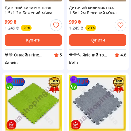
Дитячий килимок пазл
Дитячий килимок пазл
1.5х1.2м Бежевий м'яка
1.5х1.2м Бежевий м'яка
підлога (20 шт/уп)
підлога (20 шт/уп)
999
₴
999
₴
термокилимок для дітей -
термокилимок для дітей -
1 249
₴
1 249
₴
-20%
-20%
каремат пазл у дитячу
каремат пазл у дитячу
Купити
Купити
💙💛 Онлайн-гіпермаркет "УкрШоппинг" 👌🎁 🚚 ⤵
💙💛🔨 Якісний товар з доставкою по Україні 🎁% 🚚 ⤵
5
4.8
Харків
Київ