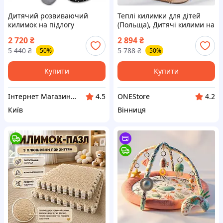
Дитячий розвиваючий
Теплі килимки для дітей
килимок на підлогу
(Польща), Дитячі килими на
(Польща), Розвиваючі
підлогу, Килимок для
2 720
₴
2 894
₴
килимки для дітей, Великий
розвитку малюка, Килимок
5 440
₴
5 788
₴
-50%
-50%
килимок дитячий в ігрову,
з іграшками для немовлят,
MTS
TFF
Купити
Купити
Інтернет Магазин "StepShop"
ONEStore
4.5
4.2
Київ
Вінниця