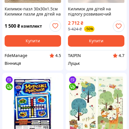
Килимок-пазл 30х30х1.5см
Килимок для дітей на
Килимки пазли для дітей на
підлогу розвиваючий
підлогу 10 пазлів Дитячий
(Польща), Музичний
2 712
₴
килимок пазли Ігровий
килимок для дітей, М'які і
1 500
₴
комплект
5 424
₴
-50%
килимок-пазл Пазли для
розвиваючі килимки
підлоги
дитяча, FBK
Купити
Купити
FdeManage
TAIPIN
4.5
4.7
Вінниця
Луцьк