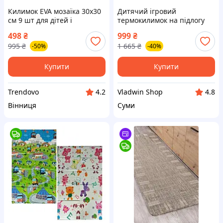
Килимок EVA мозаїка 30х30
Дитячий ігровий
см 9 шт для дітей і
термокилимок на підлогу
дорослих яскравий захист
складний двосторонній
498
₴
999
₴
підлоги і комфортний
Розвиваючі термо килимки
995
₴
1 665
₴
-50%
-40%
ігровий простір
для малюків 180х200 см
Купити
Купити
Trendovo
Vladwin Shop
4.2
4.8
Вінниця
Суми