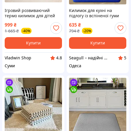
Ігровий розвиваючий
Килимок для кухні на
термо килимок для дітей
підлогу із вспіненої гуми
складний двосторонній з
водовідштовхуючий м'який
999
₴
635
₴
ростоміром Дитячі килимки
Seagull, синій, 40х60 см
1 665
₴
794
₴
-40%
-20%
на підлогу 200х180
Купити
Купити
Vladwin Shop
Seagull – надійні рішення для активного відпочинку, затишку та турботи!
4.8
5
Суми
Одеса