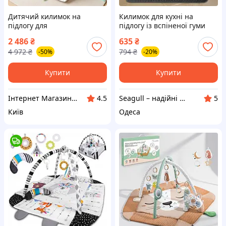
Дитячий килимок на
Килимок для кухні на
підлогу для
підлогу із вспіненої гуми
новонароджених (Польща),
водовідштовхуючий м'який
2 486
₴
635
₴
Розвиваючий музичний
Seagull, чорний, 40х60 см
4 972
₴
794
₴
-50%
-20%
килимок, Килимки для дітей
на підлогу, MTS
Купити
Купити
Інтернет Магазин "StepShop"
Seagull – надійні рішення для активного відпочинку, затишку та турботи!
4.5
5
Київ
Одеса