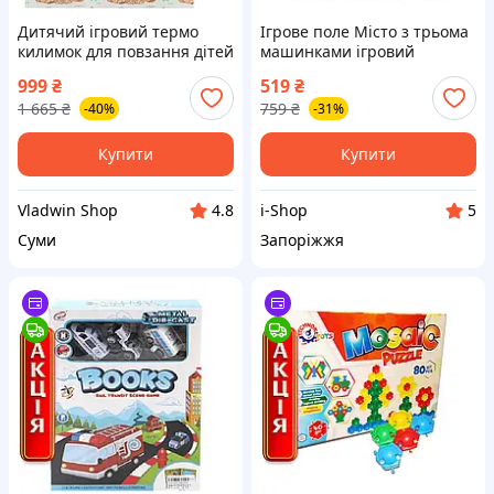
Дитячий ігровий термо
Ігрове поле Місто з трьома
килимок для повзання дітей
машинками ігровий
складний двосторонній
килимок з дорогами для
999
₴
519
₴
Дитячі термокилимки на
малюків вдома та в
1 665
₴
759
₴
-40%
-31%
підлогу 180х200 см
мандрівках
Купити
Купити
Vladwin Shop
i-Shop
4.8
5
Суми
Запоріжжя