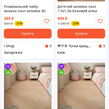
Розвивальний набір
Дитячий килимок пазл
мозаїка-пазл килимок 80
1.5х1.2м Бежевий м'яка
великих елементів для
підлога (20 шт/уп)
389
₴
999
₴
дітей з ігровим полем
термокилимок для дітей -
569
₴
1 249
₴
-31%
-20%
каремат пазл у дитячу
Купити
Купити
i-Shop
💙💛🎯 Точка кращих покупок ⚖ ⤵
5
5
Запоріжжя
Київ