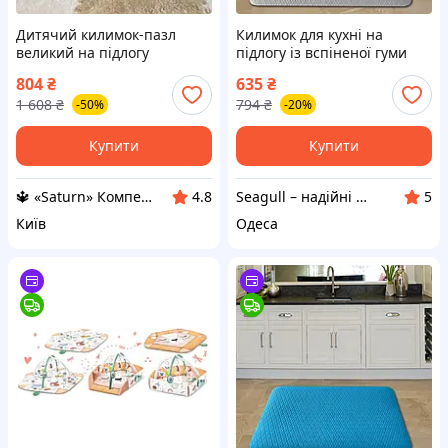
Дитячий килимок-пазл
Килимок для кухні на
великий на підлогу
підлогу із вспіненої гуми
Покриття килимки-пазли та
водовідштовхуючий м'який
804
₴
635
₴
розвивальні килимки
Seagull, сірий, 40х60 см
1 608
₴
794
₴
-50%
-20%
Килимок для дітей повзати
Купити
Купити
🔱 «Saturn» Компетентність! Якість товару! Швидка відправка! ✅
Seagull – надійні рішення для активного відпочинку, затишку та турботи!
4.8
5
Київ
Одеса