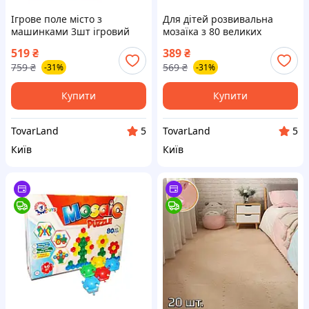
Ігрове поле місто з
Для дітей розвивальна
машинками 3шт ігровий
мозаїка з 80 великих
килимок з дорогами для
елементів килимок-пазл з
519
₴
389
₴
дітей вдома та в дорозі
ігровим полем
759
₴
569
₴
-31%
-31%
Купити
Купити
TovarLand
TovarLand
5
5
Київ
Київ