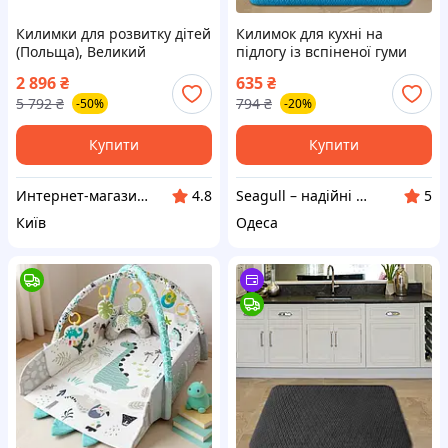
Килимки для розвитку дітей
Килимок для кухні на
(Польща), Великий
підлогу із вспіненої гуми
розвиваючий килимок для
водовідштовхуючий м'який
2 896
₴
635
₴
дітей, Розвиваючий ки
Seagull, блакитний, 40х60
5 792
₴
794
₴
-50%
-20%
Готово до відправки
см
Купити
Купити
Интернет-магазин "АТМ"
Seagull – надійні рішення для активного відпочинку, затишку та турботи!
4.8
5
Київ
Одеса