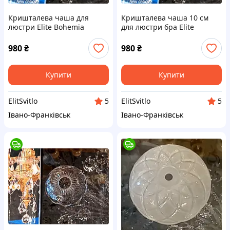
Кришталева чаша для
Кришталева чаша 10 см
люстри Еlite Bohemia
для люстри бра Elite
деталь
Bohemia деталь
980
₴
980
₴
Купити
Купити
ElitSvitlo
ElitSvitlo
5
5
Івано-Франківськ
Івано-Франківськ