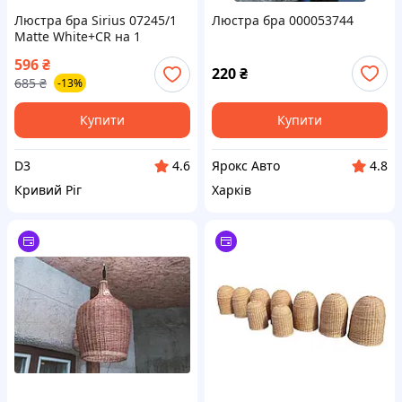
Люстра бра Sirius 07245/1
Люстра бра 000053744
Matte White+CR на 1
плафон
596
₴
220
₴
685
₴
-13%
Купити
Купити
D3
Ярокс Авто
4.6
4.8
Кривий Ріг
Харків