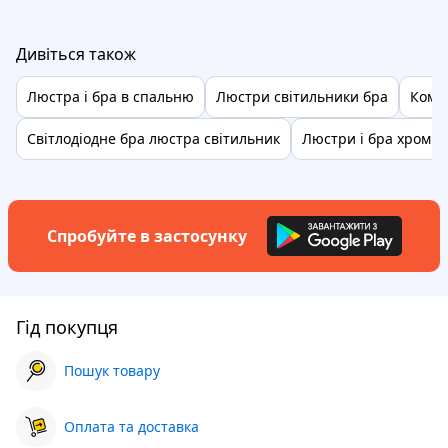
Дивіться також
Люстра і бра в спальню
Люстри світильники бра
Компл
Світлодіодне бра люстра світильник
Люстри і бра хром
Спробуйте в застосунку
Гід покупця
Пошук товару
Оплата та доставка