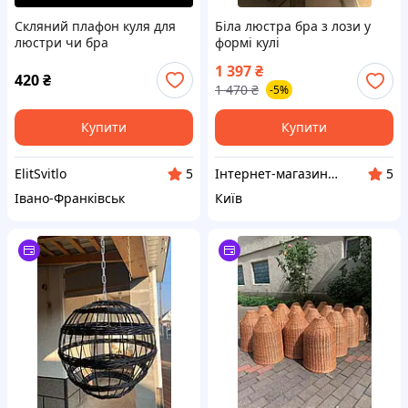
Скляний плафон куля для
Біла люстра бра з лози у
люстри чи бра
формі кулі
1 397
₴
420
₴
1 470
₴
-5%
Купити
Купити
ElitSvitlo
Інтернет-магазин "Сімейний затишок"
5
5
Івано-Франківськ
Київ