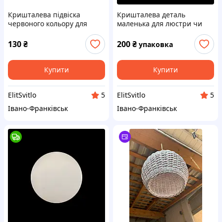
Кришталева підвіска
Кришталева деталь
червоного кольору для
маленька для люстри чи
люстри деталь
бра Еlite Bohemia
130
₴
200
₴
упаковка
Купити
Купити
ElitSvitlo
ElitSvitlo
5
5
Івано-Франківськ
Івано-Франківськ