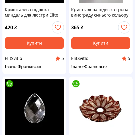
Кришталева підвіска
Кришталева підвіска грона
миндаль для люстри Еlite
винограду синього кольору
Bohemia деталь
для люстри Еlite Bohemia
деталь
420
₴
365
₴
Купити
Купити
ElitSvitlo
ElitSvitlo
5
5
Івано-Франківськ
Івано-Франківськ