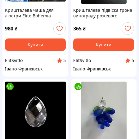
Кришталева чаша для
Кришталева підвіска грона
люстри Еlite Bohemia
винограду рожевого
деталь
кольору для люстри Еlite
Bohemia деталь
980
₴
365
₴
Купити
Купити
ElitSvitlo
ElitSvitlo
5
5
Івано-Франківськ
Івано-Франківськ