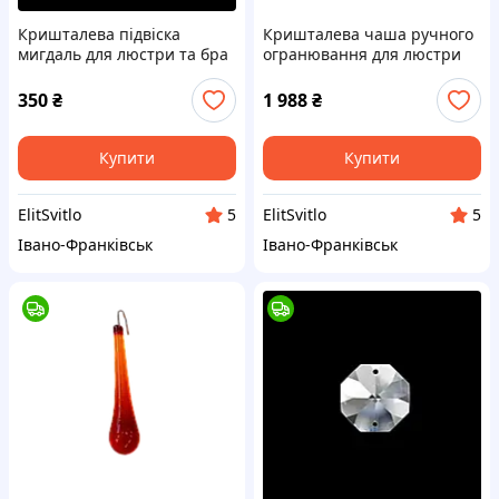
Кришталева підвіска
Кришталева чаша ручного
мигдаль для люстри та бра
огранювання для люстри
Elite Bohemia деталь
бра Elite Bohemia деталь
350
₴
1 988
₴
Купити
Купити
ElitSvitlo
ElitSvitlo
5
5
Івано-Франківськ
Івано-Франківськ