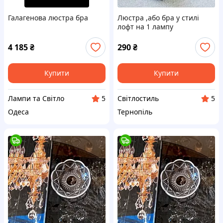
Галагенова люстра бра
Люстра ,або бра у стилі
лофт на 1 лампу
4 185
₴
290
₴
Купити
Купити
Лампи та Світло
Світлостиль
5
5
Одеса
Тернопіль