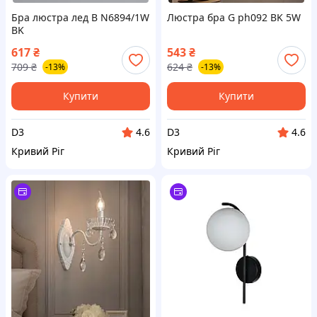
Бра люстра лед B N6894/1W
Люстра бра G ph092 BK 5W
BK
617
₴
543
₴
709
₴
624
₴
-13%
-13%
Купити
Купити
D3
D3
4.6
4.6
Кривий Ріг
Кривий Ріг