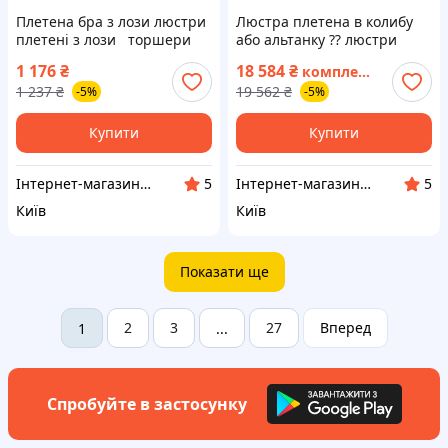
Плетена бра з лози люстри
Люстра плетена в колибу
плетені з лози торшери
або альтанку ⁇ люстри
абажури бра
плетені з лози ⁇ торшери
1 176
₴
18 584
₴
комплект
абажури бра
1 237
₴
19 562
₴
-5%
-5%
Купити
Купити
Інтернет-магазин "Сімейний затишок"
Інтернет-магазин "Сімейний затишок"
5
5
Київ
Київ
Показати ще
2
3
27
Вперед
1
...
Спробуйте в застосунку