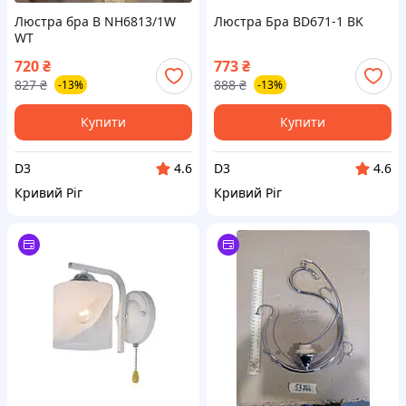
Люстра бра B NH6813/1W
Люстра Бра BD671-1 BK
WT
720
₴
773
₴
827
₴
888
₴
-13%
-13%
Купити
Купити
D3
D3
4.6
4.6
Кривий Ріг
Кривий Ріг