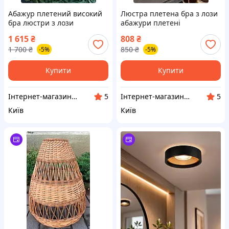
Абажур плетений високий
Люстра плетена бра з лози
бра люстри з лози
абажури плетені
1 615
₴
808
₴
1 700
₴
850
₴
-5%
-5%
Купити
Купити
Інтернет-магазин "Сімейний затишок"
Інтернет-магазин "Сімейний затишок"
5
5
Київ
Київ