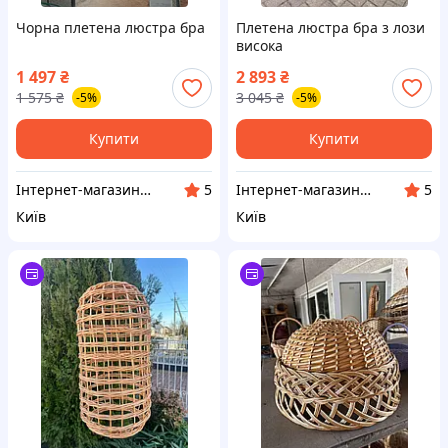
Чорна плетена люстра бра
Плетена люстра бра з лози
висока
1 497
₴
2 893
₴
1 575
₴
3 045
₴
-5%
-5%
Купити
Купити
Інтернет-магазин "Сімейний затишок"
Інтернет-магазин "Сімейний затишок"
5
5
Київ
Київ