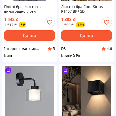
Плітні бра, люстра з
Люстра бра Спот Sirius
виноградної лози
RT407 BK+GD
1 442
₴
1 392
₴
1 517
₴
1 599
₴
-5%
-13%
Купити
Купити
Інтернет-магазин "Сімейний затишок"
D3
5
4.6
Київ
Кривий Ріг