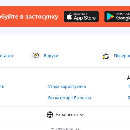
буйте в застосунку
ставка
Відгуки
Поверне
ть
Угода користувача
П
Всі категорії Бігль юа
Я
Українська
©
2026 Bigl.ua