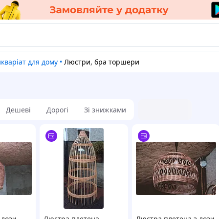
икваріат для дому
•
Люстри, бра торшери
Дешеві
Дорогі
Зі знижками
 лози
Люстра плетена
Люстра плетена з лози