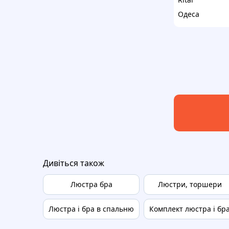
Одеса
Дивіться також
Люстра бра
Люстри, торшери
Люстра і бра в спальню
Комплект люстра і бр