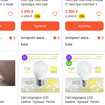
ні з лози
прозора люстри
⁇ люстри плетені з
ури бра
плетені в ресторан
лози ⁇ торшери
2 090
₴
2 090
₴
торшери абажури бра
абажури бра
2 200
₴
2 200
₴
-5%
-5%
велика
и
Купити
Купити
ернет-магазин "Сімейний затишок"
Інтернет-магазин "Сімейний затишок"
Інтернет-магазин "Сімейний затишок"
5
5
5
Київ
Київ
Світлодіодна LED
Світлодіодна LED
ної
лампа "кулька" Feron
лампа "кулька" Feron