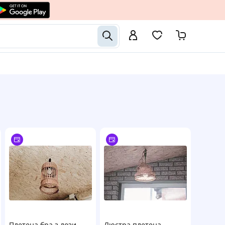
Плетена бра з лози
Люстра плетена