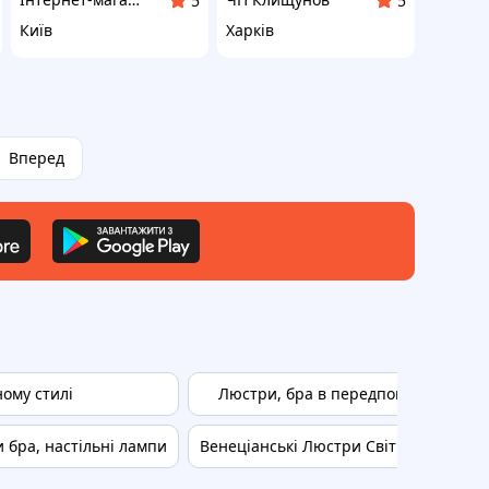
5
5
Київ
Харків
Вперед
ному стилі
Люстри, бра в передпокій і ванну
 бра, настільні лампи
Венеціанські Люстри Світильники Бр