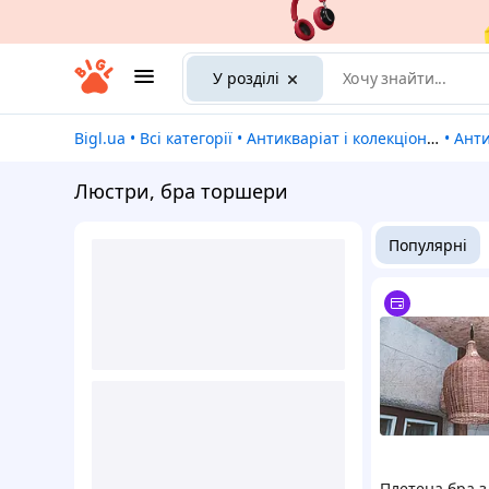
У розділі
Bigl.ua
•
Всі категорії
•
Антикваріат і колекціонування
•
Ант
Люстри, бра торшери
Популярні
Плетена бра з