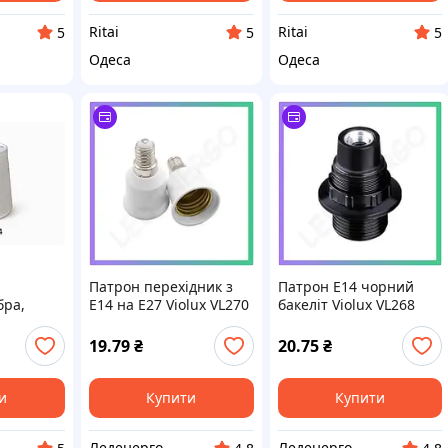
Ritai
Ritai
5
5
5
Одеса
Одеса
Патрон перехідник з
Патрон E14 чорний
бра,
E14 на E27 Violux VL270
бакеліт Violux VL268
страм,
білий для світильників
для світильників люстр
мп
бра люстр торшерів
бра торшерів без
19.79
₴
20.75
₴
заземлення
и
Купити
Купити
Леденерго
Леденерго