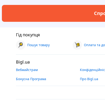
Спро
Гід покупця
Пошук товару
Оплата та до
Bigl.ua
Вебмайстрам
Конфіденційніс
Бонусна Програма
Про Bigl.ua