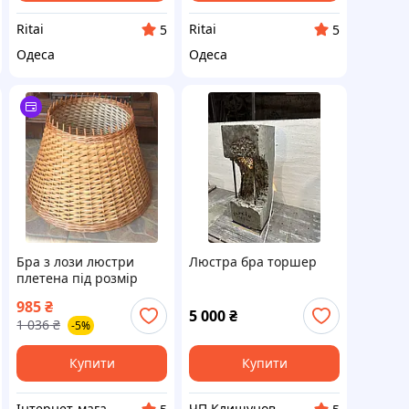
Ritai
Ritai
5
5
Одеса
Одеса
Бра з лози люстри
Люстра бра торшер
плетена під розмір
торшери абажури бра
985
₴
5 000
₴
1 036
₴
-5%
Купити
Купити
Інтернет-магазин "Сімейний затишок"
ЧП Клищунов