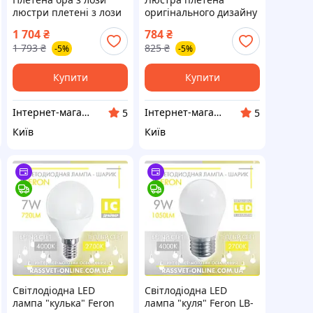
люстри плетені з лози
оригінального дизайну
торшери абажури бра
⁇ люстри плетені з
1 704
₴
784
₴
лози ⁇ торшери
1 793
₴
825
₴
-5%
-5%
абажури бра
Купити
Купити
Інтернет-магазин "Сімейний затишок"
Інтернет-магазин "Сімейний затишок"
5
5
Київ
Київ
Світлодіодна LED
Світлодіодна LED
лампа "кулька" Feron
лампа "куля" Feron LB-