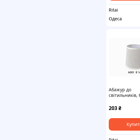
Ritai
Одеса
Абажур до
світильників, 
торшерів, лю
настільних ла
203
₴
Купит
Ritai