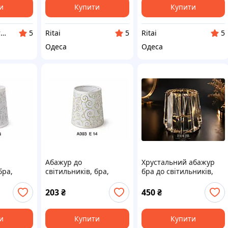
и
Купити
Купити
«Рассвет / Світанок» – все для освітлення!
Ritai
Ritai
5
5
5
Одеса
Одеса
Абажур до
Хрустальний абажур
бра,
світильників, бра,
бра до світильників,
страм,
торшерів, люстрам,
люстр, торшерів,
мп
настільних ламп
настільних ламп
203
₴
450
₴
и
Купити
Купити