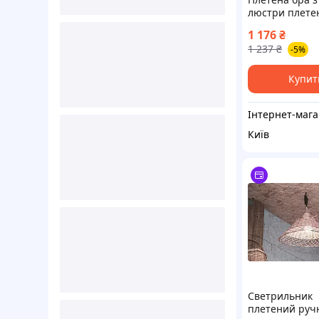
люстри плете
торшери абаж
1 176
₴
1 237
₴
-5%
Купит
Інт
Київ
Светрильник
плетений руч