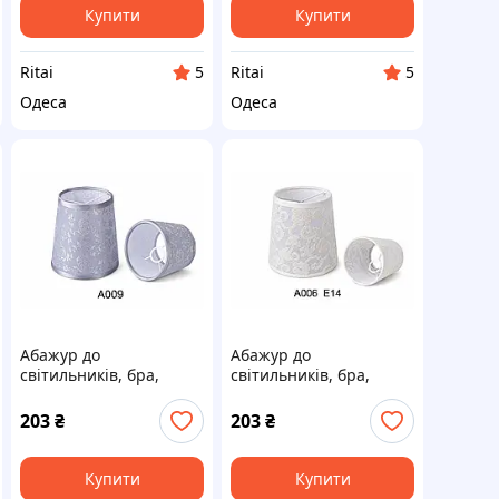
Купити
Купити
Ritai
Ritai
5
5
Одеса
Одеса
Абажур до
Абажур до
світильників, бра,
світильників, бра,
торшерів, люстрам,
торшерів, люстрам,
настільних ламп
настільних ламп
203
₴
203
₴
Купити
Купити