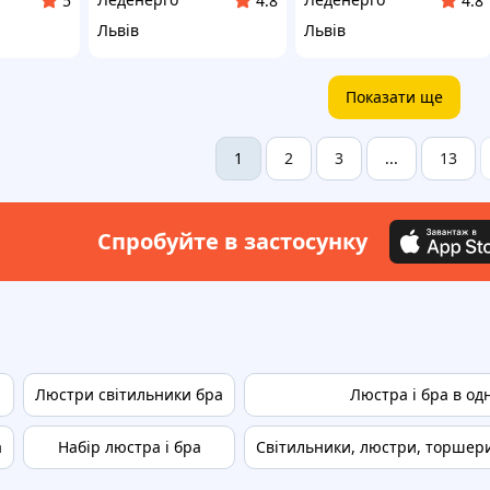
5
4.8
4.8
Львів
Львів
Показати ще
2
3
13
1
...
Спробуйте в застосунку
Люстри світильники бра
Люстра і бра в од
а
Набір люстра і бра
Світильники, люстри, торшери