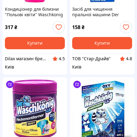
Кондиціонер для білизни
Засіб для чищення
"Польові квіти" Waschkonig
пральної машини Der
Rotblumen Weichspuler
Waschkonig 5в1, 250 мл
2000ml (917114)
317
₴
158
₴
Купити
Купити
Dilax магазин брендових дитячих іграшок та товарів для батьків.
ТОВ "Стар-Драйв"
4.5
4.8
Київ
Київ