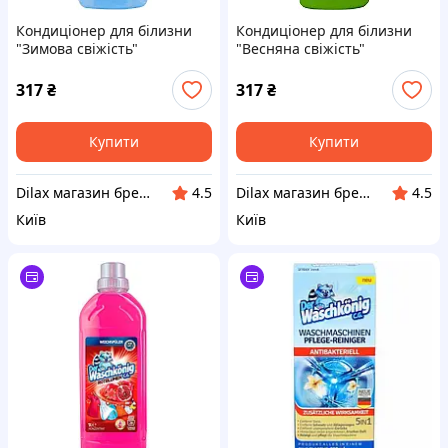
Кондиціонер для білизни
Кондиціонер для білизни
"Зимова свіжість"
"Весняна свіжість"
Waschkonig Winterbrise
Waschkonig Fruhlingsbrise
Weichspuler 2000ml
Weichspuler 2000ml
317
₴
317
₴
(917111)
(917112)
Купити
Купити
Dilax магазин брендових дитячих іграшок та товарів для батьків.
Dilax магазин брендових дитячих іграшок та товарів для батьків.
4.5
4.5
Київ
Київ