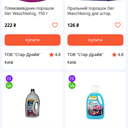
Плямовивідник-порошок
Пральний порошок Der
Der Waschkonig, 750 г
Waschkonig для штор,
гардин і тюлі, 600 г (10
прань)
222
₴
126
₴
Купити
Купити
ТОВ "Стар-Драйв"
ТОВ "Стар-Драйв"
4.8
4.8
Київ
Київ