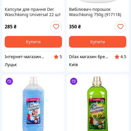
Капсули для прання Der
Вибілювач-порошок
Waschkonig Universal 22 шт
Waschkonig 750g (917118)
22 прання
285
₴
350
₴
Купити
Купити
Інтернет-магазин "Vi7"
Dilax магазин брендових дитячих іграшок та товарів для батьків.
5
4.5
Луцьк
Київ