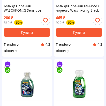
Гель для прання
Гель для прання темного і
WASCHKONIG Sensitive
чорного Waschkonig Black
1625мл для делікатних
3,305л для збереження
280
₴
465
₴
тканин з квітковими нотами
кольору і м'якості тканини
560
₴
929
₴
-50%
-50%
Купити
Купити
Trendovo
Trendovo
4.3
4.3
Вінниця
Вінниця