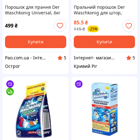
Порошок для прання Der
Пральний порошок Der
Waschkonig Universal, 6кг
Waschkonig для штор,
безфосфатний пральний
гардин та тюлі, 600г
85.5
₴
порошок
499
₴
115
₴
-25%
Купити
Купити
Pao.com.ua - Інтернет-магазин
Інтернет- магазин " Товари в Дім"
5
5
Острог
Кривий Ріг