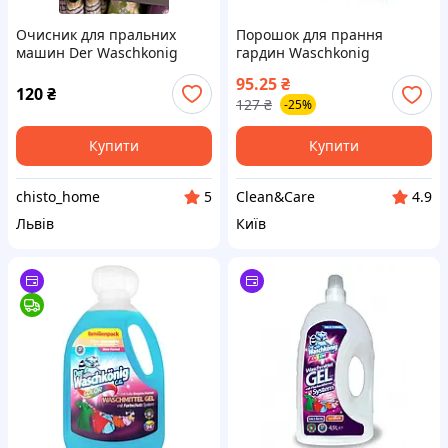
Очисник для пральних
Порошок для прання
машин Der Waschkonig
гардин Waschkonig
антибактеріальний, 250 мл
Gardinen 600 г
95.25
₴
120
₴
127
₴
-25%
Купити
Купити
chisto_home
Clean&Care
5
4.9
Львів
Київ