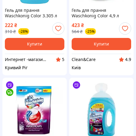
Гель для прання
Гель для прання
Waschkonig Color 3.305 л
Waschkonig Color 4,9 л
222
₴
423
₴
310
₴
564
₴
-28%
-25%
Купити
Купити
Интернет -магазин " Папуля"
Clean&Care
5
4.9
Кривий Ріг
Київ