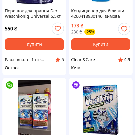
Порошок для прання Der
Кондиціонер для білизни
Waschkonig Universal 6,5кг
4260418930146, зимова
безфосфатний пральний
свіжість 2000 мл. 57 прань
173
₴
порошок
550
₴
230
₴
-25%
Купити
Купити
Pao.com.ua - Інтернет-магазин
Clean&Care
5
4.9
Острог
Київ