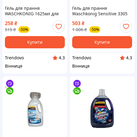
Гель для прання
Гель для прання
WASCHKONIG 1625мл для
Waschkonig Sensitive 3305
кольорової білизни з
мл рідкий для дитячих
258
₴
503
₴
мускусним деревним
речей з алое вера без
515
₴
1 006
₴
-50%
-50%
ароматом
запаху
Купити
Купити
Trendovo
Trendovo
4.3
4.3
Вінниця
Вінниця