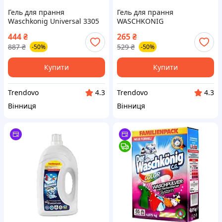
Гель для прання
Гель для прання
Waschkonig Universal 3305
WASCHKONIG
мл рідкий засіб для всіх
універсальний 1625мл для
444
₴
265
₴
типів тканин ефективно
білизни з ароматом
887
₴
529
₴
-50%
-50%
видаляє плями
конвалії і жасмину
Купити
Купити
Trendovo
Trendovo
4.3
4.3
Вінниця
Вінниця