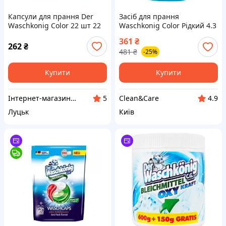
Капсули для прання Der
Засіб для прання
Waschkonig Color 22 шт 22
Waschkonig Color Рідкий 4.3
прання
л
361
₴
262
₴
481
₴
-25%
Купити
Купити
Інтернет-магазин "Vi7"
Clean&Care
5
4.9
Луцьк
Київ