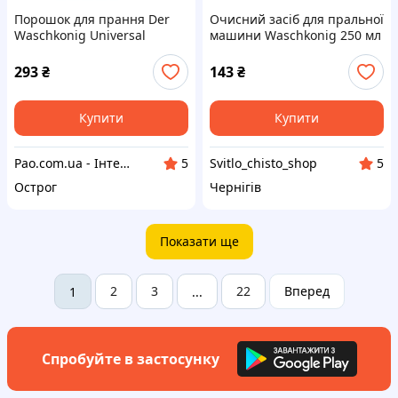
Порошок для прання Der
Очисний засіб для пральної
Waschkonig Universal
машини Waschkonig 250 мл
3,036кг безфосфатний
(4260418933314)
пральний порошок
293
₴
143
₴
Купити
Купити
Pao.com.ua - Інтернет-магазин
Svitlo_chisto_shop
5
5
Острог
Чернігів
Показати ще
2
3
22
Вперед
1
...
Спробуйте в застосунку