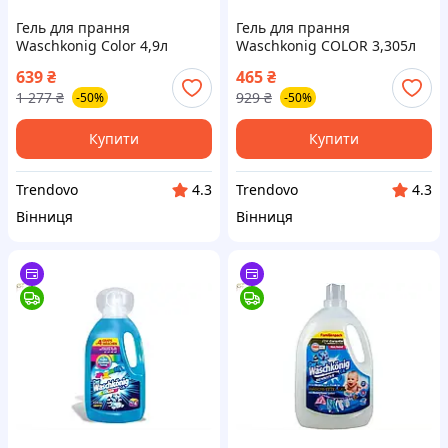
Гель для прання
Гель для прання
Waschkonig Color 4,9л
Waschkonig COLOR 3,305л
рідкий засіб для кольорової
рідкий засіб для видалення
639
₴
465
₴
білизни захист від
плям і захисту кольору
1 277
₴
929
₴
-50%
-50%
забруднень
тканин
Купити
Купити
Trendovo
Trendovo
4.3
4.3
Вінниця
Вінниця