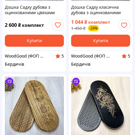
Дошка Садху дубова з
Дошка Садху класична
оцинкованими цвяхами
дубова з оцинкованими
крок 8 мм для початківців.
цвяхами крок 10 мм для
1 044
₴
комплект
Sadhu board від виробника
новачків. Sadhu board від
2 600
₴
комплект
1 450
₴
-28%
виробника
Купити
Купити
WoodGood (ФОП Овчар Олена Володимирівна)
WoodGood (ФОП Овчар Олена Володимирівна)
5
5
Бердичів
Бердичів