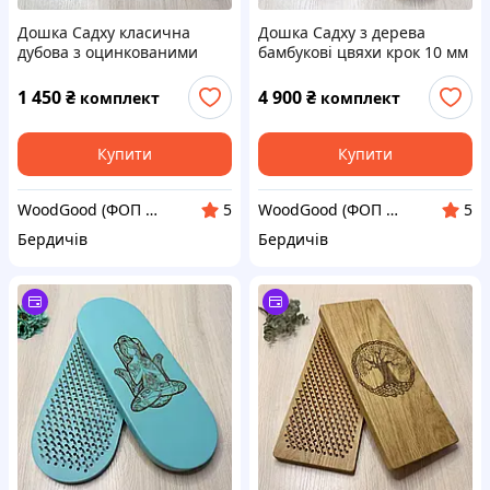
Дошка Садху класична
Дошка Садху з дерева
дубова з оцинкованими
бамбукові цвяхи крок 10 мм
цвяхами крок 8 мм для
для новачків 35х14 см.
початківців. Sadhu board
Sadhu board від виробника.
1 450
₴
4 900
₴
комплект
комплект
від виробника
Дошка для йоги
Купити
Купити
WoodGood (ФОП Овчар Олена Володимирівна)
WoodGood (ФОП Овчар Олена Володимирівна)
5
5
Бердичів
Бердичів