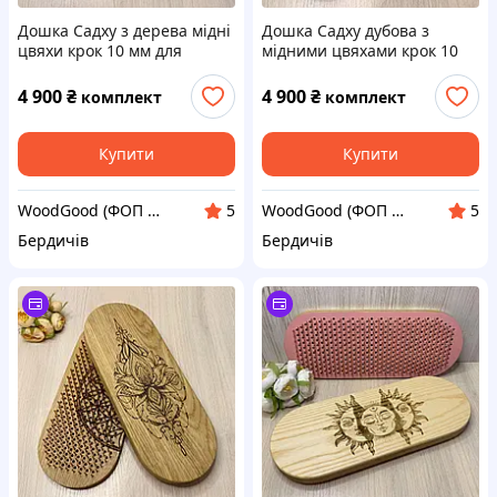
Дошка Садху з дерева мідні
Дошка Садху дубова з
цвяхи крок 10 мм для
мідними цвяхами крок 10
новачків 33х13 см. Sadhu
мм для стояння на цвяхах
board для йоги
та медитації для новачків з
4 900
₴
4 900
₴
комплект
комплект
гравіюванням Ом
Купити
Купити
WoodGood (ФОП Овчар Олена Володимирівна)
WoodGood (ФОП Овчар Олена Володимирівна)
5
5
Бердичів
Бердичів