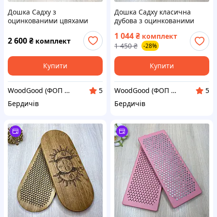
Дошка Садху з
Дошка Садху класична
оцинкованими цвяхами
дубова з оцинкованими
крок 10 мм 35х14 см
цвяхами крок 10 мм для
1 044
₴
комплект
дерев’яна для новачків.
новачків. Sadhu board від
2 600
₴
комплект
1 450
₴
-28%
Sadhu board від виробника
виробника
Купити
Купити
WoodGood (ФОП Овчар Олена Володимирівна)
WoodGood (ФОП Овчар Олена Володимирівна)
5
5
Бердичів
Бердичів