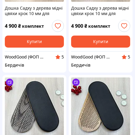
Дошка Садху з дерева мідні
Дошка Садху з дерева мідні
цвяхи крок 10 мм для
цвяхи крок 10 мм для
новачків 35х14 см. Sadhu
новачків 35х14 см. Sadhu
board для йоги. Садху від
board від виробника.
4 900
₴
4 900
₴
комплект
комплект
виробника
Дошка для йоги
Купити
Купити
WoodGood (ФОП Овчар Олена Володимирівна)
WoodGood (ФОП Овчар Олена Володимирівна)
5
5
Бердичів
Бердичів