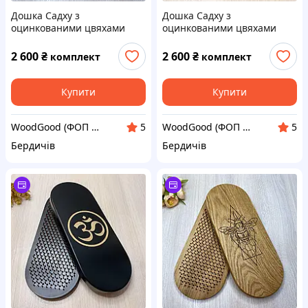
Дошка Садху з
Дошка Садху з
оцинкованими цвяхами
оцинкованими цвяхами
крок 10 мм 35х14 см
крок 10 мм 35х14 см
дерев’яна для новачків.
дерев’яна для новачків.
2 600
₴
2 600
₴
комплект
комплект
Sadhu board від виробника
Дошка для йоги
Купити
Купити
WoodGood (ФОП Овчар Олена Володимирівна)
WoodGood (ФОП Овчар Олена Володимирівна)
5
5
Бердичів
Бердичів