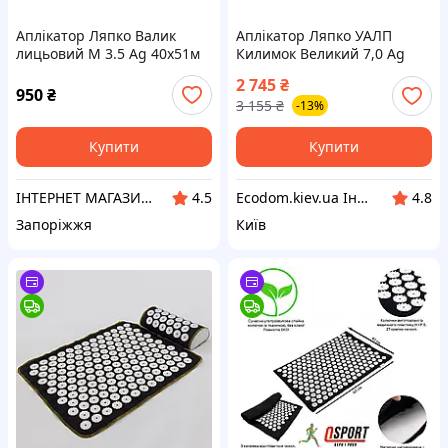
Аплікатор Ляпко Валик
Аплікатор Ляпко УАЛП
лицьовий М 3.5 Ag 40x51м
Килимок Великий 7,0 Ag
272 голки
синій, (ЛПК)
2 745
₴
950
₴
3 155
₴
-13%
Купити
Купити
ІНТЕРНЕТ МАГАЗИН «ORTO-HELP»
Еcodom.kiev.ua Інтернет- магазин
4.5
4.8
Запоріжжя
Київ