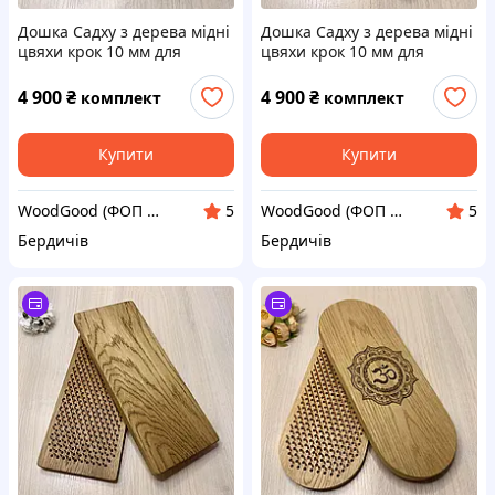
Дошка Садху з дерева мідні
Дошка Садху з дерева мідні
цвяхи крок 10 мм для
цвяхи крок 10 мм для
новачків 35х14 см. Sadhu
новачків 33х13 см. Sadhu
board від виробника.
board від виробника
4 900
₴
4 900
₴
комплект
комплект
Дошка для йоги
Купити
Купити
WoodGood (ФОП Овчар Олена Володимирівна)
WoodGood (ФОП Овчар Олена Володимирівна)
5
5
Бердичів
Бердичів