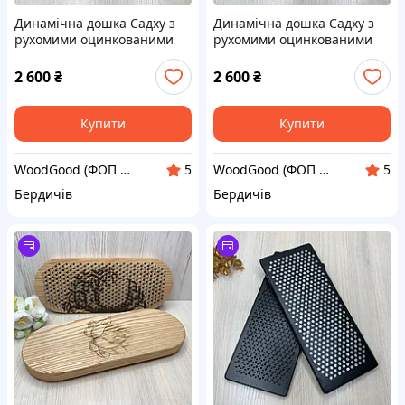
Динамічна дошка Садху з
Динамічна дошка Садху з
рухомими оцинкованими
рухомими оцинкованими
цвяхами крок 10 мм
цвяхами крок 10 мм
дерев’яна для стояння на
дерев’яна для стояння на
2 600
₴
2 600
₴
цвяхах для новачків
цвяхах для новачків
Купити
Купити
WoodGood (ФОП Овчар Олена Володимирівна)
WoodGood (ФОП Овчар Олена Володимирівна)
5
5
Бердичів
Бердичів