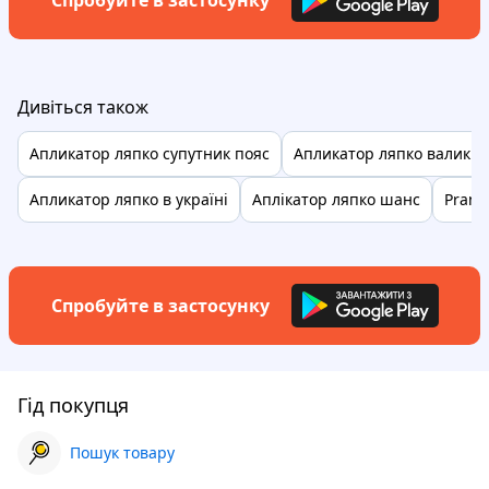
Спробуйте в застосунку
Дивіться також
Апликатор ляпко супутник пояс
Апликатор ляпко валик в
Апликатор ляпко в україні
Аплікатор ляпко шанс
Prana
Спробуйте в застосунку
Гід покупця
Пошук товару