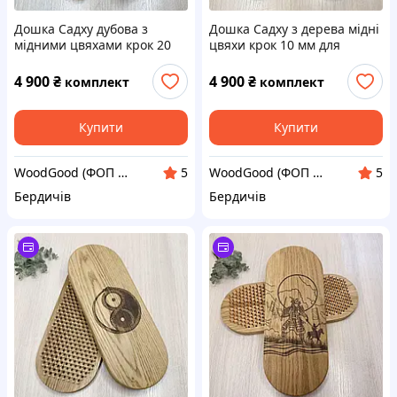
Дошка Садху дубова з
Дошка Садху з дерева мідні
мідними цвяхами крок 20
цвяхи крок 10 мм для
мм для досвідчених (рівень
новачків 35х14 см. Sadhu
гуру). Sadhu board від
board від виробника.
4 900
₴
4 900
₴
комплект
комплект
виробника. Дошка для йоги
Дошка для йоги
Купити
Купити
WoodGood (ФОП Овчар Олена Володимирівна)
WoodGood (ФОП Овчар Олена Володимирівна)
5
5
Бердичів
Бердичів