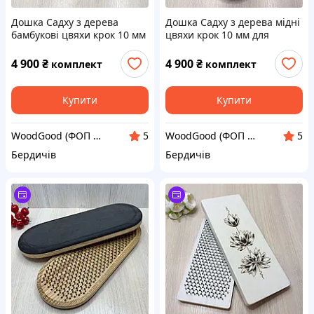
Дошка Садху з дерева
Дошка Садху з дерева мідні
бамбукові цвяхи крок 10 мм
цвяхи крок 10 мм для
для новачків 35х14 см.
новачків 35х14 см. Sadhu
Sadhu board від виробника.
board для йоги
4 900
₴
4 900
₴
комплект
комплект
Дошка для йоги
Купити
Купити
WoodGood (ФОП Овчар Олена Володимирівна)
WoodGood (ФОП Овчар Олена Володимирівна)
5
5
Бердичів
Бердичів