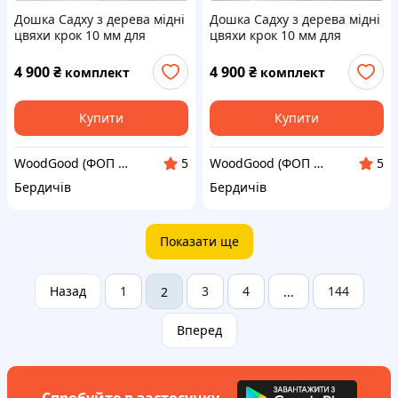
Дошка Садху з дерева мідні
Дошка Садху з дерева мідні
цвяхи крок 10 мм для
цвяхи крок 10 мм для
новачків 35х14 см. Sadhu
новачків 35х14 см. Sadhu
board від виробника.
board від виробника.
4 900
₴
4 900
₴
комплект
комплект
Дошка для йоги
Дошка для йоги
Купити
Купити
WoodGood (ФОП Овчар Олена Володимирівна)
WoodGood (ФОП Овчар Олена Володимирівна)
5
5
Бердичів
Бердичів
Показати ще
Назад
1
3
4
144
2
...
Вперед