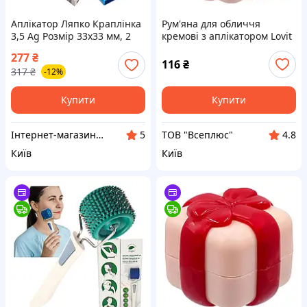
Аплікатор Ляпко Краплінка
Рум'яна для обличчя
3,5 Ag Розмір 33х33 мм, 2
кремові з аплікатором Lovit
шт. — голчастий,
277
₴
акупунктурний масажер
116
₴
317
₴
-12%
для обличчя й тіла
Купити
Купити
Інтернет-магазин АРГО
ТОВ "Всеплюс"
5
4.8
Київ
Київ