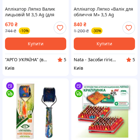
Аплікатор Ляпко Валик
Аплікатор Ляпко «Валік для
лицьовій М 3,5 Ag (для
обличчя М» 3,5 Ag
обличчя, голови, суглобів,
670
₴
840
₴
масаж, ліфтинг,
744
₴
1 200
₴
-10%
-30%
мезотерапія, для дітей)
Купити
Купити
"АРГО УКРАЇНА" (вітаміни Ad Medicine США, Біоліт, Літовіт, Курунга, Рициніол, Аплікатори ЛЯПКО)
Nata - Засоби гігієни та косметика
5
5
Київ
Київ