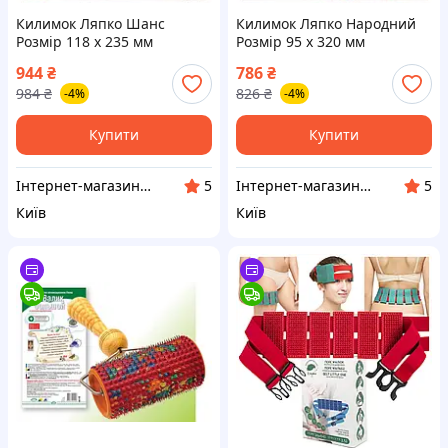
Килимок Ляпко Шанс
Килимок Ляпко Народний
Розмір 118 х 235 мм
Розмір 95 х 320 мм
Аплікатор Голчастий
Аплікатор Голчастий
944
₴
786
₴
Масажний Для Спини, Рук,
Масажний Для Спини, Рук,
984
₴
826
₴
-4%
-4%
Ніг 5,8 Ag Синій
Ніг 7,0 Ag Зелений
Купити
Купити
Інтернет-магазин «Здорове Життя»
Інтернет-магазин «Здорове Життя»
5
5
Київ
Київ