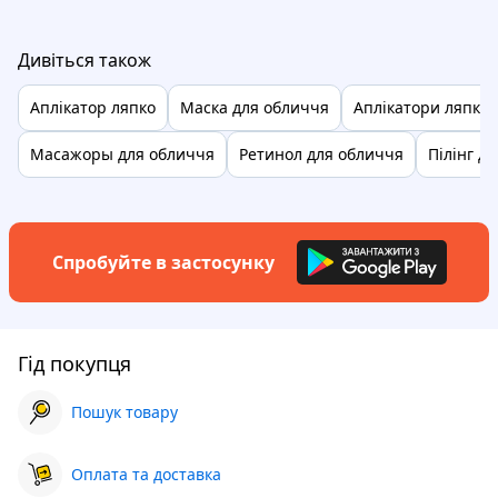
Дивіться також
Аплікатор ляпко
Маска для обличчя
Аплікатори ляпко
Масажоры для обличчя
Ретинол для обличчя
Пілінг д
Спробуйте в застосунку
Гід покупця
Пошук товару
Оплата та доставка