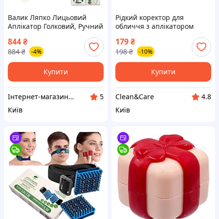
Валик Ляпко Лицьовий
Рідкий коректор для
Аплікатор Голковий, Ручний
обличчя з аплікатором
Масажер Для Обличчя та
eveline cosmetics art
844
₴
179
₴
Тіла 3,5 Ag Зелений
professional make-up face
884
₴
198
₴
-4%
-10%
concealer 2in1 05 nude 7 мл
Купити
Купити
Інтернет-магазин «Здорове Життя»
Clean&Care
5
4.8
Київ
Київ