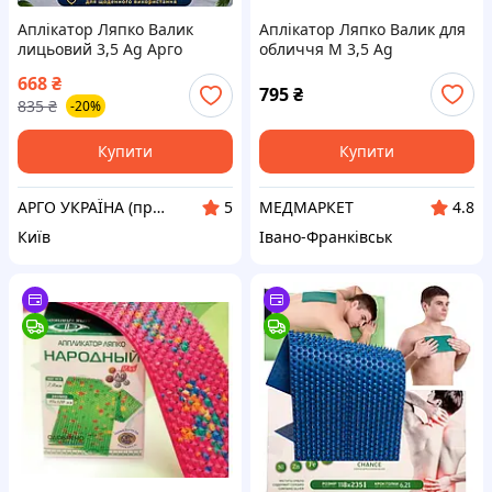
Аплікатор Ляпко Валик
Аплікатор Ляпко Валик для
лицьовий 3,5 Ag Арго
обличчя М 3,5 Ag
косметологія, підтяжка
668
₴
обличчя, зморшки, ліфтинг,
795
₴
835
₴
-20%
для масажу дітей
Купити
Купити
АРГО УКРАЇНА (препарати Ad Medicine США, Біоліт, Літовіт, Ем курунга, Аплікатори Ляпко)
МЕДМАРКЕТ
5
4.8
Київ
Івано-Франківськ