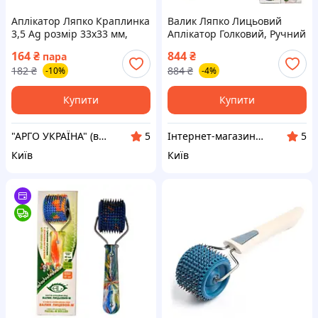
Аплікатор Ляпко Краплинка
Валик Ляпко Лицьовий
3,5 Ag розмір 33х33 мм,
Аплікатор Голковий, Ручний
точковий масаж для
Масажер Для Обличчя та
164
₴
844
₴
пара
обличчя, крем, зморшки,
Тіла 3,5 Ag Синій
182
₴
884
₴
-10%
-4%
знеболюючу
Купити
Купити
"АРГО УКРАЇНА" (вітаміни Ad Medicine США, Біоліт, Літовіт, Курунга, Рициніол, Аплікатори ЛЯПКО)
Інтернет-магазин «Здорове Життя»
5
5
Київ
Київ