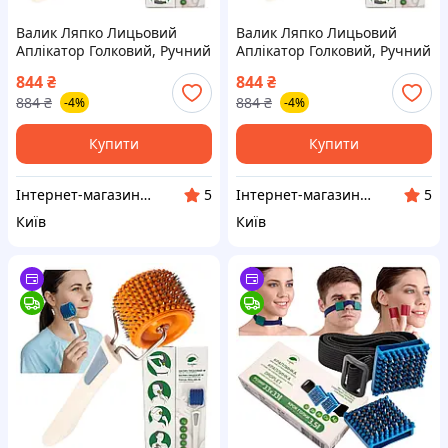
Валик Ляпко Лицьовий
Валик Ляпко Лицьовий
Аплікатор Голковий, Ручний
Аплікатор Голковий, Ручний
Масажер Для Обличчя та
Масажер Для Обличчя та
844
₴
844
₴
Тіла 3,5 Ag Червоний
Тіла 3,5 Ag Синій
884
₴
884
₴
-4%
-4%
Купити
Купити
Інтернет-магазин АРГО
Інтернет-магазин АРГО
5
5
Київ
Київ