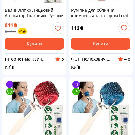
Валик Ляпко Лицьовий
Рум'яна для обличчя
Аплікатор Голковий, Ручний
кремові з аплікатором Lovit
Масажер Для Обличчя та
844
₴
Тіла 3,5 Ag Зелений
116
₴
884
₴
-4%
Купити
Купити
Інтернет-магазин АРГО
ФОП Полюхович Л.Г.
5
4.8
Київ
Київ