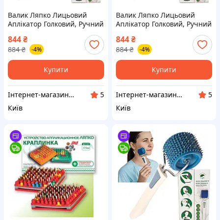
Валик Ляпко Лицьовий
Валик Ляпко Лицьовий
Аплікатор Голковий, Ручний
Аплікатор Голковий, Ручний
Масажер Для Обличчя та
Масажер Для Обличчя та
844
₴
844
₴
Тіла 3,5 Ag Червоний
Тіла 3,5 Ag Помаранчевий
884
₴
884
₴
-4%
-4%
Купити
Купити
Інтернет-магазин «Здорове Життя»
Інтернет-магазин «Здорове Життя»
5
5
Київ
Київ