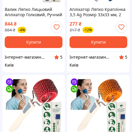
Валик Ляпко Лицьовий
Аплікатор Ляпко Краплінка
Аплікатор Голковий, Ручний
3,5 Ag Розмір 33х33 мм, 2
Масажер Для Обличчя та
шт. — голчастий,
844
₴
277
₴
Тіла 3,5 Ag Помаранчевий
акупунктурний масажер
884
₴
317
₴
-4%
-12%
для обличчя й тіла
Купити
Купити
Інтернет-магазин АРГО
Інтернет-магазин «Здорове Життя»
5
5
Київ
Київ