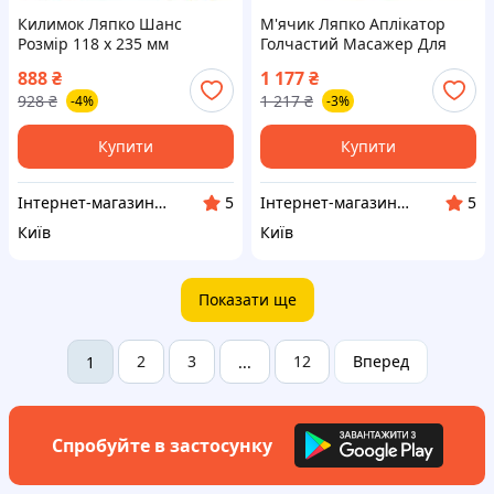
Килимок Ляпко Шанс
М'ячик Ляпко Аплікатор
Розмір 118 х 235 мм
Голчастий Масажер Для
Аплікатор Голчастий
Розвитку Дрібної Моторики,
888
₴
1 177
₴
Масажний Для Спини, Рук,
Су Джок Терапія 4,0 Ag
928
₴
1 217
₴
-4%
-3%
Ніг 6,2 Ag Червоний
Помаранчевий
Купити
Купити
Інтернет-магазин АРГО
Інтернет-магазин АРГО
5
5
Київ
Київ
Показати ще
2
3
12
Вперед
1
...
Спробуйте в застосунку