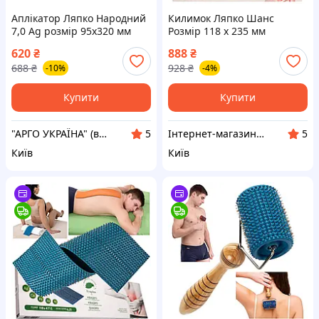
Аплікатор Ляпко Народний
Килимок Ляпко Шанс
7,0 Ag розмір 95х320 мм
Розмір 118 х 235 мм
(для суглобів, хребта, знімає
Аплікатор Голчастий
620
₴
888
₴
біль, остеохондроз)
Масажний Для Спини, Рук,
688
₴
928
₴
-10%
-4%
Ніг 6,2 Ag Синій
Купити
Купити
"АРГО УКРАЇНА" (вітаміни Ad Medicine США, Біоліт, Літовіт, Курунга, Рициніол, Аплікатори ЛЯПКО)
Інтернет-магазин АРГО
5
5
Київ
Київ