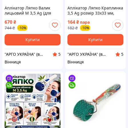
Аплікатор Ляпко Валик
Аплікатор Ляпко Краплинка
лицьовий М 3,5 Ag (для
3,5 Ag розмір 33х33 мм,
обличчя, голови, суглобів,
точковий масаж, для
670
₴
164
₴
пара
масаж, ліфтинг,
обличчя, ліфтинг, зморшки,
744
₴
182
₴
-10%
-10%
мезотерапія, для дітей)
знеболювальний
Купити
Купити
"АРГО УКРАЇНА" (вітаміни Ad Medicine США, Біоліт, Ем Курунга, Літовіт, Аплікатори Ляпко)
"АРГО УКРАЇНА" (вітаміни Ad Medicine США, Біоліт, Ем Курунга, Літовіт, Аплікатори Ляпко)
5
5
Вінниця
Вінниця