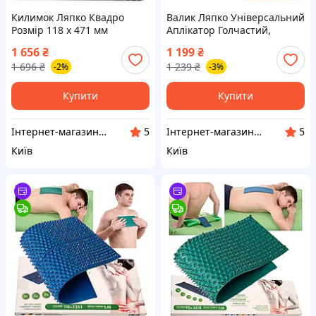
Килимок Ляпко Квадро
Валик Ляпко Універсальний
Розмір 118 х 471 мм
Аплікатор Голчастий,
Аплікатор Голчастий Для
Ручний Масажер Для
1 656
₴
1 199
₴
Хребта, Спини, Ніг 6,2 Ag
Суглобів, Від Целюліту 3,5
1 696
₴
1 239
₴
-2%
-3%
Синій
Ag Синій
Купити
Купити
Інтернет-магазин АРГО
Інтернет-магазин АРГО
5
5
Київ
Київ