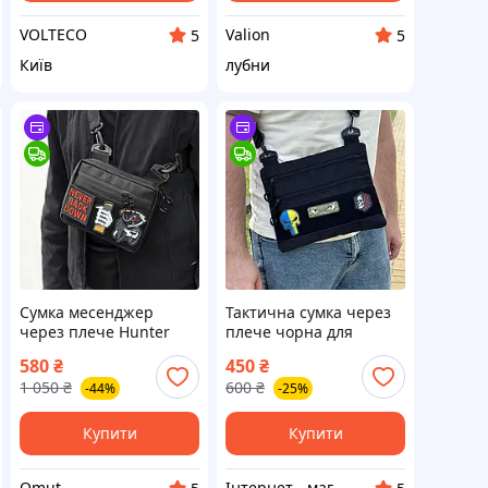
VOLTECO
Valion
5
5
Київ
лубни
Сумка месенджер
Тактична сумка через
через плече Hunter
плече чорна для
Mini Black чорна з
шевронів і патчів
580
₴
450
₴
Оксфорду 1000Д з
1 050
₴
600
₴
-44%
-25%
велкро панеллю для
патчів і шевронів
барсетка тактична
Купити
Купити
Omut
Інтернет - магазин топових товарів. Роздріб/ ОПТ