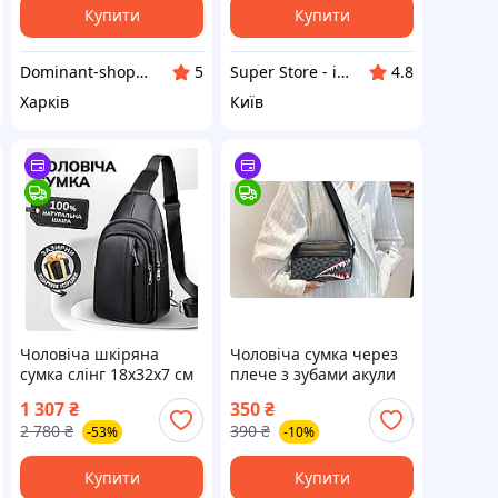
барсетка
Купити
Купити
Dominant-shop.com.ua
Super Store - інтернет магазин вигідних покупок
5
4.8
Харків
Київ
Чоловіча шкіряна
Чоловіча сумка через
сумка слінг 18х32х7 см
плече з зубами акули
/ нагрудний міський
1 307
₴
350
₴
рюкзак через плече,
2 780
₴
390
₴
-53%
-10%
чорний
Купити
Купити