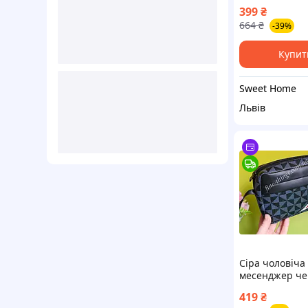
плече чорна 
399
₴
документів та
664
₴
-39%
30×18 см
Купит
Sweet Home
Львів
Сіра чоловіча
месенджер че
плече з зубам
419
₴