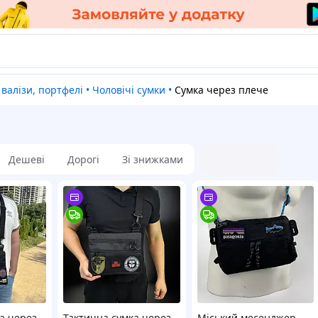
, валізи, портфелі
•
Чоловічі сумки
•
Сумка через плече
Дешеві
Дорогі
Зі знижками
а через
Тактична сумка через
Міський месенджер