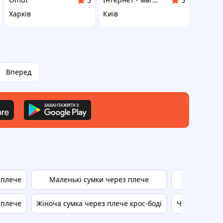
5
5
Харків
Київ
Вперед
 плече
Маленькі сумки через плече
Маленьк
 плече
Жіноча сумка через плече крос-боді
Чоловіча сум