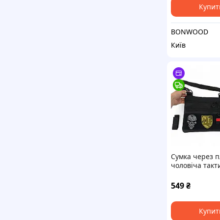
Купит
BONWOOD
Київ
Сумка через 
чоловіча такт
військова з к
барсетка напл
549
₴
чорна
Купит