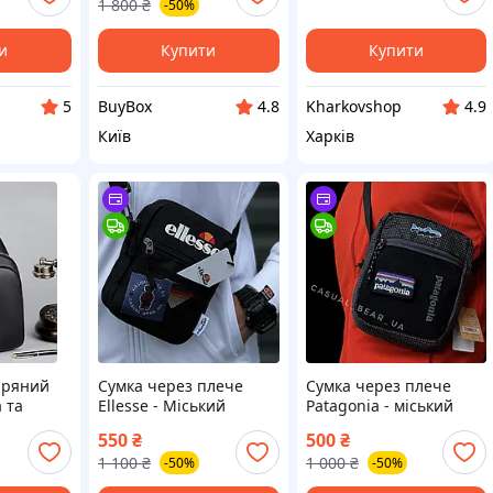
1 800
₴
-50%
через плече Крос-боді
коуч ART051
и
Купити
Купити
BuyBox
Kharkovshop
5
4.8
4.9
Київ
Харків
іряний
Сумка через плече
Сумка через плече
а та
Ellesse - Міський
Patagonia - міський
х32х7 см
месенджер Еліс
Месенджер Патагонія
550
₴
500
₴
к через
барсетка Чорний
Барсетка Чорний
1 100
₴
1 000
₴
-50%
-50%
й