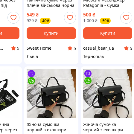
 під
плече військова чорна
Patagonia - Сумка
чі |
для скритого носіння з
через плече Патагонія
549
₴
500
₴
 3
кобурою, чоловіча
барсетка Чорний
929
₴
1 000
₴
-40%
-50%
 Оксфорд
сумка кобура для
документів наплічна
и
Купити
Купити
рнет - магазин топових товарів. Роздріб/ ОПТ
Sweet Home
casual_bear_ua
5
5
5
Львів
Тернопіль
тична
Жіноча сумочка
Жіноча сумочка
ер через
чорний з екошкіри
чорний з екошкіри