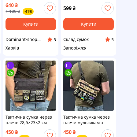
чорна з Оксфорду
Black
640
₴
1000Д з велкро
599
₴
1 100
₴
-41%
панеллю для патчів
месенджер барсетка
Купити
Купити
Dominant-shop.com.ua
Склад сумок
5
5
Харків
Запоріжжя
Тактична сумка через
Тактична сумка через
плече 28,5×23×2 см
плече мультикам з
чорна з липучкою для
липучкою для
450
₴
450
₴
патчів | Sling bag
шевронів | компактна