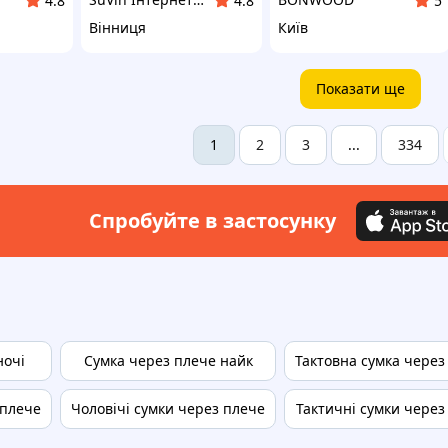
4.8
4.8
5
Вінниця
Київ
Показати ще
2
3
334
1
...
Спробуйте в застосунку
ночі
Сумка через плече найк
Тактовна сумка через
 плече
Чоловічі сумки через плече
Тактичні сумки через