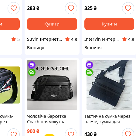
для
стильна сумка через
стильна сумка через
 дрібниць
плече зі
плече зі
283
₴
325
₴
шкірозамінника для
шкірозамінника для
дівчини
дівчини
и
Купити
Купити
SuVin Інтернет-магазин
InterVin Интернет-магазин
5
4.8
4.8
Вінниця
Вінниця
 сумка-
Чоловіча барсетка
Тактична сумка через
рез
Coach прямокутна
плече, сумка для
и акули
чорна Маленька сумка
шевронів
900
₴
Коач з монограмою
430
₴