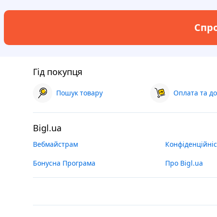
Спро
Гід покупця
Пошук товару
Оплата та до
Bigl.ua
Вебмайстрам
Конфіденційніс
Бонусна Програма
Про Bigl.ua