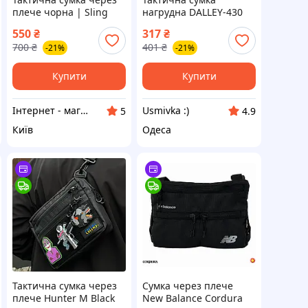
плече чорна | Sling
нагрудна DALLEY-430
bag з липучкою під
чорна військова сумка
550
₴
317
₴
патчі
через плече сумка,
700
₴
401
₴
-21%
-21%
армійські сумки DALLEY
Купити
Купити
Інтернет - магазин топових товарів. Роздріб/ ОПТ
Usmivka :)
5
4.9
Київ
Одеса
Тактична сумка через
Сумка через плече
плече Hunter M Black
New Balance Cordura