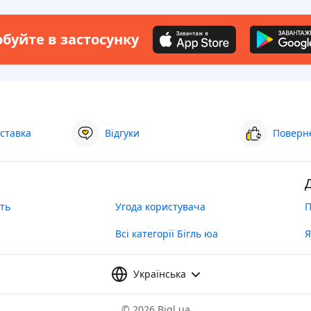
буйте в застосунку
ставка
Відгуки
Поверне
ть
Угода користувача
П
Всі категорії Бігль юа
Я
Українська
©
2026 Bigl.ua