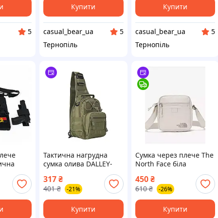
и
Купити
Купити
casual_bear_ua
casual_bear_ua
5
5
5
Тернопіль
Тернопіль
плече
Тактична нагрудна
Сумка через плече The
ична
сумка олива DALLEY-
North Face біла
обурою,
426 військова сумка
317
₴
450
₴
ічна,
через плече сумка
401
₴
610
₴
-21%
-26%
армійська сумки через
плече
и
Купити
Купити