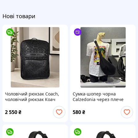
Нові товари
Чоловічий рюкзак Coach,
Сумка-шопер чорна
чоловічий рюкзак Коач
Calzedonia через плече
(універсальна, велика)
2 550
₴
580
₴