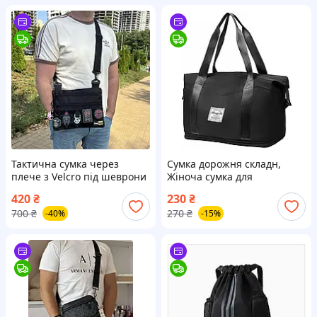
Тактична сумка через
Сумка дорожня складн,
плече з Velcro під шеврони
Жіноча сумка для
і патчі | Чорна сумка з 3
подорожей чорна, Сумка
420
₴
230
₴
відділеннями, Оксфорд
спортивна жіноча
700
₴
270
₴
-40%
-15%