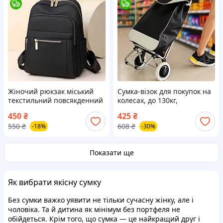
Жіночий рюкзак міський
Сумка-візок для покупок на
текстильний повсякденний
колесах, до 130кг,
класичний чорний
95х35х30см, Чорна / Тачка
450
₴
425
₴
молодіжний стильний
кравчучка / Двоколісна
550
₴
608
₴
-18%
-30%
прогулянковий
тачка
Показати ще
Як вибрати якісну сумку
Без сумки важко уявити не тільки сучасну жінку, але і
чоловіка. Та й дитина як мінімум без портфеля не
обійдеться. Крім того, що сумка — це найкращий друг і