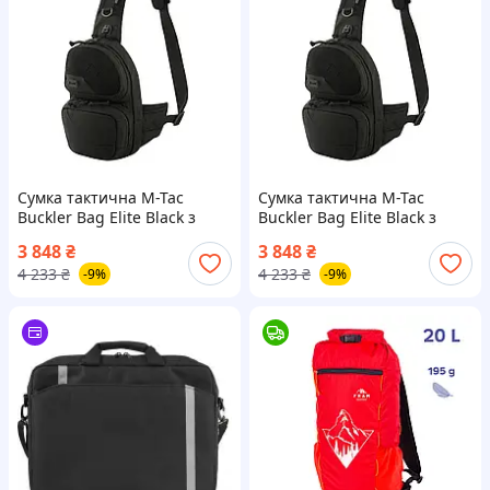
Сумка тактична M-Tac
Сумка тактична M-Tac
Buckler Bag Elite Black з
Buckler Bag Elite Black з
відділенням для
відділенням для
3 848
₴
3 848
₴
прихованого носіння зброї
прихованого носіння зброї
4 233
₴
4 233
₴
-9%
-9%
MOLLE Cordura [2046-liht]
MOLLE Cordura 2046-DS