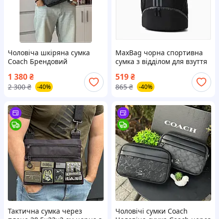
Чоловіча шкіряна сумка
MaxBag чорна спортивна
Coach Брендовий
сумка з відділом для взуття
месенджер Coach Сумка
1 380
₴
519
₴
Coach чоловіча шкіряний
2 300
₴
865
₴
-40%
-40%
месенджер і сумка сoach
Тактична сумка через
Чоловічі сумки Coach