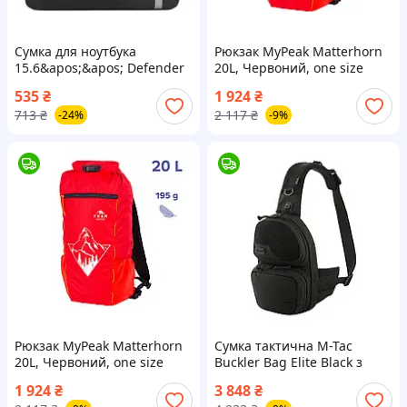
Сумка для ноутбука
Рюкзак MyPeak Matterhorn
15.6&apos;&apos; Defender
20L, Червоний, one size
Shiny чорна
[3116-liht]
535
₴
1 924
₴
713
₴
2 117
₴
-24%
-9%
Рюкзак MyPeak Matterhorn
Сумка тактична M-Tac
20L, Червоний, one size
Buckler Bag Elite Black з
3116-DS
відділенням для
1 924
₴
3 848
₴
прихованого носіння зброї