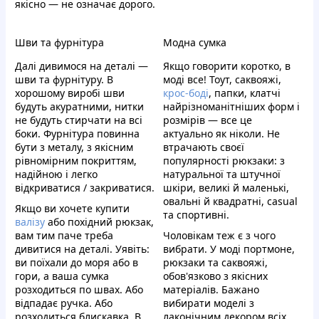
якісно — не означає дорого.
Шви та фурнітура
Модна сумка
Далі дивимося на деталі —
Якщо говорити коротко, в
шви та фурнітуру. В
моді все! Тоут, саквояжі,
хорошому виробі шви
крос-боді
, папки, клатчі
будуть акуратними, нитки
найрізноманітніших форм і
не будуть стирчати на всі
розмірів — все це
боки. Фурнітура повинна
актуально як ніколи. Не
бути з металу, з якісним
втрачають своєї
рівномірним покриттям,
популярності рюкзаки: з
надійною і легко
натуральної та штучної
відкриватися / закриватися.
шкіри, великі й маленькі,
овальні й квадратні, casual
Якщо ви хочете купити
та спортивні.
валізу
або похідний рюкзак,
вам тим паче треба
Чоловікам теж є з чого
дивитися на деталі. Уявіть:
вибрати. У моді портмоне,
ви поїхали до моря або в
рюкзаки та саквояжі,
гори, а ваша сумка
обов'язково з якісних
розходиться по швах. Або
матеріалів. Бажано
відпадає ручка. Або
вибирати моделі з
розходиться блискавка. В
лаконічним декором всіх