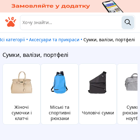
Всі категорії
•
Аксесуари та прикраси
•
Сумки, валізи, портфелі
Сумки, валізи, портфелі
жіночі
міські та
сумки та
сумочки і
спортивні
чоловічі сумки
рюкзаки
клатчі
рюкзаки
ноутбу