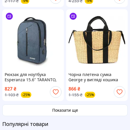
2 117
₴
4 233
₴
-9%
-9%
MOLLE Cordura (2046-vart)
Рюкзак для ноутбука
Чорна плетена сумка
Esperanza 15.6" TARANTO,
George у вигляді кошика
gray (ET196)
827
₴
866
₴
1 103
₴
1 155
₴
-25%
-25%
Показати ще
Популярні товари