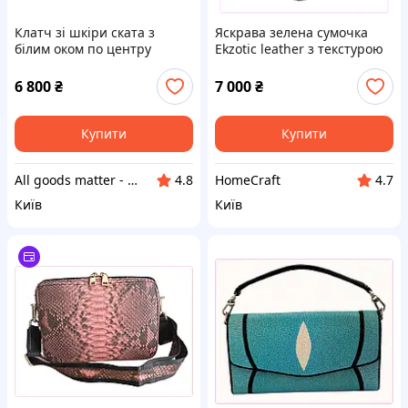
Клатч зі шкіри ската з
Яскрава зелена сумочка
білим оком по центру
Ekzotic leather з текстурою
фуксія, 8P724149KP
луски змії 8X7M241H51
6 800
₴
7 000
₴
Купити
Купити
All goods matter - актуальные товары на каждый день
HomeCraft
4.8
4.7
Київ
Київ