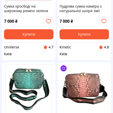
Сумка кросбоді на
Пудрова сумка-камера з
широкому ремені зелена
натуральної шкіри змії
натуральний пітон
23х18х9.5 см, 84T972X74
TK87M24151
7 000
₴
7 000
₴
Купити
Купити
UniVerse
Kinetic
4.7
4.8
Київ
Київ