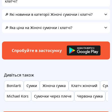
клатчі?
🔎 Які новинки в категорії Жіночі сумочки і клатчі?
🔎 Яка ціна на Жіночі сумочки і клатчі?
Спробуйте в застосунку
Дивіться також
Bonilarti
Сумки
Жіноча сумка
Клатч жіночий
Сумк
Michael Kors
Сумочки через плече
Червона сумка
С