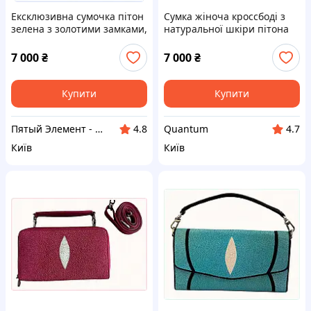
Ексклюзивна сумочка пітон
Сумка жіноча кроссбоді з
зелена з золотими замками,
натуральної шкіри пітона
8724151MK
Ekzotic Leather пудрова
рожева (snc 01) 84TB97B274
7 000
₴
7 000
₴
Купити
Купити
Пятый Элемент - всё, что вам нужно
Quantum
4.8
4.7
Київ
Київ