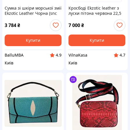
Сумка зі шкіри морської змії
Кросбоді Ekzotic leather з
Ekzotic Leather Чорна (snc
луски пітона червона 22,5
10_1) X849717P5
см 872T4T152
3 784
₴
7 000
₴
Купити
Купити
BalluMBA
VilnaKasa
4.9
4.7
Київ
Київ