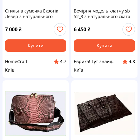
Стильна сумочка Екзотік
Вечірня модель клатчу sb
Лезер з натурального
52_3 з натурального ската
пітона Таїланд, 849P72B74
H84972A07
7 000
₴
6 450
₴
Купити
Купити
HomeCraft
Еврика! Тут знайдеться все!
4.7
4.8
Київ
Київ