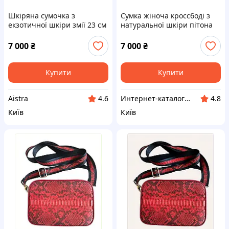
Шкіряна сумочка з
Сумка жіноча кроссбоді з
екзотичної шкіри змії 23 см
натуральної шкіри пітона
рожева, 84KBT97274
Ekzotic Leather пудрова
рожева (snc 01) 849727H4T
7 000
₴
7 000
₴
Купити
Купити
Aistra
Интернет-ка​талог ски​д​​ок "ХО-РО-ШО!"
4.6
4.8
Київ
Київ