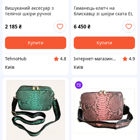
Вишуканий аксесуар з
Гаманець-клатч на
телячої шкіри ручної
блискавці зі шкіри ската EL
роботи 8497143EB
M8C49720B7
2 185
₴
6 450
₴
Купити
Купити
TehnoHub
Інтернет-магазин NeonLemon
4.8
4.9
Київ
Київ