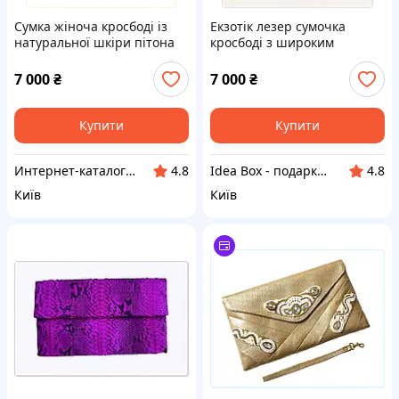
Сумка жіноча кросбоді із
Екзотік лезер сумочка
натуральної шкіри пітона
кросбоді з широким
Ekzotic leather 22,5x15,5x7,5
ременем червона
см Червоний (snc05)
8724T15A2
7 000
₴
7 000
₴
8BE724152P
Купити
Купити
Интернет-ка​талог ски​д​​ок "ХО-РО-ШО!"
Idea Box - подарки для всей семьи
4.8
4.8
Київ
Київ