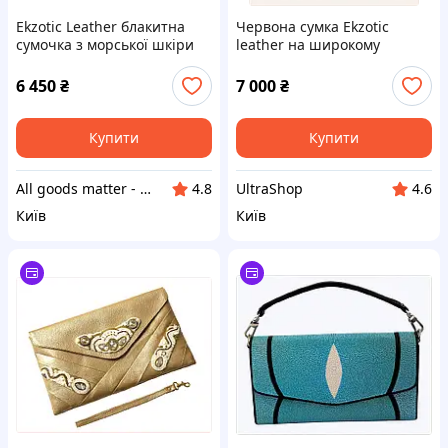
Ekzotic Leather блакитна
Червона сумка Ekzotic
сумочка з морської шкіри
leather на широкому
XX8497207
плечовому ремені 3 см
C872415P2
6 450
₴
7 000
₴
Купити
Купити
All goods matter - актуальные товары на каждый день
UltraShop
4.8
4.6
Київ
Київ