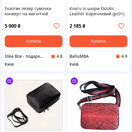
Екзотик лезер сумочка-
Клатч зі шкіри Ekzotic
конверт на магнітній
Leather Коричневий (pc01)
застібці, 87XA24104P
84971HK43
5 000
₴
2 185
₴
Купити
Купити
Idea Box - подарки для всей семьи
BalluMBA
4.8
4.9
Київ
Київ