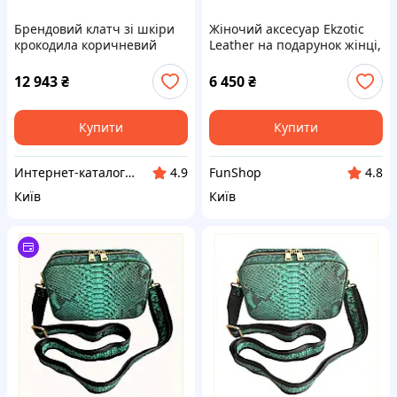
Брендовий клатч зі шкіри
Жіночий аксесуар Ekzotic
крокодила коричневий
Leather на подарунок жінці,
оригінал 8K497P142
8P497207MB
12 943
₴
6 450
₴
Купити
Купити
Интер​нет-ка​т​ал​​ог ски​​д​ок "МОДНИК"
FunShop
4.9
4.8
Київ
Київ