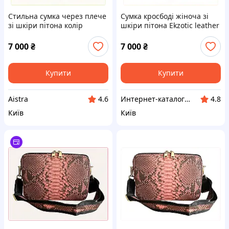
Стильна сумка через плече
Сумка кросбоді жіноча зі
зі шкіри пітона колір
шкіри пітона Ekzotic leather
смарагдовий 8K72E4151
22,5x15,5x7,5 см Зелений
(snc04) P8724151P
7 000
₴
7 000
₴
Купити
Купити
Aistra
Интернет-ка​талог ски​д​​ок "ХО-РО-ШО!"
4.6
4.8
Київ
Київ