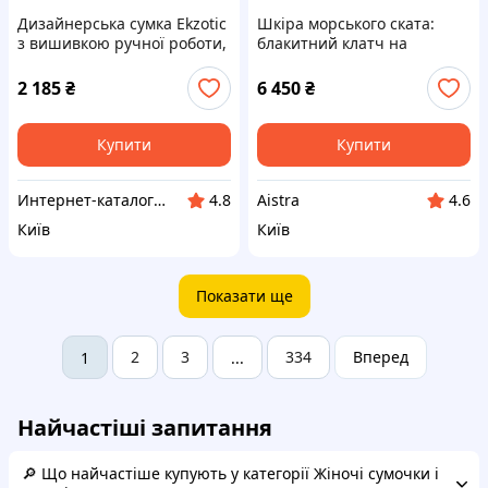
Дизайнерська сумка Ekzotic
Шкіра морського ската:
з вишивкою ручної роботи,
блакитний клатч на
849714X3C
блискавці, 8EEX497207
2 185
₴
6 450
₴
Купити
Купити
Интернет-ка​талог ски​д​​ок "ХО-РО-ШО!"
Aistra
4.8
4.6
Київ
Київ
Показати ще
2
3
334
Вперед
1
...
Найчастіші запитання
🔎 Що найчастіше купують у категорії Жіночі сумочки і