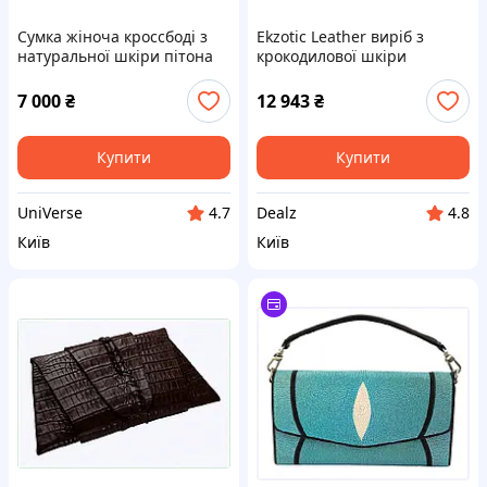
Сумка жіноча кроссбоді з
Ekzotic Leather виріб з
натуральної шкіри пітона
крокодилової шкіри
Ekzotic Leather пудрова
преміум якості 8KC497E142
рожева (snc 01) 84T972P74B
7 000
₴
12 943
₴
Купити
Купити
UniVerse
Dealz
4.7
4.8
Київ
Київ