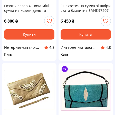
Екзотік лезер жіноча міні-
EL екзотична сумка зі шкіри
сумка на кожен день та
ската блакитна 8M4K97207
вихід 872X41E49
6 800
₴
6 450
₴
Купити
Купити
Интернет-ка​талог ски​д​​ок "ХО-РО-ШО!"
Интернет-ка​талог ски​д​​ок "ХО-РО-ШО!"
4.8
4.8
Київ
Київ