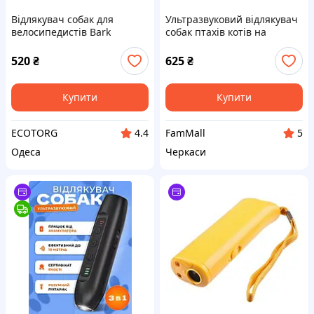
Відлякувач собак для
Ультразвуковий відлякувач
велосипедистів Bark
собак птахів котів на
Stopper VG24245
сонячній батареї
520
₴
625
₴
Купити
Купити
ECOTORG
FamMall
4.4
5
Одеса
Черкаси