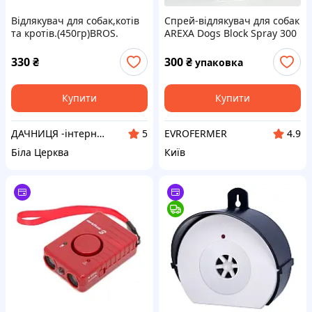
Відлякувач для собак,котів
Спрей-відлякувач для собак
та кротів.(450гр)BROS.
AREXA Dogs Block Spray 300
мл
330
₴
300
₴
упаковка
Купити
Купити
ДАЧНИЦЯ -інтернет магазин.
EVROFERMER
5
4.9
Біла Церква
Київ