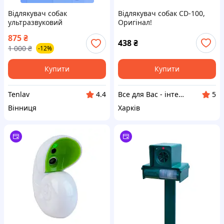
Відлякувач собак
Відлякувач собак CD-100,
ультразвуковий
Оригінал!
акумуляторний потужний
875
₴
професійний з USB
438
₴
1 000
₴
-12%
ліхтариком і батарейкою в
комплекті для захисту
дорослих
Купити
Купити
Tenlav
Все для Вас - інтернет магазин товарів для дому, спорту та відпочинку
4.4
5
Вінниця
Харків