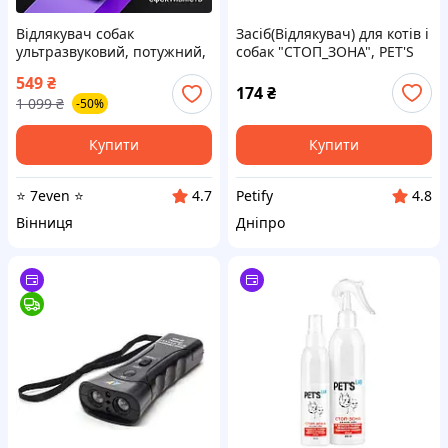
Відлякувач собак
Засіб(Відлякувач) для котів і
ультразвуковий, потужний,
собак "СТОП_ЗОНА", PET'S
пристрій для
LAB,300 мл
549
₴
дресирування, ультразвук
174
₴
1 099
₴
-50%
для собак та тварин,
акумуляторний, XY-500
Купити
Купити
⭐ 7even ⭐
Petify
4.7
4.8
Вінниця
Дніпро