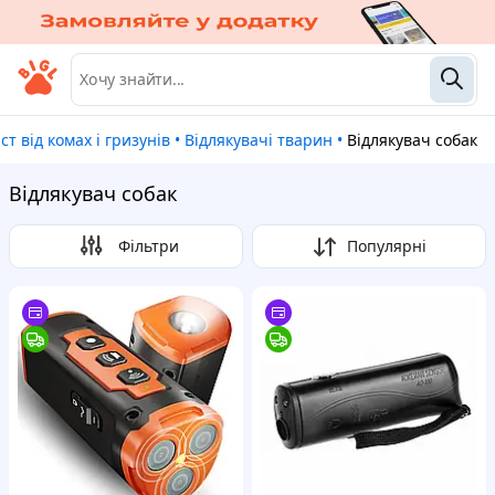
ист від комах і гризунів
•
Відлякувачі тварин
•
Відлякувач собак
Відлякувач собак
Фільтри
Популярні