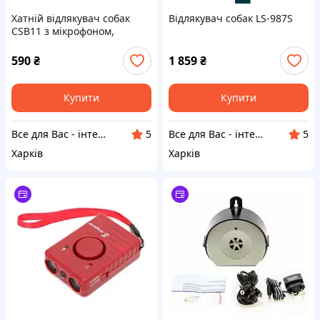
Хатній відлякувач собак
Відлякувач собак LS-987S
CSB11 з мікрофоном,
антилай
590
₴
1 859
₴
Купити
Купити
Все для Вас - інтернет магазин товарів для дому, спорту та відпочинку
Все для Вас - інтернет магазин товарів для дому, спорту та відпочинку
5
5
Харків
Харків