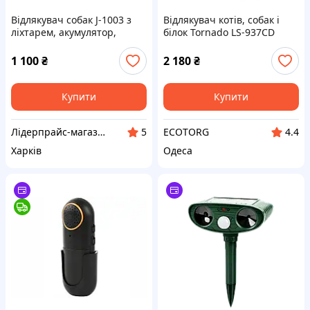
Відлякувач собак J-1003 з
Відлякувач котів, собак і
ліхтарем, акумулятор,
білок Tornado LS-937CD
оригінал!
1 100
₴
2 180
₴
Купити
Купити
Лідерпрайс-магазин товарів для дому, здоров'я, спорту та відпочинку №1. Liderprice.uaprom.net
ECOTORG
5
4.4
Харків
Одеса