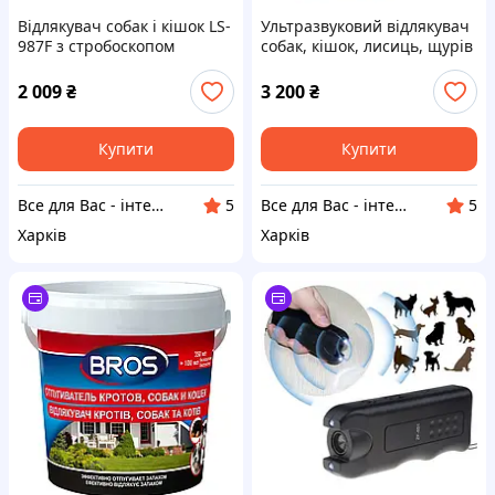
Відлякувач собак і кішок LS-
Ультразвуковий відлякувач
987F з стробоскопом
собак, кішок, лисиць, щурів
Weitech WK 0100, Бельгія,
акумулятор USB
2 009
₴
3 200
₴
Купити
Купити
Все для Вас - інтернет магазин товарів для дому, спорту та відпочинку
Все для Вас - інтернет магазин товарів для дому, спорту та відпочинку
5
5
Харків
Харків