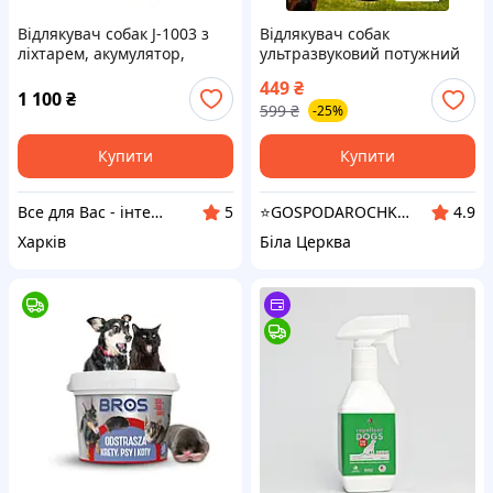
Відлякувач собак J-1003 з
Відлякувач собак
ліхтарем, акумулятор,
ультразвуковий потужний
оригінал!
акумуляторний
449
₴
професійний USB з
1 100
₴
599
₴
-25%
ліхтариком портативний
ручний засіб Repeller
Купити
Купити
Все для Вас - інтернет магазин товарів для дому, спорту та відпочинку
⭐️GOSPODAROCHKA⭐️
5
4.9
Харків
Біла Церква