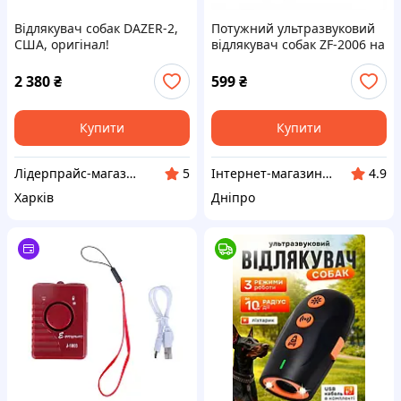
Відлякувач собак DAZER-2,
Потужний ультразвуковий
США, оригінал!
відлякувач собак ZF-2006 на
акумуляторі
2 380
₴
599
₴
Купити
Купити
Лідерпрайс-магазин товарів для дому, здоров'я, спорту та відпочинку №1. Liderprice.uaprom.net
Інтернет-магазин «Gadgetarium»
5
4.9
Харків
Дніпро