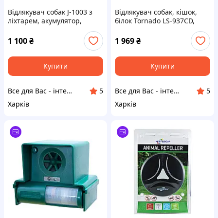
Відлякувач собак J-1003 з
Відлякувач собак, кішок,
ліхтарем, акумулятор,
білок Tornado LS-937CD,
оригінал!
оригінал!!
1 100
₴
1 969
₴
Купити
Купити
Все для Вас - інтернет магазин товарів для дому, спорту та відпочинку
Все для Вас - інтернет магазин товарів для дому, спорту та відпочинку
5
5
Харків
Харків