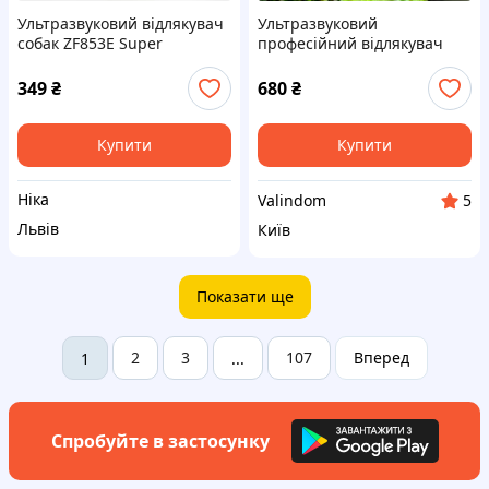
Ультразвуковий відлякувач
Ультразвуковий
собак ZF853E Super
професійний відлякувач
Ultrasonic Dog Chaser із
собак з ліхтариком
ліхтариком засіб від собак
Ultrasonic Dog Repeller PU
349
₴
680
₴
захист
70/ 8669
Купити
Купити
Ніка
Valindom
5
Львів
Київ
Показати ще
2
3
107
Вперед
1
...
Спробуйте в застосунку