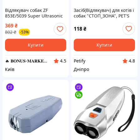
Відлякувач собак ZF
Засіб(Відлякувач) для котів і
853E/5039 Super Ultrasonic
собак "СТОП_ЗОНА", PET'S
Dog Chaser, Ультразвуковий
LAB,150 мл
369
₴
відлякувач тварин із
118
₴
802
₴
-53%
ліхтариком
Купити
Купити
🔥 𝐁𝐎𝐍𝐔𝐒-𝐌𝐀𝐑𝐊𝐄𝐓 🔥 – Трендові товари по найкращім цінам
Petify
4.5
4.8
Київ
Дніпро