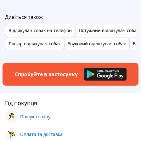
Дивіться також
Відлякувач собак на телефон
Потужний відлякувач собак 
Ліхтар відлякувач собак
Звуковий відлякувач собак
Від
Спробуйте в застосунку
Гід покупця
Пошук товару
Оплата та доставка