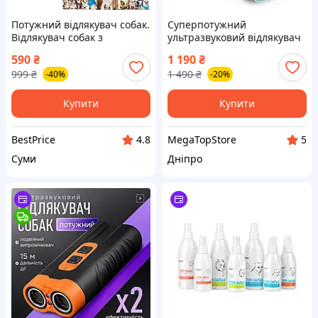
Потужний відлякувач собак.
Суперпотужний
Відлякувач собак з
ультразвуковий відлякувач
ліхтариком. Ультразвуковий
собак ХР30 (Black) радіус до
590
₴
1 190
₴
відлякувач собак. Пристрій
15м, ліхтар, 3 режима, на
999
₴
1 490
₴
-40%
-20%
для відлякування собак
акамуляторі
Купити
Купити
BestPrice
MegaTopStore
4.8
5
Суми
Дніпро