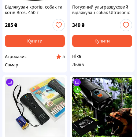
Відлякувач кротів, собак та
Потужний ультразвуковий
котів Bros, 450 г
відлякувач собак Ultrasonic
ZF-851, засіб від собак,
пугач для собак
285
₴
349
₴
Купити
Купити
Ніка
Агрооазис
5
Львів
Самар