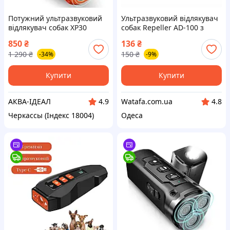
Потужний ультразвуковий
Ультразвуковий відлякувач
відлякувач собак XP30
собак Repeller AD-100 з
акумуляторний із 3
ліхтариком, чорний
850
₴
136
₴
випромінювачами та
1 290
₴
150
₴
-34%
-9%
дальністю до 15 м
Купити
Купити
АКВА-ІДЕАЛ
Watafa.com.ua
4.9
4.8
Черкассы (Індекс 18004)
Одеса