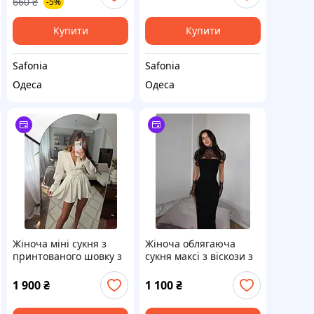
660
₴
-5%
Купити
Купити
Safonia
Safonia
Одеса
Одеса
Жіноча міні сукня з
Жіноча облягаюча
принтованого шовку з
сукня максі з віскози з
довгим рукавом SF
мереживом коміром та
0210
декоративними
1 900
₴
1 100
₴
манжетами SF 0210