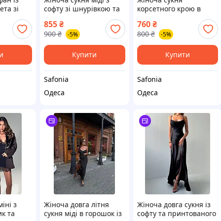
ета зі
софту зі шнурівкою та
корсетного крою в
210
відкритими плечима SF
горошок із супер софту
855
₴
760
₴
0210
з відкритими плечима
900
₴
800
₴
-5%
-5%
SF 0210
и
Купити
Купити
Safonia
Safonia
Одеса
Одеса
іні з
Жіноча довга літня
Жіноча довга сукня із
к та
сукня міді в горошок із
софту та принтованого