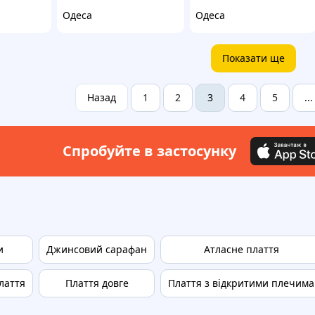
Одеса
Одеса
Показати ще
Назад
1
2
4
5
3
...
Спробуйте в застосунку
и
Джинсовий сарафан
Атласне плаття
лаття
Плаття довге
Плаття з відкритими плечима