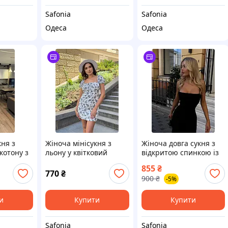
Safonia
Safonia
Одеса
Одеса
кня з
Жіноча мінісукня з
Жіноча довга сукня з
котону з
льону у квітковий
відкритою спинкою із
иною та
принт з короткими
тканини софт на
855
₴
ою
рукавами та
бретелях SF 0210
770
₴
900
₴
-5%
0210
підкладкою SF 0210
и
Купити
Купити
Safonia
Safonia