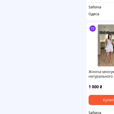
Safonia
Одеса
Жіноча мінісу
натурального 
відкритою сп
багатошаров
1 000
₴
спідницею SF 
Купит
Safonia