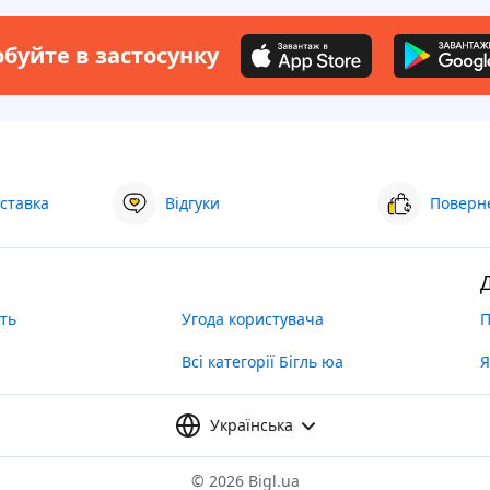
буйте в застосунку
ставка
Відгуки
Поверне
ть
Угода користувача
П
Всі категорії Бігль юа
Я
Українська
©
2026 Bigl.ua