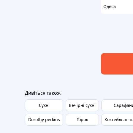
Одеса
Дивіться також
Сукні
Вечірні сукні
Сарафан
Dorothy perkins
Горох
Коктейльне п