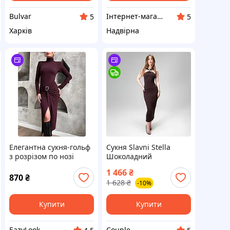
Bulvar
Інтернет-магазин "Styleone"
5
5
Харків
Надвірна
Елегантна сукня-гольф
Сукня Slavni Stella
з розрізом по нозі
Шоколадний
джерсі 42-46
1 466
₴
870
₴
1 628
₴
-10%
Купити
Купити
EazyLook
Couple