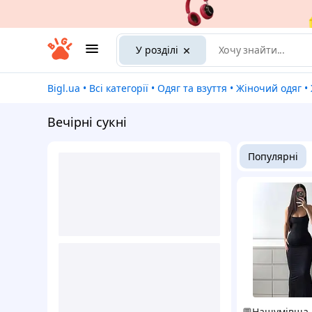
У розділі
Bigl.ua
•
Всі категорії
•
Одяг та взуття
•
Жіночий одяг
•
Вечірні сукні
Популярні
💬Нашумівша 