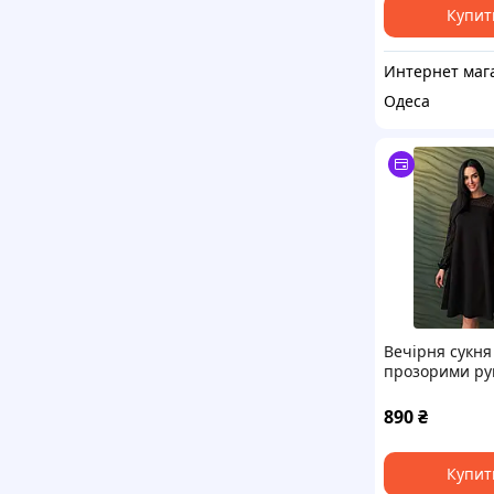
Купит
Одеса
Вечірня сукня
прозорими ру
Sofira
890
₴
Купит