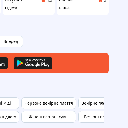
4.5
5
Одеса
Рівне
Вперед
і міді
Червоне вечірнє плаття
Вечірнє плаття для ваг
в підлогу
Жіночі вечірні сукні
Вечірні плаття осінь 