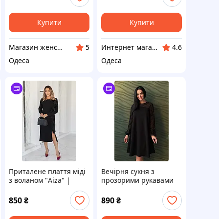
Купити
Купити
Магазин женской одежды ImennoTo
Интернет магазин "Frau"
5
4.6
Одеса
Одеса
Приталене плаття міді
Вечірня сукня з
з воланом "Aiza" |
прозорими рукавами
Норма і батал
Sofira
850
₴
890
₴