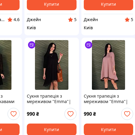
и
Купити
Купити
Интернет магазин "Frau"
Джейн
Джейн
4.6
5
5
Київ
Київ
 з
Сукня трапеція з
Сукня трапеція з
кавами
мереживом "Emma"|
мереживом "Emma"|
Батал
Норма і батал
990
₴
990
₴
и
Купити
Купити