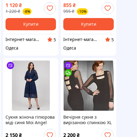
шовк
шлейфом мікродайвінг
1 120
₴
855
₴
1 220
₴
955
₴
-8%
-10%
Купити
Купити
Інтернет-магазин Oksannen
Інтернет-магазин Oksannen
5
5
Одеса
Одеса
Сукня жіноча гіпюрова
Вечірня сукня з
міді синя Moi Angel
вирізаною спинкою XL
XXL Leo Guj
2 150
₴
2 200
₴