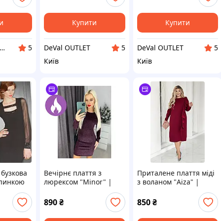
и
Купити
Купити
тернет-магазин Oksannen
DeVal OUTLET
DeVal OUTLET
5
5
5
Київ
Київ
 бузкова
Вечірнє плаття з
Приталене плаття міді
спинкою
люрексом "Minor" |
з воланом "Aiza" |
Розпродаж моделі
Батал
890
₴
850
₴