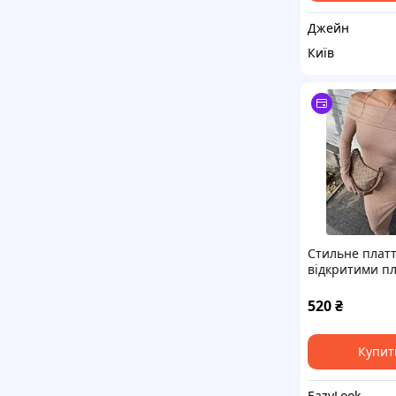
Джейн
Київ
Стильне платт
відкритими п
ангора рубчик
520
₴
Купит
EazyLook