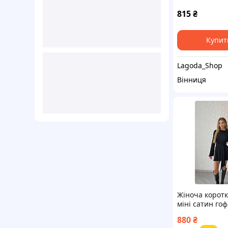
815
₴
Купит
Lagoda_Shop
Вінниця
Жіноча коротк
міні сатин го
880
₴