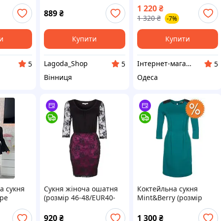
мереживом
подвійний шовк,
1 220
₴
святкове вечірнє
889
₴
1 320
₴
-7%
плаття міді
и
Купити
Купити
Lagoda_Shop
Інтернет-магазин Oksannen
5
5
5
Вінниця
Одеса
а сукня
Сукня жіноча ошатня
Коктейльна сукня
фре
(розмір 46-48/EUR40-
Mint&Berry (розмір
42) чорно-червона
42/EUR36/S) зелена
920
₴
1 300
₴