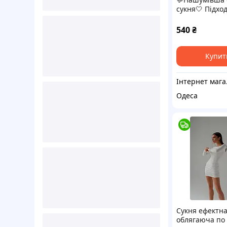
сукня🤍 Підхо
всі сезони 😍 
моделює фігур
540
₴
Купит
Інт
Одеса
Сукня ефектна
облягаюча по 