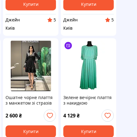
Купити
Купити
Джейн
Джейн
5
5
Київ
Київ
Ошатне чорне плаття
Зелене вечірнє плаття
з манжетом зі стразів
з накидкою
2 600
₴
4 129
₴
Купити
Купити