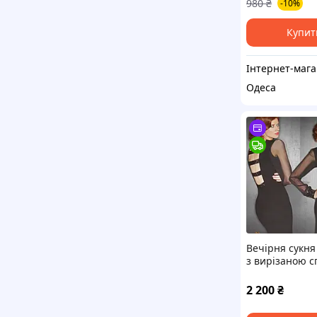
980
₴
-10%
Купит
Ін
Одеса
Вечірня сукня
з вирізаною 
XL XXL Leo Guj
2 200
₴