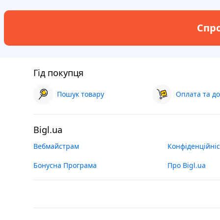
Спро
Гід покупця
Пошук товару
Оплата та до
Bigl.ua
Вебмайстрам
Конфіденційніс
Бонусна Програма
Про Bigl.ua