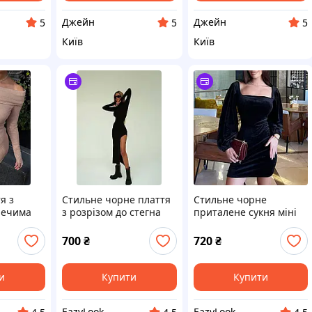
Джейн
Джейн
5
5
5
Київ
Київ
я з
Стильне чорне плаття
Стильне чорне
лечима
з розрізом до стегна
приталене сукня міні
 42-46
рубчик 42-44, 44-46
велюр 42-44, 46-48
700
₴
720
₴
и
Купити
Купити
EazyLook
EazyLook