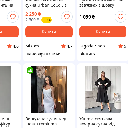
дить на
сукня Urban CoCo L з
зав'язках з шовку
ідеально
довгим рукавом V-
Армані
2 250
₴
у🔥
подібним вирізом
1 099
₴
2 500
₴
-10%
еластична вечірня
святкова сукня для
осені
и
Купити
Купити
ернет магазин MODA
MixBox
Lagoda_Shop
4.6
4.7
5
Івано-Франківськ
Вінниця
 міні
Вишукана сукня міді
Жіноча святкова
фігурі
шовк Premium з
вечірня сукня міді