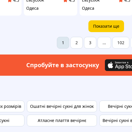
4.5
4.5
4.5
Одеса
Одеса
Показати ще
2
3
102
1
...
Спробуйте в застосунку
их розмірів
Ошатні вечірні сукні для жінок
Вечірні сукн
сукні
Атласне плаття вечірнє
Вечірні сукні 