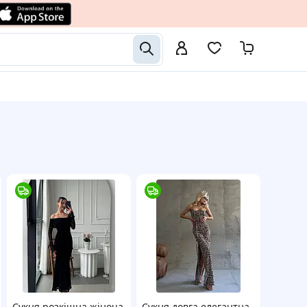
Сукня розкішна жіноча
Сукня довга елегантна