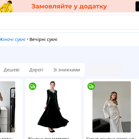
Жіночі сукні
•
Вечірні сукні
Дешеві
Дорогі
Зі знижками
«гола»
Жіноча оксамитова
Сукня жіноча максі на