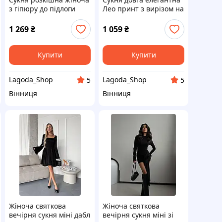
з гіпюру до підлоги
Лео принт з вирізом на
ніжці
1 269
₴
1 059
₴
Купити
Купити
Lagoda_Shop
Lagoda_Shop
5
5
Вінниця
Вінниця
Жіноча святкова
Жіноча святкова
вечірня сукня міні дабл
вечірня сукня міні зі