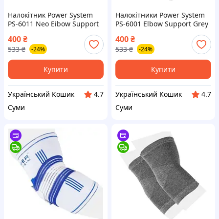
Налокітник Power System
Налокітники Power System
PS-6011 Neo Eibow Support
PS-6001 Elbow Support Grey
Black/Red (1шт.) M
(2шт.) L
400
₴
400
₴
533
₴
533
₴
-24%
-24%
Купити
Купити
Український Кошик
Український Кошик
4.7
4.7
Суми
Суми