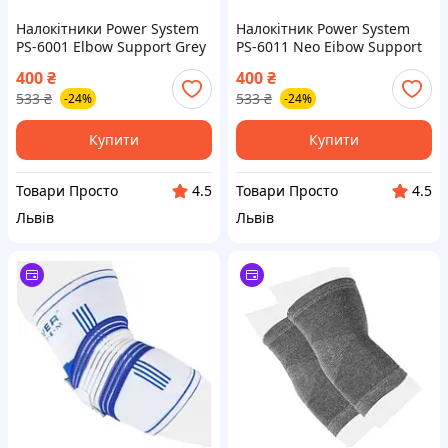
Налокітники Power System
Налокітник Power System
PS-6001 Elbow Support Grey
PS-6011 Neo Eibow Support
(2шт.) M
Black/Red (1шт.) M
400
₴
400
₴
533
₴
533
₴
-24%
-24%
Купити
Купити
Товари Просто
Товари Просто
4.5
4.5
Львів
Львів