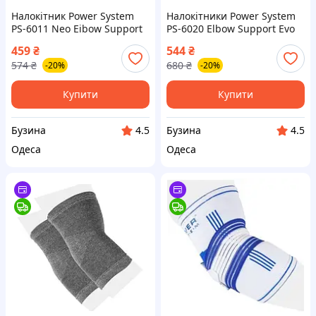
Налокітник Power System
Налокітники Power System
PS-6011 Neo Eibow Support
PS-6020 Elbow Support Evo
Black/Red (1шт.) M buzyna
Black/Orange (пара) L
459
₴
544
₴
buzyna
574
₴
680
₴
-20%
-20%
Купити
Купити
Бузина
Бузина
4.5
4.5
Одеса
Одеса