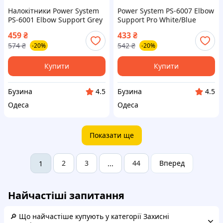
Налокітники Power System
Power System PS-6007 Elbow
PS-6001 Elbow Support Grey
Support Pro White/Blue
(пара) M buzyna
(1шт.) L/XL buzyna
459
₴
433
₴
574
₴
542
₴
-20%
-20%
Купити
Купити
Бузина
Бузина
4.5
4.5
Одеса
Одеса
Показати ще
2
3
44
Вперед
1
...
Найчастіші запитання
🔎 Що найчастіше купують у категорії Захисні