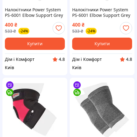
Налокітники Power System
Налокітники Power System
PS-6001 Elbow Support Grey
PS-6001 Elbow Support Grey
(2шт.) M
(2шт.) L
400
₴
400
₴
533
₴
533
₴
-24%
-24%
Купити
Купити
Дім і Комфорт
Дім і Комфорт
4.8
4.8
Київ
Київ