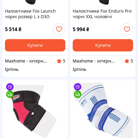
Налокітники Fox Launch
Налокітники Fox Enduro Pro
чорні розмір L з D3O
чорні XXL чоловічі
захистом
велосипедні
5 514
₴
5 994
₴
Купити
Купити
Maxhome - інтернет магазин
Maxhome - інтернет магазин
5
5
Ірпінь
Ірпінь