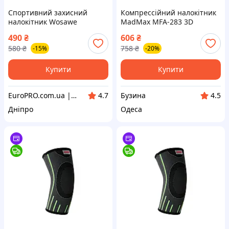
Спортивний захисний
Компрессійний налокітник
налокітник Wosawe
MadMax MFA-283 3D
Compressive elbow support
490
₴
606
₴
Dark grey/Neon green S
580
₴
758
₴
-15%
-20%
buzyna
Купити
Купити
EuroPRO.com.ua | Побутова Техніка з Європи
Бузина
4.7
4.5
Дніпро
Одеса