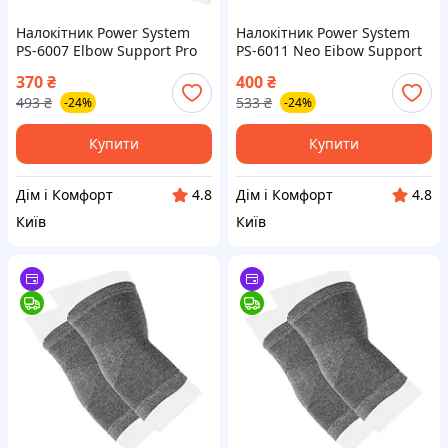
Налокітник Power System
Налокітник Power System
PS-6007 Elbow Support Pro
PS-6011 Neo Eibow Support
White/Blue (1шт.) L/XL
Black/Red (1шт.) M
370
₴
400
₴
493
₴
533
₴
-24%
-24%
Купити
Купити
Дім і Комфорт
Дім і Комфорт
4.8
4.8
Київ
Київ