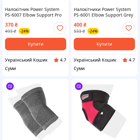
Налокітник Power System
Налокітники Power System
PS-6007 Elbow Support Pro
PS-6001 Elbow Support Grey
White/Blue (1шт.) L/XL
(2шт.) M
370
₴
400
₴
493
₴
533
₴
-24%
-24%
Купити
Купити
Український Кошик
Український Кошик
4.7
4.7
Суми
Суми