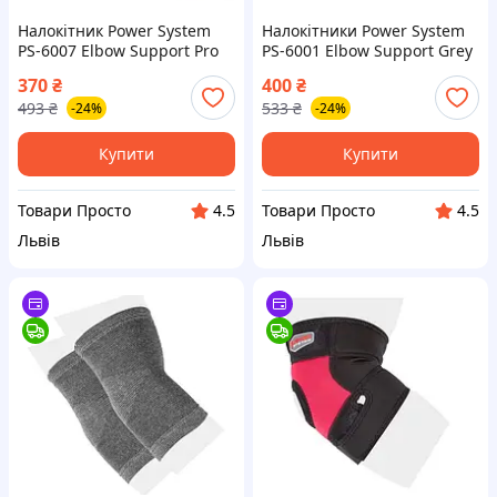
Налокітник Power System
Налокітники Power System
PS-6007 Elbow Support Pro
PS-6001 Elbow Support Grey
White/Blue (1шт.) L/XL
(2шт.) L
370
₴
400
₴
493
₴
533
₴
-24%
-24%
Купити
Купити
Товари Просто
Товари Просто
4.5
4.5
Львів
Львів