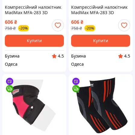
Компрессійний налокітник
Компрессійний налокітник
MadMax MFA-283 3D
MadMax MFA-283 3D
Compressive elbow support
Compressive elbow support
606
₴
606
₴
Dark grey/Neon green (1шт.)
Dark grey/Neon green (1шт.)
758
₴
758
₴
-20%
-20%
L buzyna
M buzyna
Купити
Купити
Бузина
Бузина
4.5
4.5
Одеса
Одеса