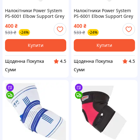
Налокітники Power System
Налокітники Power System
PS-6001 Elbow Support Grey
PS-6001 Elbow Support Grey
(2шт.) M
(2шт.) L
400
₴
400
₴
533
₴
533
₴
-24%
-24%
Купити
Купити
Щоденна Покупка
Щоденна Покупка
4.5
4.5
Суми
Суми