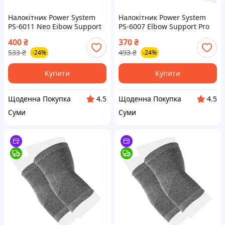
Налокітник Power System
Налокітник Power System
PS-6011 Neo Eibow Support
PS-6007 Elbow Support Pro
Black/Red (1шт.) M
White/Blue (1шт.) L/XL
400
₴
370
₴
533
₴
493
₴
-24%
-24%
Купити
Купити
Щоденна Покупка
Щоденна Покупка
4.5
4.5
Суми
Суми