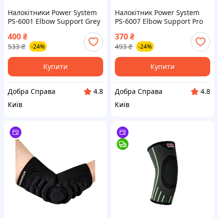
Налокітники Power System
Налокітник Power System
PS-6001 Elbow Support Grey
PS-6007 Elbow Support Pro
(2шт.) M
White/Blue (1шт.) L/XL
400
₴
370
₴
533
₴
493
₴
-24%
-24%
Купити
Купити
Добра Справа
Добра Справа
4.8
4.8
Київ
Київ