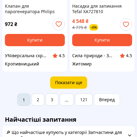
Клапан для
Насадка для запикання
парогенератора Philips
Tefal XA727810
423902274701 Jiayin JYPC-3
4 548
₴
25W 220-240V
972
₴
4 775
₴
-4%
Купити
Купити
УNіверсальна скринька
Сила природи - Здорова Родина
4.5
4.5
Кропивницький
Житомир
Показати ще
2
3
121
Вперед
1
...
Найчастіші запитання
🔎 Що найчастіше купують у категорії Запчастини для