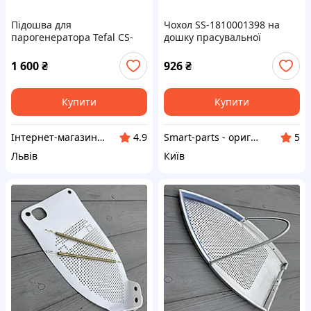
Підошва для
Чохол SS-1810001398 на
парогенератора Tefal CS-
дошку прасувальної
00129471
системи Tefal
1 600
₴
926
₴
Купити
Купити
Інтернет-магазин "Vylka"
Smart-parts - оригінальні запчастини до побутової техніки
4.9
5
Львів
Київ