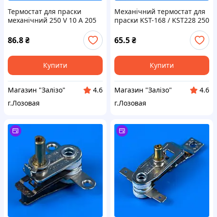
Термостат для праски
Механічний термостат для
механічний 250 V 10 A 205
праски KST-168 / KST228 250
°C KST811
V 16 A T250 190 °C
86.8
₴
65.5
₴
Купити
Купити
Магазин "Залізо"
Магазин "Залізо"
4.6
4.6
г.Лозовая
г.Лозовая