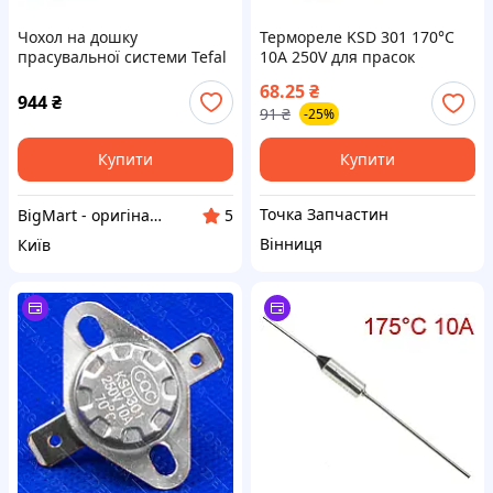
Чохол на дошку
Термореле KSD 301 170°C
прасувальної системи Tefal
10A 250V для прасок
SS-1810001398
обігрівачів захист від
68.25
₴
перегріву — біметалевий
944
₴
91
₴
-25%
термостат
Купити
Купити
Точка Запчастин
BigMart - оригінальні запчастини для побутової техніки та смартфонів
5
Вінниця
Київ