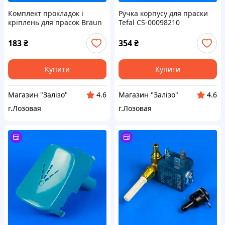
Комплект прокладок і
Ручка корпусу для праски
кріплень для прасок Braun
Tefal CS-00098210
67050929
183
₴
354
₴
Купити
Купити
Магазин "Залізо"
Магазин "Залізо"
4.6
4.6
г.Лозовая
г.Лозовая