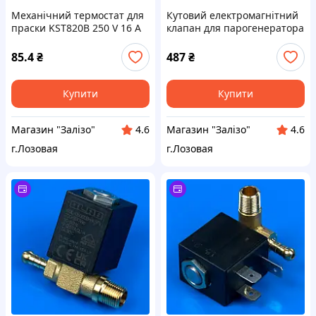
Механічний термостат для
Кутовий електромагнітний
праски KST820B 250 V 16 A
клапан для парогенератора
95 °C
праски 1/8" (правий вихід)
85.4
₴
487
₴
Купити
Купити
Магазин "Залізо"
Магазин "Залізо"
4.6
4.6
г.Лозовая
г.Лозовая