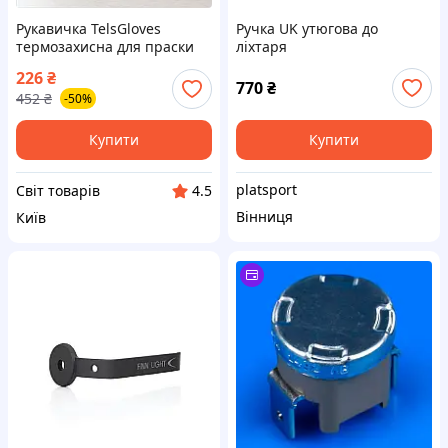
Рукавичка TelsGloves
Ручка UK утюгова до
термозахисна для праски
ліхтаря
та відпарювання одягу
226
₴
блакитна зручна та
770
₴
452
₴
-50%
безпечна
Купити
Купити
platsport
Cвіт товарів
4.5
Вінниця
Київ