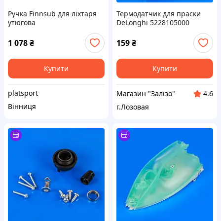
Ручка Finnsub для ліхтаря
Термодатчик для праски
утюгова
DeLonghi 5228105000
1 078
₴
159
₴
Купити
Купити
platsport
Магазин "Залізо"
4.6
Вінниця
г.Лозовая