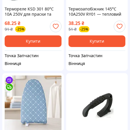
Термореле KSD 301 80°C
Термозапобіжник 145°C
10A 250V для праски та
10А250V RY01 — тепловий
обігрівача — біметалевий
захист побутових приладів
68.25
₴
38.25
₴
тепловий захист
91
₴
51
₴
-25%
-25%
Купити
Купити
Точка Запчастин
Точка Запчастин
Вінниця
Вінниця