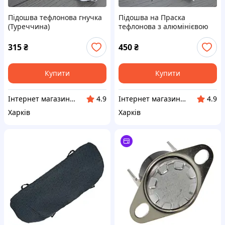
Підошва тефлонова гнучка
Підошва на Праска
(Туреччина)
тефлонова з алюмінієвою
рамкою STB 200
(Туреччина)
315
₴
450
₴
Купити
Купити
Інтернет магазин " Люверс "
Інтернет магазин " Люверс "
4.9
4.9
Харків
Харків