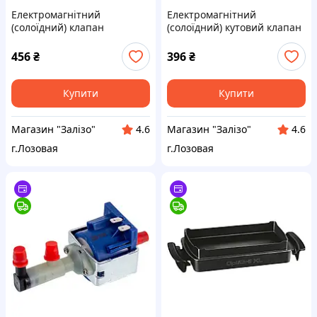
Електромагнітний
Електромагнітний
(солоїдний) клапан
(солоїдний) кутовий клапан
парогенератора 1/8"
парогенератора 1/8"
прямий
456
₴
396
₴
Купити
Купити
Магазин "Залізо"
Магазин "Залізо"
4.6
4.6
г.Лозовая
г.Лозовая