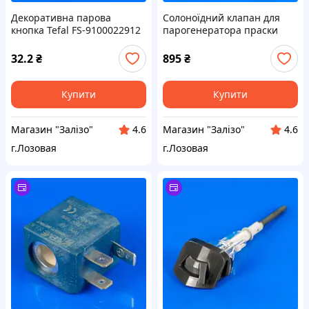
Декоративна парова
Солоноїдний клапан для
кнопка Tefal FS-9100022912
парогенератора праски
для праски
Tefal CS-00145974
32.2
₴
895
₴
Купити
Купити
Магазин "Залізо"
Магазин "Залізо"
4.6
4.6
г.Лозовая
г.Лозовая