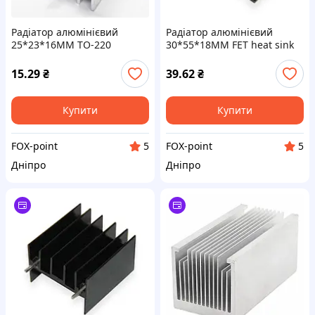
Радіатор алюмінієвий
Радіатор алюмінієвий
25*23*16MM TO-220
30*55*18MM FET heat sink
aluminum heat sink (with
pin)
15.29
₴
39.62
₴
Купити
Купити
FOX-point
FOX-point
5
5
Дніпро
Дніпро