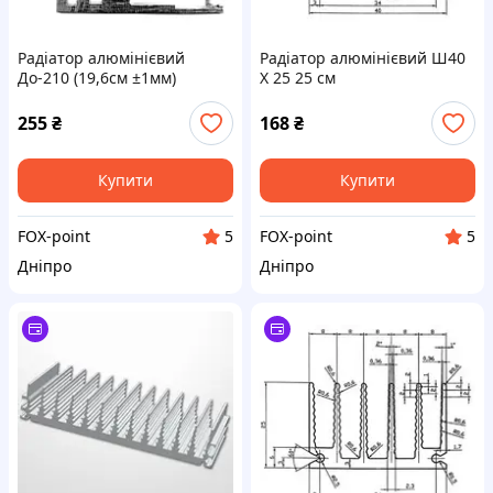
Радіатор алюмінієвий
Радіатор алюмінієвий Ш40
До-210 (19,6см ±1мм)
Х 25 25 см
255
₴
168
₴
Купити
Купити
FOX-point
FOX-point
5
5
Дніпро
Дніпро