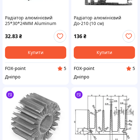
Радіатор алюмінієвий
Радіатор алюмінієвий
25*30*24MM Aluminum
До-210 (10 см)
heat sink (with pin)
32.83
₴
136
₴
Купити
Купити
FOX-point
FOX-point
5
5
Дніпро
Дніпро