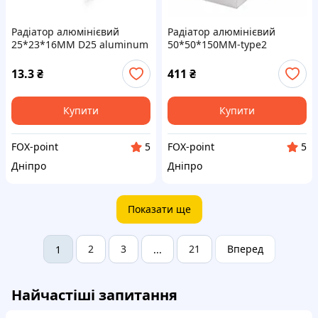
Радіатор алюмінієвий
Радіатор алюмінієвий
25*23*16MM D25 aluminum
50*50*150MM-type2
heat sink 2-pin
aluminum heat sink
13.3
₴
411
₴
Купити
Купити
FOX-point
FOX-point
5
5
Дніпро
Дніпро
Показати ще
2
3
21
Вперед
1
...
Найчастіші запитання