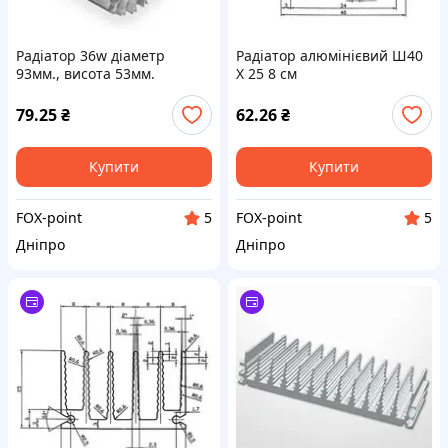
Радіатор 36w діаметр
Радіатор алюмінієвий Ш40
93мм., висота 53мм.
Х 25 8 см
79.25
₴
62.26
₴
Купити
Купити
FOX-point
FOX-point
5
5
Дніпро
Дніпро