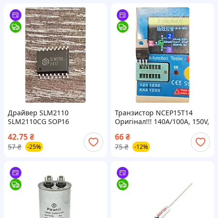
Драйвер SLM2110
Транзистор NCEP15T14
SLM2110CG SOP16
Оригінал!!! 140A/100A, 150V,
MOSFET корпус TO-220
42.75
₴
66
₴
57
₴
75
₴
-25%
-12%