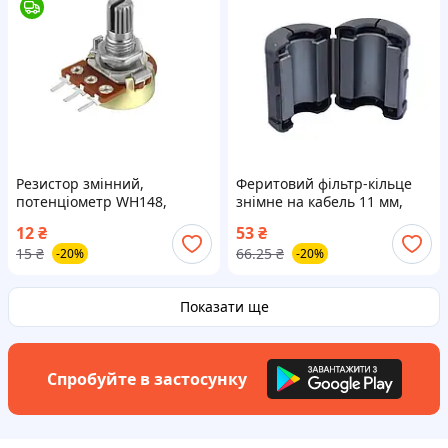
Резистор змінний,
Феритовий фільтр-кільце
потенціометр WH148,
знімне на кабель 11 мм,
10кОм
придушення перешкод,
12
₴
53
₴
захист електроніки EVT
15
₴
66.25
₴
-20%
-20%
Показати ще
Спробуйте в застосунку