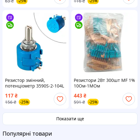
63
₴
116
₴
-25%
-25%
Резистор змінний,
Резистори 2Вт 300шт MF 1%
потенціометр 3590S-2-104L
10Ом-1МОм
100кОм багатооборотний
117
₴
443
₴
156
₴
591
₴
-25%
-25%
Показати ще
Популярні товари