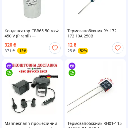
Конденсатор CBB65 50 мкФ
Термозапобіжник RY-172
450 V (Piranil) —
172 10А 250В
металізований,
320
₴
12
₴
алюмінієвий корпус, для
371
₴
25
₴
-13%
-52%
кондиціонерів і
компресорів – пуско-робочі
Mannesnann професійний
Термозапобіжник RH01-115