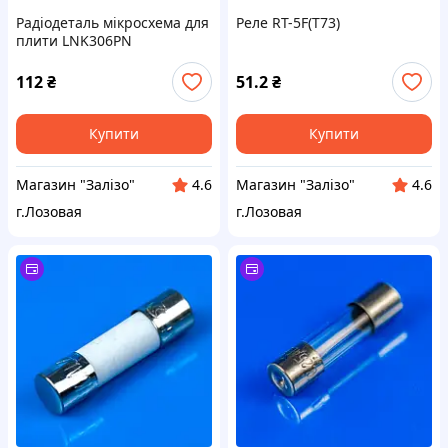
Радіодеталь мікросхема для
Реле RT-5F(T73)
плити LNK306PN
112
₴
51.2
₴
Купити
Купити
Магазин "Залізо"
Магазин "Залізо"
4.6
4.6
г.Лозовая
г.Лозовая