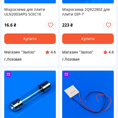
Мікросхема для плити
Мікросхема 2QR2280Z для
ULN2003APG SOIC16
плити DIP-7
16.6
₴
223
₴
Купити
Купити
Магазин "Залізо"
Магазин "Залізо"
4.6
4.6
г.Лозовая
г.Лозовая