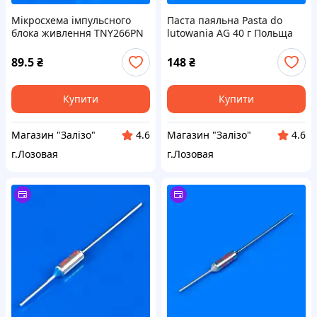
Мікросхема імпульсного
Паста паяльна Pasta do
блока живлення TNY266PN
lutowania AG 40 г Польща
89.5
₴
148
₴
Купити
Купити
Магазин "Залізо"
Магазин "Залізо"
4.6
4.6
г.Лозовая
г.Лозовая