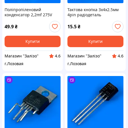
Поліпропіленовий
Тактова кнопка 3x4x2.5мм
конденсатор 2,2mf 275V
4pin радіодеталь
±10% радіодеталь
49.9
₴
15.5
₴
Купити
Купити
Магазин "Залізо"
Магазин "Залізо"
4.6
4.6
г.Лозовая
г.Лозовая