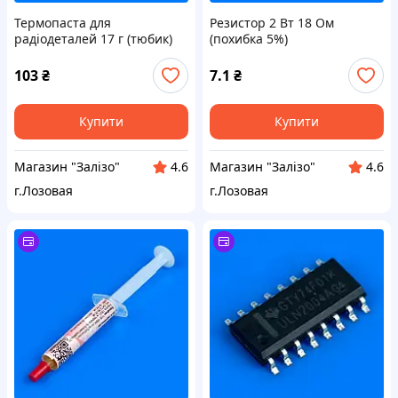
Термопаста для
Резистор 2 Вт 18 Ом
радіодеталей 17 г (тюбик)
(похибка 5%)
103
₴
7.1
₴
Купити
Купити
Магазин "Залізо"
Магазин "Залізо"
4.6
4.6
г.Лозовая
г.Лозовая