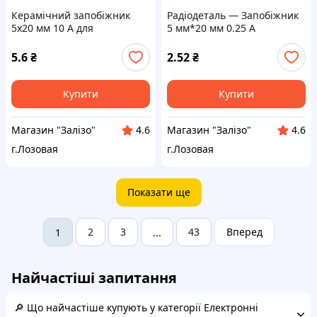
Керамічний запобіжник
Радіодеталь — Запобіжник
5x20 мм 10 А для
5 мм*20 мм 0.25 А
радіодеталей
5.6
₴
2.52
₴
Купити
Купити
Магазин "Залізо"
Магазин "Залізо"
4.6
4.6
г.Лозовая
г.Лозовая
Показати ще
2
3
43
Вперед
1
...
Найчастіші запитання
🔎 Що найчастіше купують у категорії Електронні