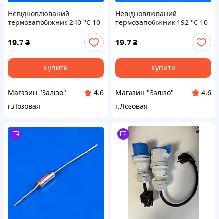
Невідновлюваний
Невідновлюваний
термозапобіжник 240 °C 10
термозапобіжник 192 °C 10
A 250 V
A 250 V
19.7
₴
19.7
₴
Купити
Купити
Магазин "Залізо"
Магазин "Залізо"
4.6
4.6
г.Лозовая
г.Лозовая