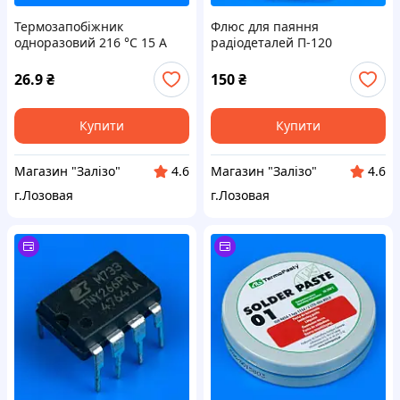
Термозапобіжник
Флюс для паяння
одноразовий 216 °C 15 A
радіодеталей П-120
250 V для плити
26.9
₴
150
₴
Купити
Купити
Магазин "Залізо"
Магазин "Залізо"
4.6
4.6
г.Лозовая
г.Лозовая