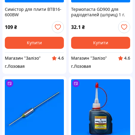
Симістор для плити BTB16-
Термопаста GD900 для
600BW
радіодеталей (шприц) 1 г.
109
₴
32.1
₴
Купити
Купити
Магазин "Залізо"
Магазин "Залізо"
4.6
4.6
г.Лозовая
г.Лозовая