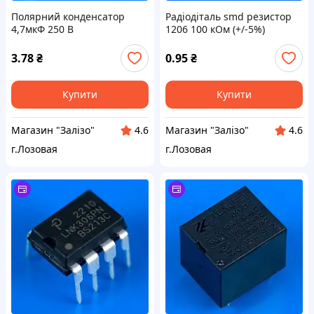
Полярний конденсатор
Радіодіталь smd резистор
4,7мкФ 250 В
1206 100 кОм (+/-5%)
3.78
₴
0.95
₴
Купити
Купити
Магазин "Залізо"
Магазин "Залізо"
4.6
4.6
г.Лозовая
г.Лозовая