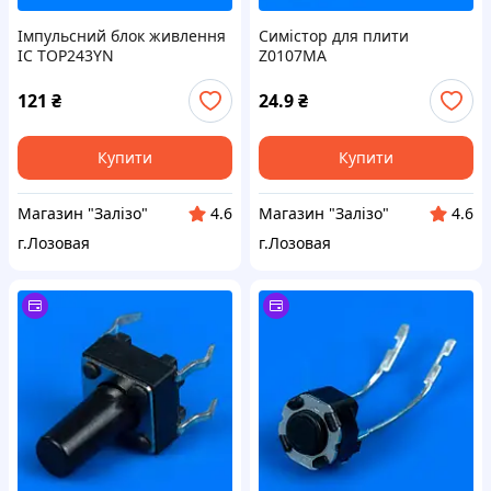
Імпульсний блок живлення
Симістор для плити
IC TOP243YN
Z0107MA
121
₴
24.9
₴
Купити
Купити
Магазин "Залізо"
Магазин "Залізо"
4.6
4.6
г.Лозовая
г.Лозовая