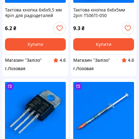
Тактова кнопка 6x6x9,5 мм
Тактова кнопка 6x6x5мм
4pin для радіодеталей
2pin TS06TI-050
6.2
₴
9.3
₴
Купити
Купити
Магазин "Залізо"
Магазин "Залізо"
4.6
4.6
г.Лозовая
г.Лозовая