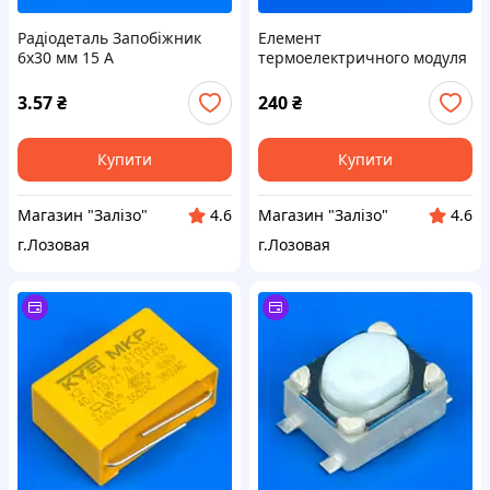
Радіодеталь Запобіжник
Елемент
6x30 мм 15 А
термоелектричного модуля
TEC1-12706
3.57
₴
240
₴
Купити
Купити
Магазин "Залізо"
Магазин "Залізо"
4.6
4.6
г.Лозовая
г.Лозовая