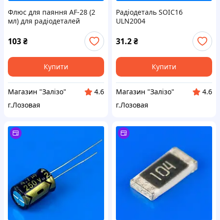
Флюс для паяння AF-28 (2
Радіодеталь SOIC16
мл) для радіодеталей
ULN2004
103
₴
31.2
₴
Купити
Купити
Магазин "Залізо"
Магазин "Залізо"
4.6
4.6
г.Лозовая
г.Лозовая