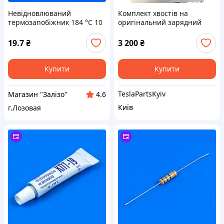
Невідновлюваний
Комплект хвостів на
термозапобіжник 184 °C 10
оригінальний зарядний
A 250 V
пристрій Тесла
19.7
₴
3 200
₴
Купити
Купити
TeslaPartsKyiv
Магазин "Залізо"
4.6
Київ
г.Лозовая