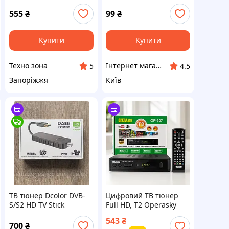
приймач для
цифрового ТВ
555
₴
99
₴
Купити
Купити
Техно зона
Інтернет магазин «Tovara.net»
5
4.5
Запоріжжя
Київ
ТВ тюнер Dcolor DVB-
Цифровий ТВ тюнер
S/S2 HD TV Stick
Full HD, Т2 Operasky
OP-307, Чорний /
543
₴
Ефірний приймач
700
₴