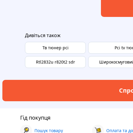
Дивіться також
Тв тюнер pci
Pci tv т
Rtl2832u r820t2 sdr
Широкосмугови
Спро
Гід покупця
Пошук товару
Оплата та до