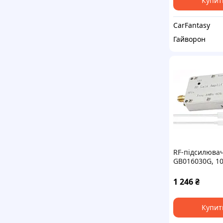
Купит
CarFantasy
Гайворон
RF-підсилювач
GB016030G, 10
підсилення 30 
C, 5 В
1 246
₴
Купит