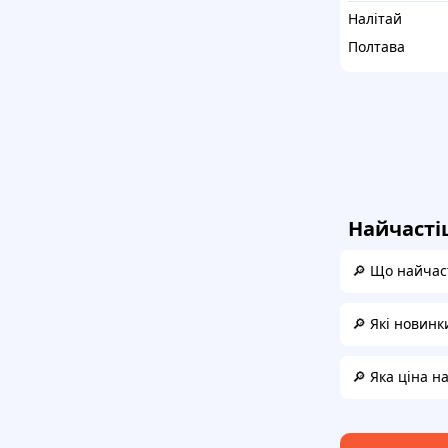
Налітай
Полтава
Найчасті
🔎 Що найчас
🔎 Які новинк
🔎 Яка ціна 