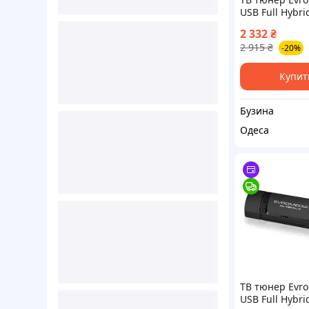
USB Full Hybrid
HD buzyna
2 332
₴
2 915
₴
-20%
Купит
Бузина
Одеса
ТВ тюнер Evr
USB Full Hybrid