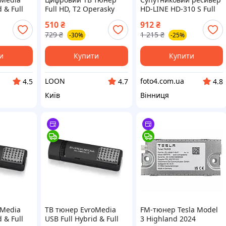
 & Full
Full HD, Т2 Operasky
HD-LINE HD-310 S Full
OP-307, Чорний /
HD 1080p DVB-S2
510
₴
912
₴
Ефірний приймач
(HDMI, SCART, 2xUSB,
729
₴
1 215
₴
-30%
-25%
ресивер для
PVR, DiSEqC)
телевізора /
Телевізійна приставка
и
Купити
Купити
з Wi-Fi
LOON
foto4.com.ua
4.5
4.7
4.8
Київ
Вінниця
oMedia
ТВ тюнер EvroMedia
FM-тюнер Tesla Model
 & Full
USB Full Hybrid & Full
3 Highland 2024