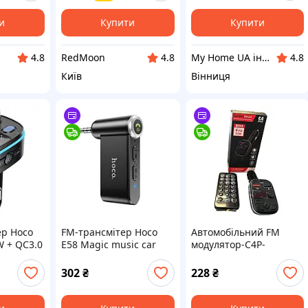
риставка
и
Купити
Купити
RedMoon
My Home UA інтернет магазин товарів для дому
4.8
4.8
4.8
Київ
Вінниця
ер Hoco
FM-трансмітер Hoco
Автомобільний FM
W + QC3.0
E58 Magic music car
модулятор-С4Р-
smitter
AUX BT receiver Black
BLASKAR
302
₴
228
₴