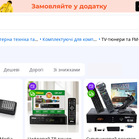
ерна техніка та ПЗ
•
Комплектуючі для комп'ютерної техніки
•
TV-тюнери та F
Дешеві
Дорогі
Зі знижками
oMedia
Цифровий ТВ тюнер
Супутниковий ресивер