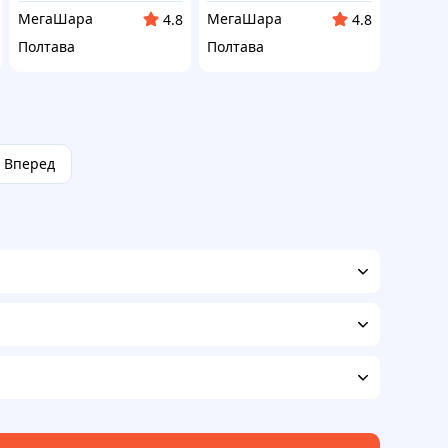
МегаШара
МегаШара
4.8
4.8
Полтава
Полтава
Вперед