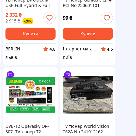
USB Full Hybrid & Full
PCI No 250601101
HD berlin
2 332
₴
99
₴
2 915
₴
-20%
Купити
Купити
BERLIN
Інтернет магазин «Tovara.net»
4.8
4.5
Львів
Київ
DVB-Т2 Operasky OP-
TV тюнер World Vision
307, TV тюнер Т2
T62A No 241012162