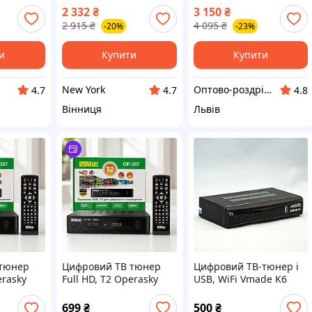
HD newyork
(1852817-00-E)
2 332
₴
3 150
₴
(оригінал, б/в)
2 915
₴
4 095
₴
-20%
-23%
и
Купити
Купити
New York
Оптово-роздрібний інтернет-магазин "NicePrice"
4.7
4.7
4.8
Вінниця
Львів
 тюнер
Цифровий ТВ тюнер
Цифровий ТВ-тюнер і
erasky
Full HD, Т2 Operasky
USB, WiFi Vmade K6
й /
OP-307, Чорний /
FULL HD 1080P
мач
Ефірний приймач
Англійська мова
699
₴
500
₴