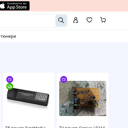
M-тюнери
ТВ тюнер EvroMedia
TV тюнер Genius LR214