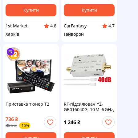
Купити
Купити
1st Market
CarFantasy
4.8
4.7
Харків
Гайворон
Приставка тюнер Т2
RF-підсилювач YZ-
GB016040G, 10 M–6 GHz,
підсилення 40 dB, Type-
736
₴
C, 5 В
1 246
₴
865
₴
-15%