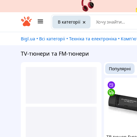
В категорії
Bigl.ua
•
Всі категорії
•
Техніка та електроніка
•
Комп'ют
TV-тюнери та FM-тюнери
Популярні
ТВ тюнер Evr