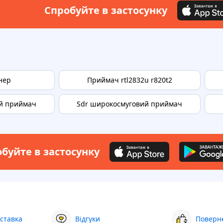
Спробуйте в застосунку
юнер
Приймач rtl2832u r820t2
й приймач
Sdr широкосмуговий приймач
буйте в застосунку
ставка
Відгуки
Поверне