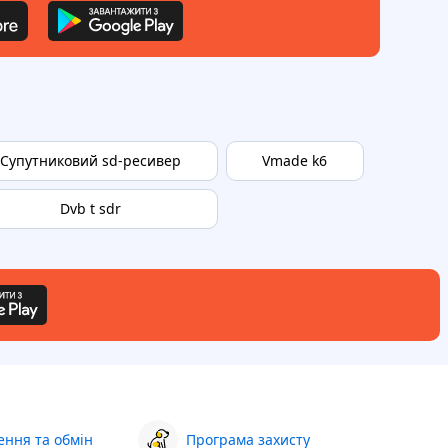
Супутниковий sd-ресивер
Vmade k6
Dvb t sdr
ння та обмін
Програма захисту