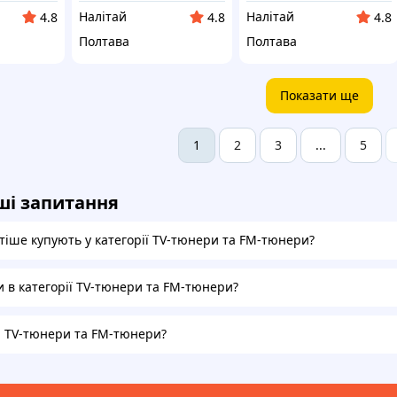
Налітай
Налітай
4.8
4.8
4.8
Полтава
Полтава
Показати ще
2
3
5
1
...
ші запитання
тіше купують у категорії TV-тюнери та FM-тюнери?
и в категорії TV-тюнери та FM-тюнери?
на TV-тюнери та FM-тюнери?