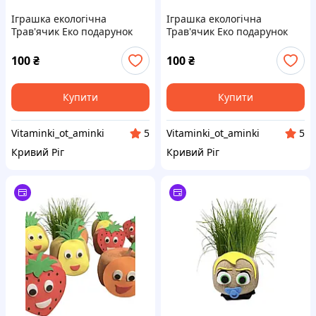
Іграшка екологічна
Іграшка екологічна
Трав'ячик Еко подарунок
Трав'ячик Еко подарунок
олень
русалонька
100
₴
100
₴
Купити
Купити
Vitaminki_ot_aminki
Vitaminki_ot_aminki
5
5
Кривий Ріг
Кривий Ріг