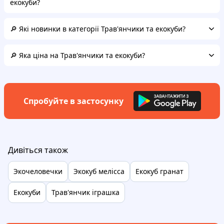
екокуби?
🔎 Які новинки в категорії Трав'янчики та екокуби?
🔎 Яка ціна на Трав'янчики та екокуби?
Спробуйте в застосунку
Дивіться також
Экочеловечки
Экокуб мелісса
Екокуб гранат
Екокуби
Трав'янчик іграшка