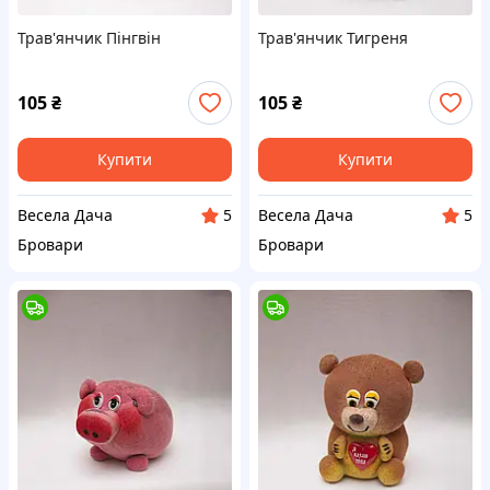
Трав'янчик Пінгвін
Трав'янчик Тигреня
105
₴
105
₴
Купити
Купити
Весела Дача
Весела Дача
5
5
Бровари
Бровари