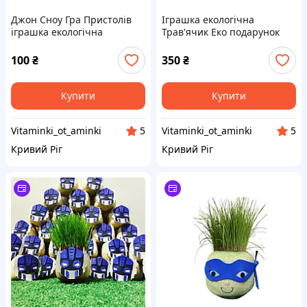
Джон Сноу Гра Пристолів
Іграшка екологічна
іграшка екологічна
Трав'ячик Еко подарунок
Травянчик Эко подарок
набір 5 шт.
100
₴
350
₴
Купити
Купити
Vitaminki_ot_aminki
Vitaminki_ot_aminki
5
5
Кривий Ріг
Кривий Ріг