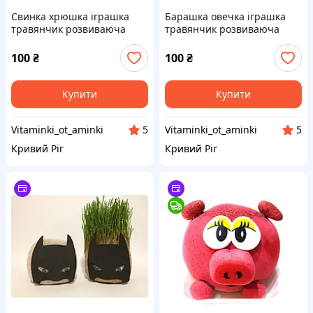
Свинка хрюшка іграшка
Барашка овечка іграшка
травянчик розвиваюча
травянчик розвиваюча
тваринки
тваринки
100
₴
100
₴
Купити
Купити
Vitaminki_ot_aminki
Vitaminki_ot_aminki
5
5
Кривий Ріг
Кривий Ріг