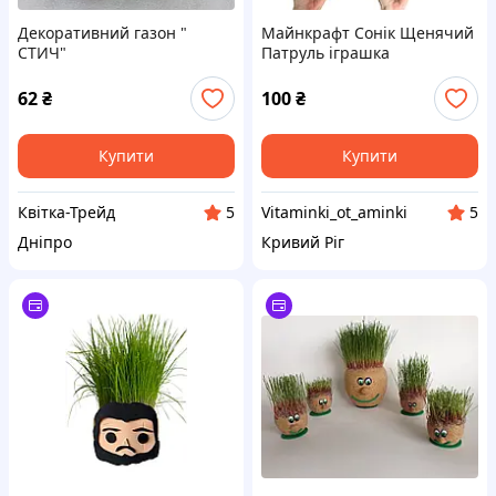
Декоративний газон "
Майнкрафт Сонік Щенячий
СТИЧ"
Патруль іграшка
розвиваюча еколюдик
подарунок
62
₴
100
₴
Купити
Купити
Квітка-Трейд
Vitaminki_ot_aminki
5
5
Дніпро
Кривий Ріг