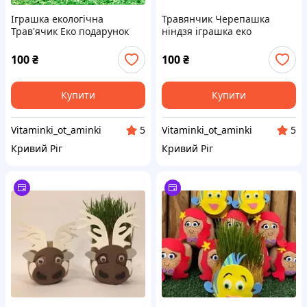
Іграшка екологічна
Травянчик Черепашка
Трав'ячик Еко подарунок
ніндзя іграшка еко
трансформер
чоловічок набір 2 шт
100
₴
100
₴
Купити
Купити
Vitaminki_ot_aminki
Vitaminki_ot_aminki
5
5
Кривий Ріг
Кривий Ріг