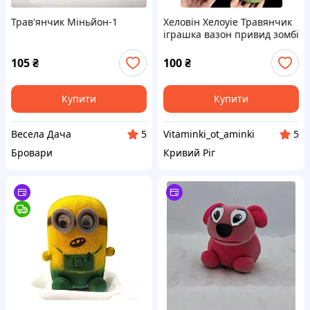
Трав'янчик Міньйон-1
Хеловін Хелоуіе Травянчик
іграшка вазон привид зомбі
франкенштейн відьма
тиква
105
₴
100
₴
Купити
Купити
Весела Дача
Vitaminki_ot_aminki
5
5
Бровари
Кривий Ріг