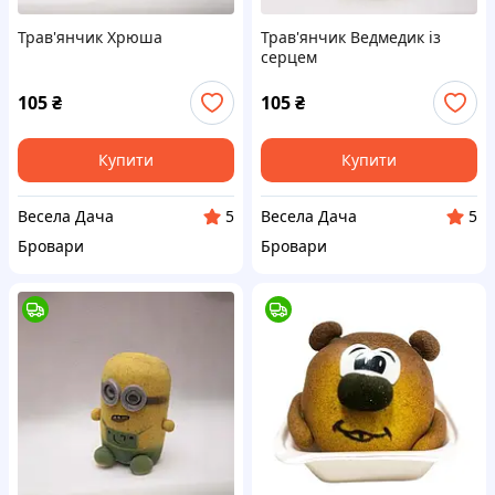
Трав'янчик Хрюша
Трав'янчик Ведмедик із
серцем
105
₴
105
₴
Купити
Купити
Весела Дача
Весела Дача
5
5
Бровари
Бровари