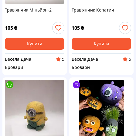
Трав'янчик Міньйон-2
Трав'янчик Копатич
105
₴
105
₴
Купити
Купити
Весела Дача
Весела Дача
5
5
Бровари
Бровари