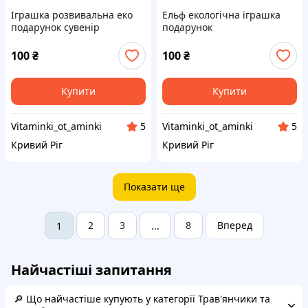
Іграшка розвивальна еко
Ельф екологічна іграшка
подарунок сувенір
подарунок
100
₴
100
₴
Купити
Купити
Vitaminki_ot_aminki
Vitaminki_ot_aminki
5
5
Кривий Ріг
Кривий Ріг
Показати ще
2
3
8
Вперед
1
...
Найчастіші запитання
🔎 Що найчастіше купують у категорії Трав'янчики та