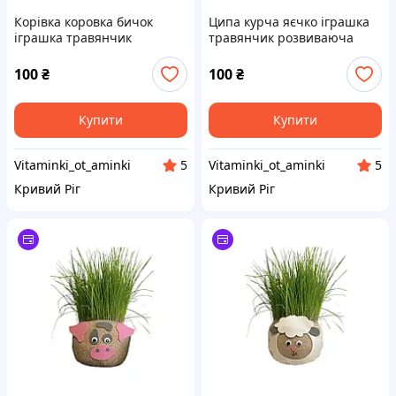
Корівка коровка бичок
Ципа курча яєчко іграшка
іграшка травянчик
травянчик розвиваюча
розвиваюча тваринки
тваринки
100
₴
100
₴
Купити
Купити
Vitaminki_ot_aminki
Vitaminki_ot_aminki
5
5
Кривий Ріг
Кривий Ріг