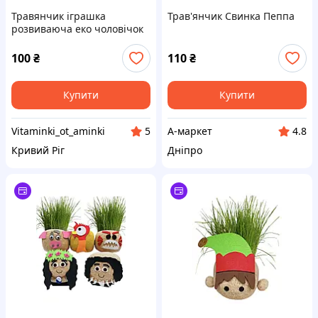
Травянчик іграшка
Трав'янчик Свинка Пеппа
розвиваюча еко чоловічок
подарок Бетмен
100
₴
110
₴
Купити
Купити
Vitaminki_ot_aminki
А-маркет
5
4.8
Кривий Ріг
Дніпро