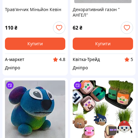
Трав'янчик Міньйон Кевін
Декоративний газон "
АНГЕЛ"
110
₴
62
₴
Купити
Купити
А-маркет
Квітка-Трейд
4.8
5
Дніпро
Дніпро