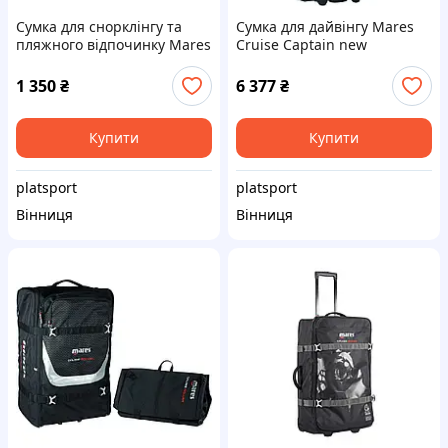
Сумка для снорклінгу та
Сумка для дайвінгу Mares
пляжного відпочинку Mares
Cruise Captain new
Mesh Bag
1 350
₴
6 377
₴
Купити
Купити
platsport
platsport
Вінниця
Вінниця