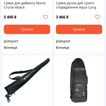
Сумка для дайвінгу Mares
Сумка ручна для сухого
Cruise Attack
спорядження Aqua Lung
Explorer Sac Marin
5 400
₴
3 466
₴
Купити
Купити
platsport
platsport
Вінниця
Вінниця