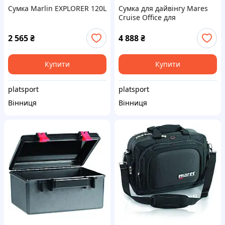
Сумка Marlin EXPLORER 120L
Сумка для дайвінгу Mares
Cruise Office для
інструктора 15л (чорний)
2 565
₴
4 888
₴
Купити
Купити
platsport
platsport
Вінниця
Вінниця