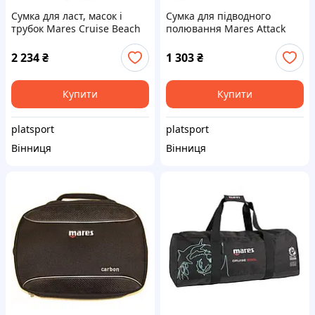
Сумка для ласт, масок і
Сумка для підводного
трубок Mares Cruise Beach
полювання Mares Attack
V2 (чорно-блакитний)
Target (155 см)
2 234
₴
1 303
₴
Купити
Купити
platsport
platsport
Вінниця
Вінниця