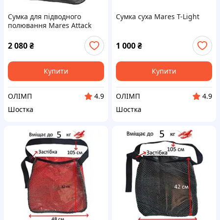
Сумка для підводного
Сумка суха Mares T-Light
полювання Mares Attack
Dry Bag
2 080
₴
1 000
₴
Купити
Купити
ОЛІМП
ОЛІМП
4.9
4.9
Шостка
Шостка