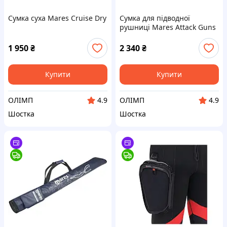
Сумка суха Mares Cruise Dry
Сумка для підводної
рушниці Mares Attack Guns
1 950
₴
2 340
₴
Купити
Купити
ОЛІМП
ОЛІМП
4.9
4.9
Шостка
Шостка