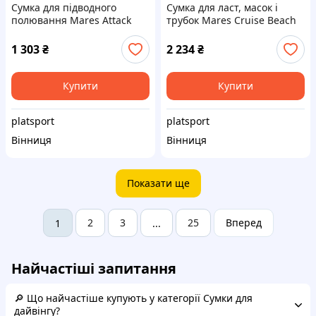
Сумка для підводного
Сумка для ласт, масок і
полювання Mares Attack
трубок Mares Cruise Beach
Target (135 см)
V2 (чорний)
1 303
₴
2 234
₴
Купити
Купити
platsport
platsport
Вінниця
Вінниця
Показати ще
2
3
25
Вперед
1
...
Найчастіші запитання
🔎 Що найчастіше купують у категорії Сумки для
дайвінгу?