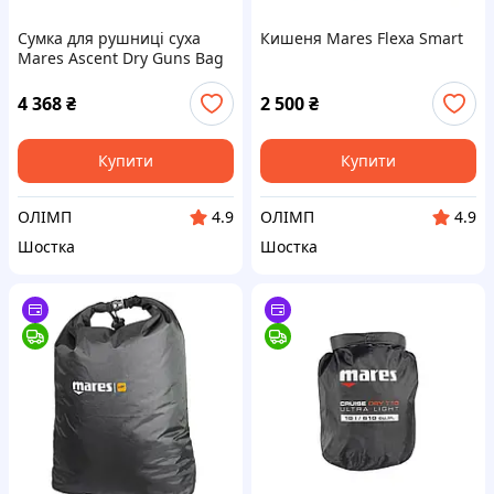
Сумка для рушниці суха
Кишеня Mares Flexa Smart
Mares Ascent Dry Guns Bag
4 368
₴
2 500
₴
Купити
Купити
ОЛІМП
ОЛІМП
4.9
4.9
Шостка
Шостка