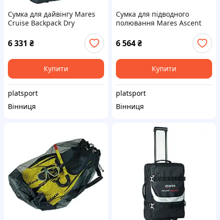
Сумка для дайвінгу Mares
Сумка для підводного
Cruise Backpack Dry
полювання Mares Ascent
Dry Duffle на колесах
6 331
₴
6 564
₴
Купити
Купити
platsport
platsport
Вінниця
Вінниця