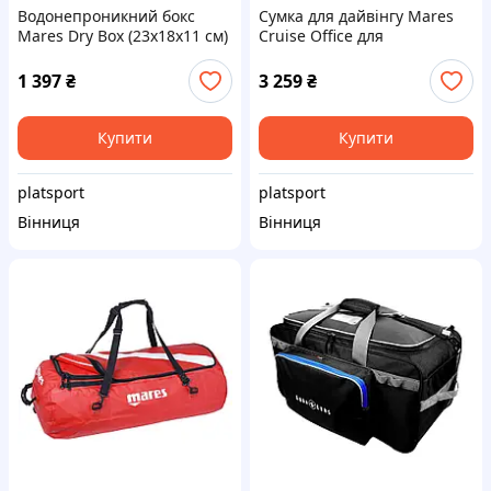
Водонепроникний бокс
Сумка для дайвінгу Mares
Mares Dry Box (23х18х11 см)
Cruise Office для
інструктора 16л (чорний)
1 397
₴
3 259
₴
Купити
Купити
platsport
platsport
Вінниця
Вінниця