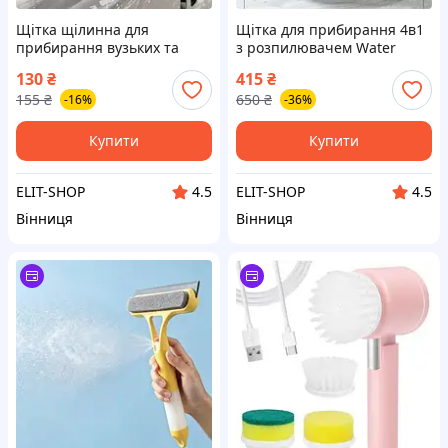
Щітка щілинна для
Щітка для прибирання 4в1
прибирання вузьких та
з розпилювачем Water
важкодоступних місць,
Spray Cleaning Kits 307 17
130
₴
415
₴
плиткових швів, жалюзі,
155
₴
650
₴
-16%
-36%
універсальна
Купити
Купити
ELIT-SHOP
ELIT-SHOP
4.5
4.5
Вінниця
Вінниця