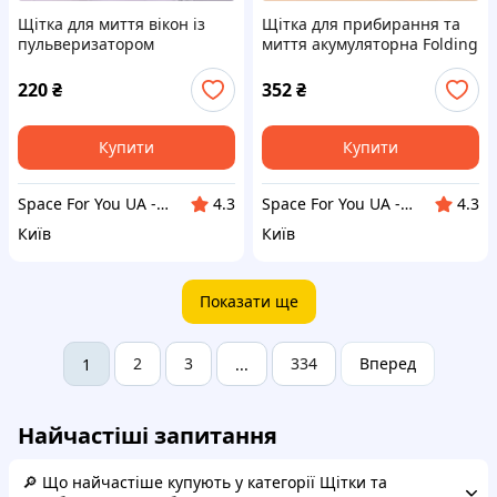
Щітка для миття вікон із
Щітка для прибирання та
пульверизатором
миття акумуляторна Folding
багатофункціональна
cleaning brush Блакитна
0511/003T Блакитна
220
₴
352
₴
Купити
Купити
Space For You UA - STORE
Space For You UA - STORE
4.3
4.3
Київ
Київ
Показати ще
2
3
334
Вперед
1
...
Найчастіші запитання
🔎 Що найчастіше купують у категорії Щітки та