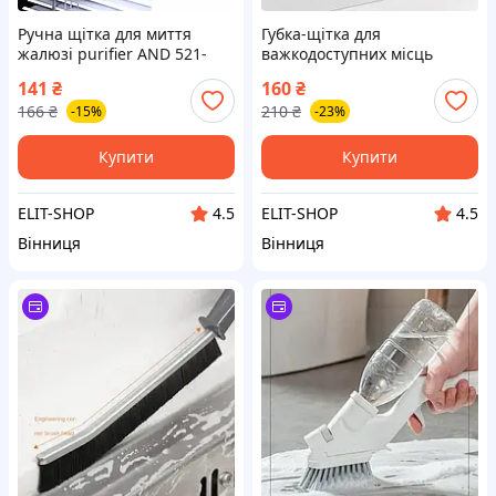
Ручна щітка для миття
Губка-щітка для
жалюзі purifier AND 521-
важкодоступних місць
2411 XJ-0251-Y
Cleaning brush
141
₴
160
₴
166
₴
210
₴
-15%
-23%
Купити
Купити
ELIT-SHOP
ELIT-SHOP
4.5
4.5
Вінниця
Вінниця