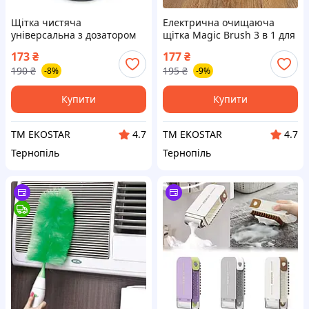
Щітка чистяча
Електрична очищаюча
універсальна з дозатором
щітка Magic Brush 3 в 1 для
миючого засобу Joseph
прибирання і чищення
173
₴
177
₴
Joseph Palm Scrub
поверхонь (ЕКОБОКС)
190
₴
195
₴
-8%
-9%
(ЕКОБОКС)
Купити
Купити
ТМ EKOSTAR
ТМ EKOSTAR
4.7
4.7
Тернопіль
Тернопіль