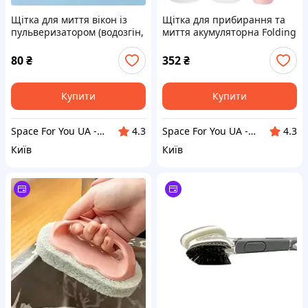
Щітка для миття вікон із
Щітка для прибирання та
пульверизатором (водозгін,
миття акумуляторна Folding
стяжка) Economix Cleaning
cleaning brush Рожева
Жовта
80
₴
352
₴
Купити
Купити
Space For You UA - STORE
Space For You UA - STORE
4.3
4.3
Київ
Київ