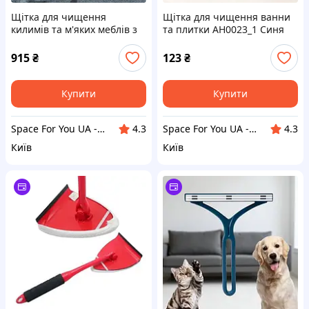
Щітка для чищення
Щітка для чищення ванни
килимів та м'яких меблів з
та плитки AH0023_1 Синя
піноутворювачем АНД1577
Білий з коричневим
915
₴
123
₴
Купити
Купити
Space For You UA - STORE
Space For You UA - STORE
4.3
4.3
Київ
Київ