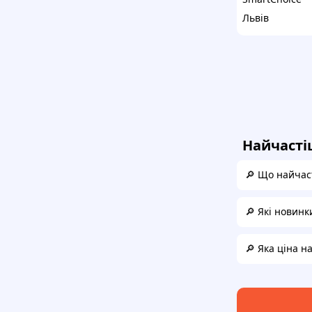
Львів
Найчасті
🔎 Що найчаст
🔎 Які новинк
🔎 Яка ціна н