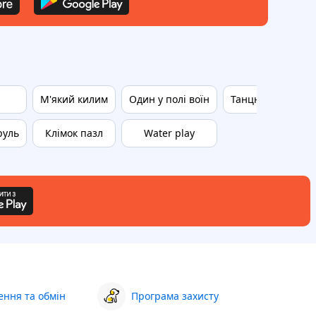
М'який килим
Один у полі воїн
Танцювальний к
руль
Клімок пазл
Water play
ння та обмін
Програма захисту