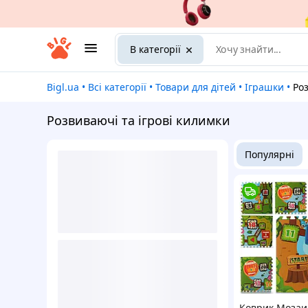
В категорії
Bigl.ua
•
Всі категорії
•
Товари для дітей
•
Іграшки
•
Ро
Розвиваючі та ігрові килимки
Популярні
Коврик Мозаик