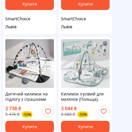
Купити
Купити
SmartChoice
SmartChoice
Львів
Львів
Дитячий килимок на
Килимок ігровий для
підлогу з іграшками
малюків (Польща),
(Польща),
Розвиваючий килимок
2 738
₴
3 044
₴
Розвиваючий килимок
для повзання,
5 476
₴
6 088
₴
-50%
-50%
для новонароджених,
Співаючий килимок
ZLT
для дітей, ZLT
Купити
Купити