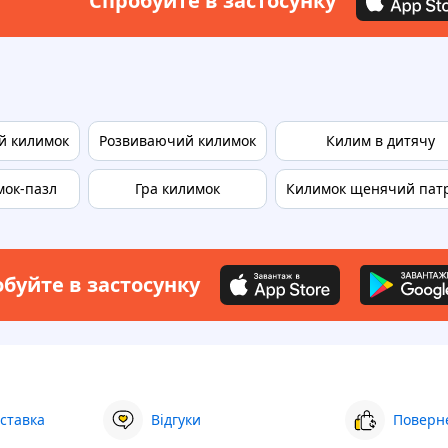
Спробуйте в застосунку
й килимок
Розвиваючий килимок
Килим в дитячу
ок-пазл
Гра килимок
Килимок щенячий пат
буйте в застосунку
ставка
Відгуки
Поверне