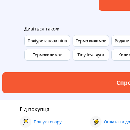
Дивіться також
Поліуретанова піна
Термо килимок
Водяни
Термокилимок
Tiny love дуга
Килим
Спро
Гід покупця
Пошук товару
Оплата та до