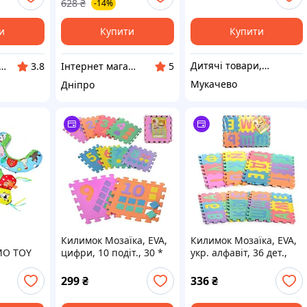
628
₴
-14%
дзеркалом
и
Купити
Купити
Дитячі товари, спорт, бутси
ернет магазин Єнот
Інтернет магазин "Toyjoy"
3.8
5
Мукачево
Дніпро
Килимок Мозаїка, EVA,
Килимок Мозаїка, EVA,
MO TOY
цифри, 10 подіт., 30 *
укр. алфавіт, 36 дет.,
а
30 * 0,9 см, пак.
16,5*16,5см, 6 частин,
30*30*8см (12шт)
пак. 45*31*5см (20шт)
299
₴
336
₴
ркало,
пак.