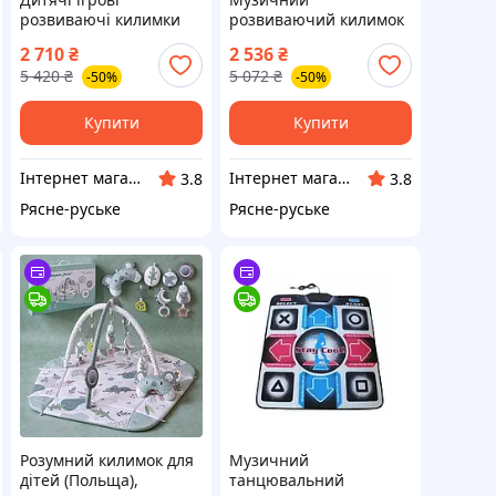
розвиваючі килимки
розвиваючий килимок
(Польща),
для дітей (Польща),
2 710
₴
2 536
₴
Розвиваючий килимок
Килимок розвиваючий
5 420
₴
5 072
₴
-50%
-50%
дитячий, ITR
для дітей, Килимок з
іграшками для
немовлят, ITR
Купити
Купити
Інтернет магазин Єнот
Інтернет магазин Єнот
3.8
3.8
Рясне-руське
Рясне-руське
Розумний килимок для
Музичний
дітей (Польща),
танцювальний