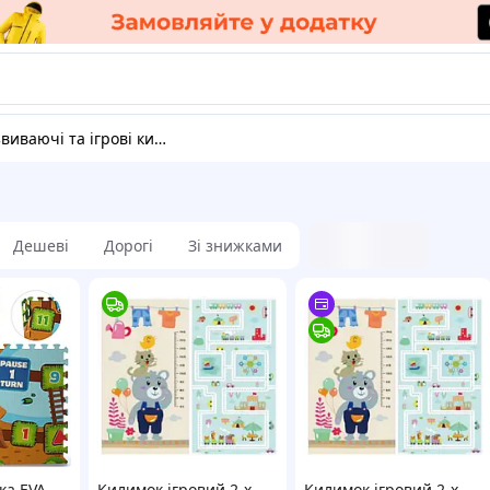
звиваючі та ігрові килимки
Дешеві
Дорогі
Зі знижками
а EVA,
Килимок ігровий 2-х
Килимок ігровий 2-х