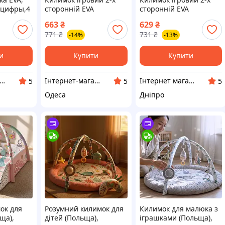
 цифры,4
сторонній EVA
сторонній EVA
ке, 61-
180х120х0.8см, в сумці
180х120х0.8см, в сумці
663
₴
629
₴
R0477
C-45508 dmx
C-45508 tjy
771
₴
731
₴
-14%
-13%
и
Купити
Купити
тернет-магазин "Domax"
Інтернет-магазин "Domax"
Інтернет магазин "Toyjoy"
5
5
5
Одеса
Дніпро
ок для
Розумний килимок для
Килимок для малюка з
ща),
дітей (Польща),
іграшками (Польща),