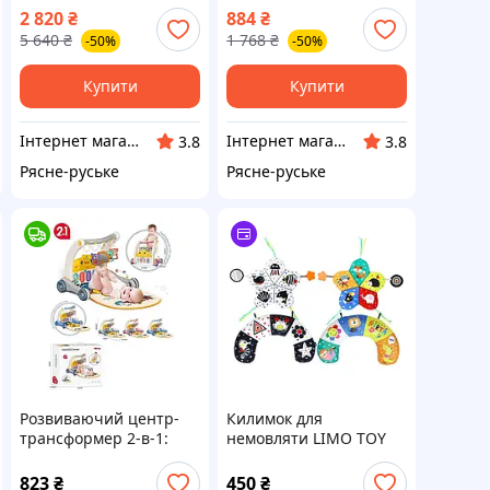
Дитячий килимок
килимок, ITR
2 820
₴
884
₴
розвиваючий для
5 640
₴
1 768
₴
-50%
-50%
малюків, Ігровий
килимок для дітей на
підлогу, ITR
Купити
Купити
Інтернет магазин Єнот
Інтернет магазин Єнот
3.8
3.8
Рясне-руське
Рясне-руське
Розвиваючий центр-
Килимок для
трансформер 2-в-1:
немовляти LIMO TOY
килимок та ходунки з
36*26см, квітка
піаніно та світлом
31*31см,
823
₴
450
₴