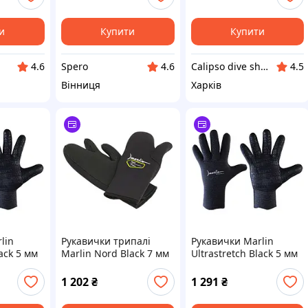
дайвінг XS-S
XXL
и
Купити
Купити
Spero
Calipso dive shop
4.6
4.6
4.5
Вінниця
Харків
lin
Рукавички трипалі
Рукавички Marlin
lack 5 мм
Marlin Nord Black 7 мм
Ultrastretch Black 5 мм
XXXL
XXL
1 202
₴
1 291
₴