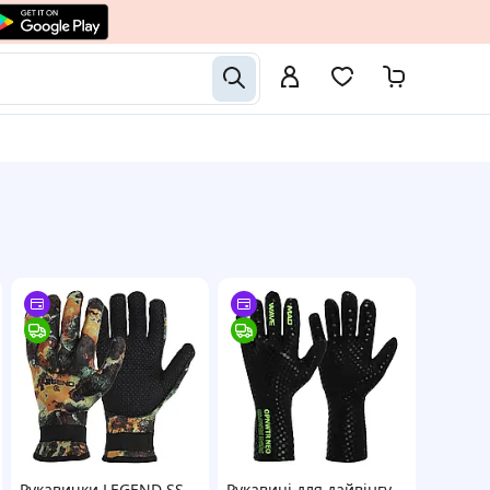
Рукавички LEGEND SS-
Рукавиці для дайвінгу