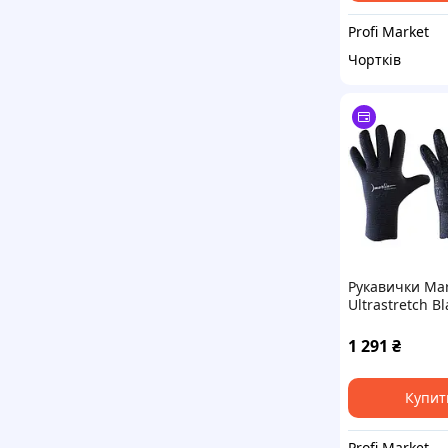
Profi Market
Чортків
Рукавички Mar
Ultrastretch B
XXXL
1 291
₴
Купит
Profi Market