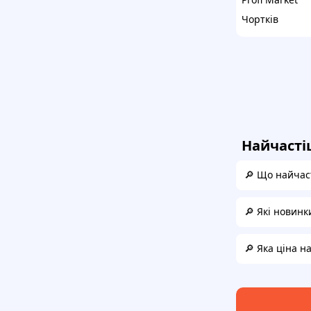
Чортків
Найчасті
🔎 Що найчаст
🔎 Які новинк
🔎 Яка ціна н