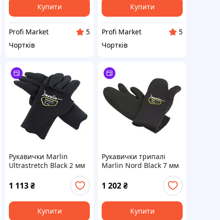
Купити
Купити
Profi Market
Profi Market
5
5
Чортків
Чортків
Рукавички Marlin
Рукавички трипалі
Ultrastretch Black 2 мм
Marlin Nord Black 7 мм
S
XL
1 113
₴
1 202
₴
Купити
Купити