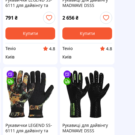
6111 для дайвінгу та
MADWAVE DSSS
підводного полювання
M204202 Чорний
неопрен Камуфляж
Неопрен Лонгслив XS-S
791
₴
2 656
₴
Woodland розмір M
Купити
Купити
Tevio
Tevio
4.8
4.8
Київ
Київ
Рукавички LEGEND SS-
Рукавиці для дайвінгу
6111 для дайвінгу та
MADWAVE DSSS