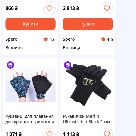
підводного полювання,
M204202 Чорний
неопрен, камуфляж
Неопрен XS-S Лонгслив
866
₴
2 813
₴
Woodland, розмір M (8-
9)
Купити
Купити
Spero
Spero
4.6
4.6
Вінниця
Вінниця
Рукавиці для плавання
Рукавички Marlin
для кращого тримання
Ultrastretch Black 2 мм
на воді
L
1 071
₴
1 113
₴