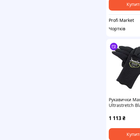
Купит
Profi Market
Чортків
Рукавички Mar
Ultrastretch B
M
1 113
₴
Купит