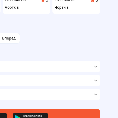
5
5
Чортків
Чортків
Вперед