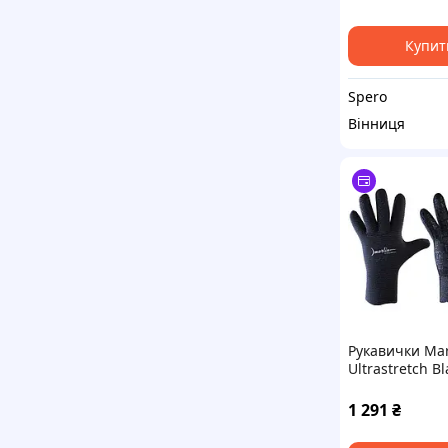
Купит
Spero
Вінниця
Рукавички Mar
Ultrastretch B
XL
1 291
₴