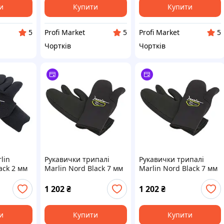
и
Купити
Купити
Profi Market
Profi Market
5
5
5
Чортків
Чортків
lin
Рукавички трипалі
Рукавички трипалі
lack 2 мм
Marlin Nord Black 7 мм
Marlin Nord Black 7 мм
XXL
M
1 202
₴
1 202
₴
и
Купити
Купити