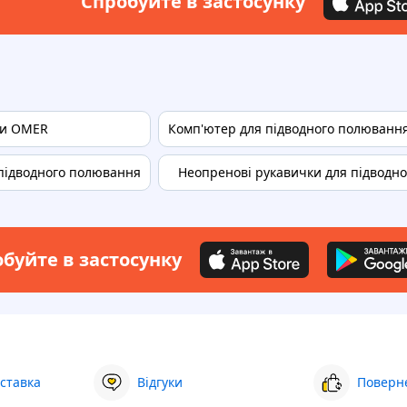
Спробуйте в застосунку
ки OMER
Комп'ютер для підводного полювання
 підводного полювання
Неопренові рукавички для підводн
буйте в застосунку
ставка
Відгуки
Поверне