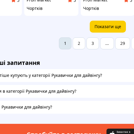
5
5
5
Чортків
Чортків
Показати ще
2
3
29
1
...
ші запитання
іше купують у категорії Рукавички для дайвінгу?
и в категорії Рукавички для дайвінгу?
а Рукавички для дайвінгу?