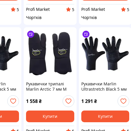
Profi Market
Profi Market
5
5
5
Чортків
Чортків
lin
Рукавички трипалі
Рукавички Marlin
lack 5 мм
Marlin Arctic 7 мм M
Ultrastretch Black 5 мм
L
1 558
₴
1 291
₴
и
Купити
Купити
Profi Market
Profi Market