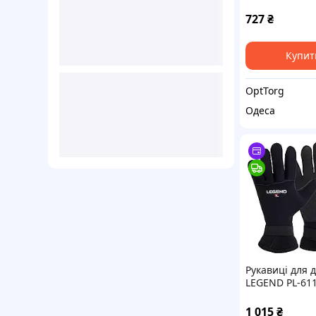
8-11 чорний
727
₴
Купит
OptTorg
Одеса
Рукавиці для 
LEGEND PL-6110
чорний-сірий
1 015
₴