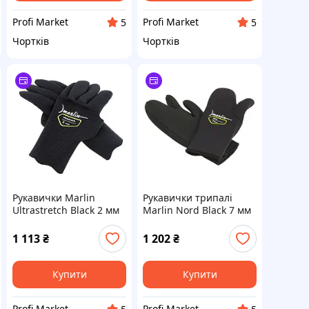
Profi Market
Profi Market
5
5
Чортків
Чортків
Рукавички Marlin
Рукавички трипалі
Ultrastretch Black 2 мм
Marlin Nord Black 7 мм
XXL
L
1 113
₴
1 202
₴
Купити
Купити
Profi Market
Profi Market