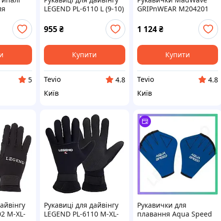
ля
LEGEND PL-6110 L (9-10)
GRIPnWEAR M204201
олювання
неопрен чорний-сірий
чорні для одягання
трипалі
неопренових костюмів
955
₴
1 124
₴
дайвінг XS-S
и
Купити
Купити
Tevio
Tevio
5
4.8
4.8
Київ
Київ
дайвінгу
Рукавиці для дайвінгу
Рукавички для
2 M-XL-
LEGEND PL-6110 M-XL-
плавання Aqua Speed