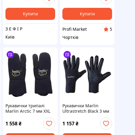
Купити
Купити
З Е Ф І Р
Profi Market
5
Київ
Чортків
Рукавички трипалі
Рукавички Marlin
Marlin Arctic 7 мм XXL
Ultrastretch Black 3 мм
S
1 558
₴
1 157
₴