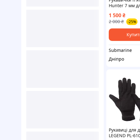
Hunter 7 мм д
підводного п
1 500
₴
фридайвінгу
2 000
₴
-25%
гідрокостюм
Купит
Submarine
Дніпро
Рукавиці для 
LEGEND PL-610