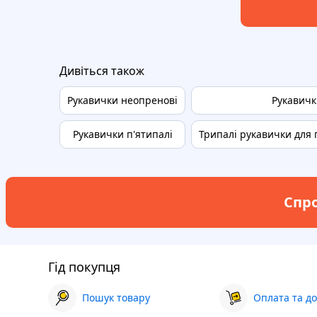
Дивіться також
Рукавички неопренові
Рукавич
Рукавички п'ятипалі
Трипалі рукавички для
Спро
Гід покупця
Пошук товару
Оплата та до