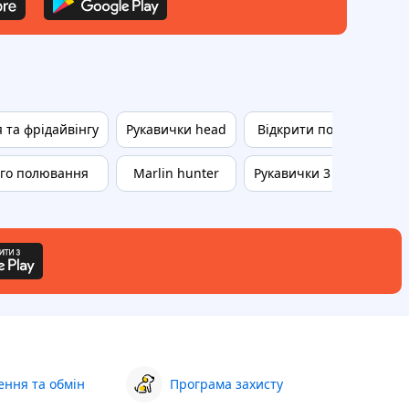
 та фрідайвінгу
Рукавички head
Відкрити пори
Рука
ого полювання
Marlin hunter
Рукавички 3 мм
ння та обмін
Програма захисту