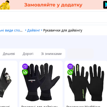
ні види спорту
•
Дайвінг
•
Рукавички для дайвінгу
Дешеві
Дорогі
Зі знижками
типалі
Рукавиці для дайвінгу
Рукавички MadWave