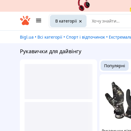
В категорії
Bigl.ua
•
Всі категорії
•
Спорт і відпочинок
•
Екстремаль
Рукавички для дайвінгу
Популярні
Рукавички п'я